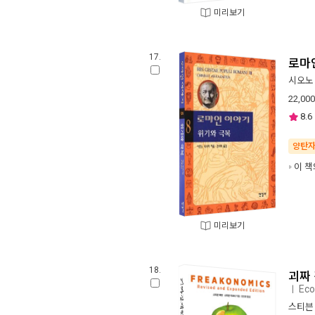
미리보기
17.
로마인
시오노
22,000
8.6
양탄
이 책
미리보기
18.
괴짜
Eco
ㅣ
스티븐