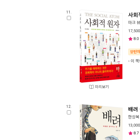
11.
사회
마크 
17,500
8.0
양탄
이 책
미리보기
12.
배려
한상복
13,000
8.7