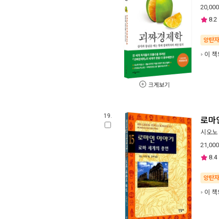
20,000
8.2
양탄
이 책
크게보기
19.
로마인
시오노
21,000
8.4
양탄
이 책