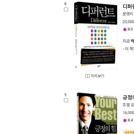
8.
디퍼
문영미
20,000
8.3
지금
이 책
미리보기
9.
긍정
조엘 
16,000
8.4
양탄