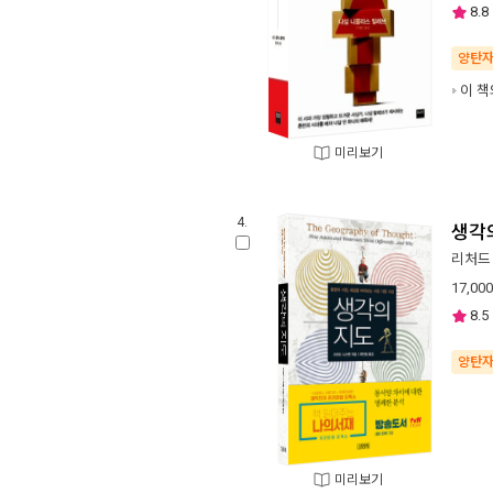
8.8
양탄
이 책
미리보기
4.
생각
리처드
17,000
8.5
양탄
미리보기