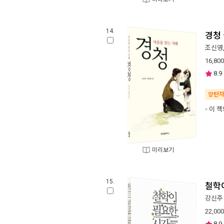
14.
경청
조신영
16,800
8.9
양탄
이 책
미리보기
15.
철학
강신주
22,000
8.9