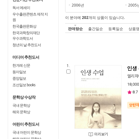
2006년
2005
독서 에세이
우수출판콘텐츠 제작 지
이 분야에
202
개의 상품이 있습니다.
원
한국출판문화상
판매량순
출간일순
등록일순
상품
한국과학창의재단
우수과학도서
청년의 날 추천도서
미디어 추천도서
한겨레 신문
1.
인생
동아일보
엘리자
중앙일보
18,000
조선일보 books
8.7
문학상 수상작
국내 문학상
양탄
해외 문학상
어린이 추천도서
국내 어린이 문학상
미리보기
해외 어린이 문학상