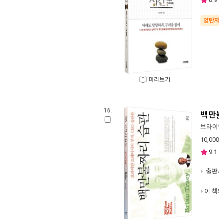
양탄
미리보기
16.
백만
브라이
10,000
9.1
출판사
이 책