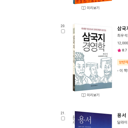
미리보기
20.
삼국
최우석
12,000
8.7
양탄
이 책
미리보기
21.
용서
달라이