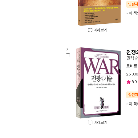
양탄
이 책
미리보기
7.
전쟁
권력술
로버트
25,000
8.9
양탄
이 책
미리보기