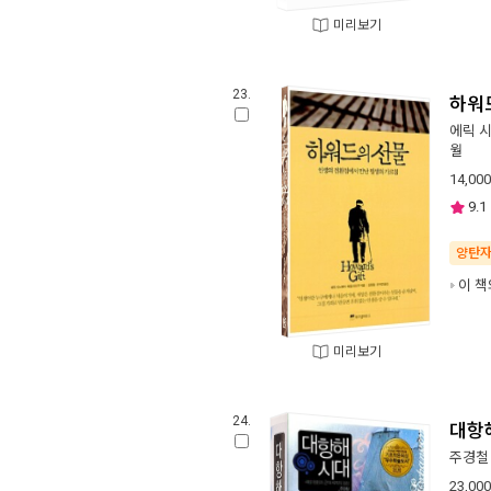
미리보기
23.
하워
에릭 
월
14,000
9.1
양탄
이 책
미리보기
24.
대항
주경철
23,000