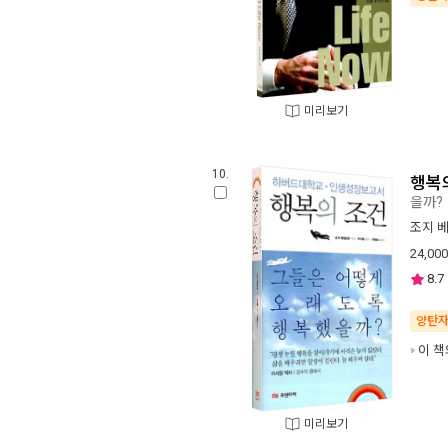
미리보기
10.
행복
을까?
조지 
24,000
8.7
양탄
이 책
미리보기