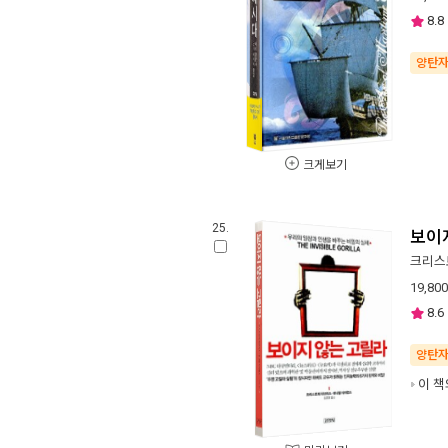
8.8
양탄
크게보기
25.
보이
크리스
19,800
8.6
양탄
이 책