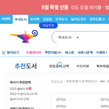
HOME
전자책
만권당
외국도서
알라딘굿즈
온라인중고
국내도서
첫달무료
국내도서
분야보기
오뒷세이아
추천마법사
베스트
새로나온책
이벤트
추천
도서
편집장의 선택
카드리뷰
북트레일
추천도서
>
외부/전문기관 추천도서
>
seri
독자가 추천한책
2025
올해의 책
2022
이 분야 최고의 책
알라디너의 선택
2014년
2013
2010년
2009
전문기관 추천도서