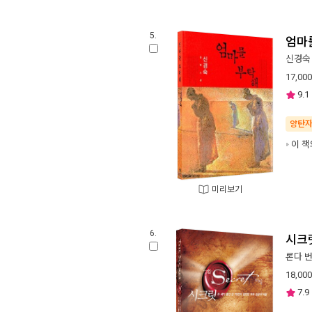
5.
엄마
신경숙
17,000
9.1
양탄
이 책
미리보기
6.
시크
론다 
18,000
7.9