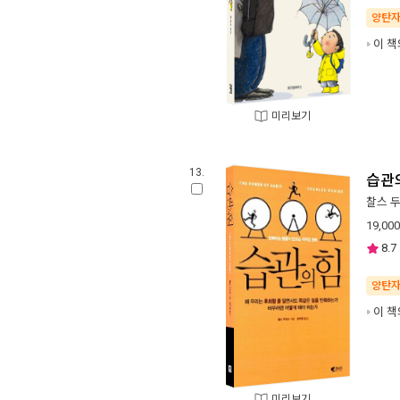
양탄
이 책
미리보기
13.
습관
찰스 
19,000
8.7
양탄
이 책
미리보기