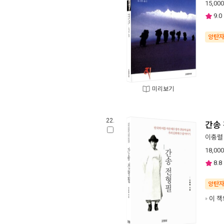
15,000
9.0
양탄
미리보기
22.
간송
이충렬
18,000
8.8
양탄
이 책