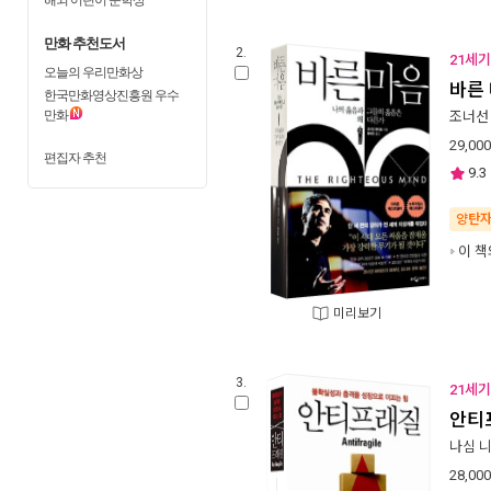
만화 추천도서
2.
21세기
오늘의 우리만화상
바른
한국만화영상진흥원 우수
만화
조너선
29,000
편집자 추천
9.3
양탄
이 책
미리보기
3.
21세기
안티
나심 
28,000