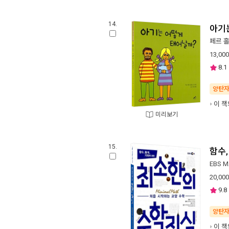
14.
아기
페르 
13,000
8.1
양탄
이 책
미리보기
15.
함수,
EBS 
20,000
9.8
양탄
이 책