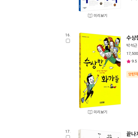
미리보기
16.
수상
박석근
17,500
9.5
양탄
미리보기
17.
끝나