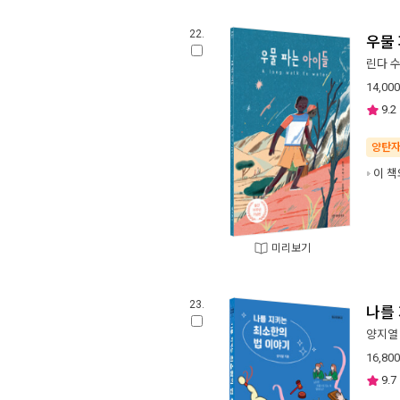
22.
우물
린다 수
14,000
9.2
양탄
이 책
미리보기
23.
나를
양지열
16,800
9.7