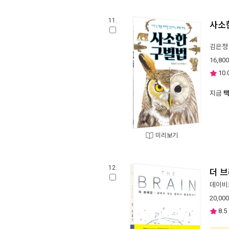
11.
사소
김은정
16,800
10.
지금
미리보기
12.
더 
데이비
20,000
8.5