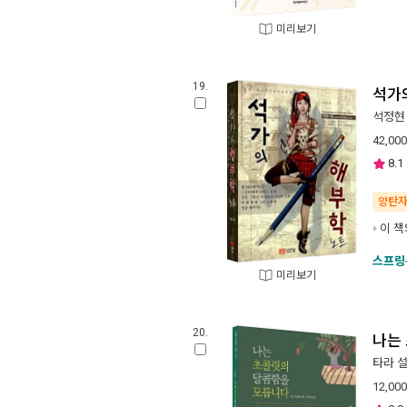
미리보기
19.
석가
석정현
42,000
8.1
양탄
이 책
스프링
미리보기
20.
나는
타라 
12,000