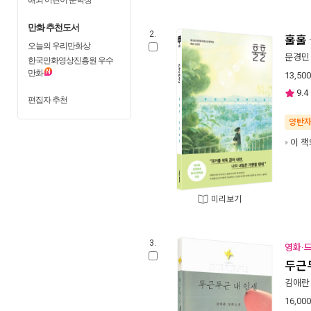
만화 추천도서
2.
훌훌
오늘의 우리만화상
문경민
한국만화영상진흥원 우수
만화
13,500
9.4
편집자 추천
양탄
이 책
미리보기
3.
영화·드
두근
김애란
16,000