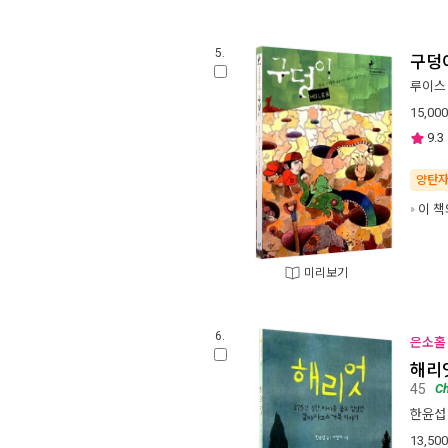
5.
구덩
루이스
15,000
9.3
양탄
이 책
미리보기
6.
은소홀 
해리
45
Ch
한윤섭
13,500