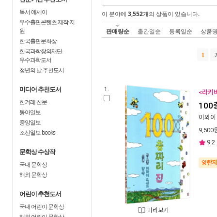
독서 에세이
이 분야에
3,552
개의 상품이 있습니다.
우수출판콘텐츠 제작 지
원
판매량순
출간일순
등록일순
상품
한국출판문화상
한국과학창의재단
1
우수과학도서
청년의 날 추천도서
미디어 추천도서
1.
<라키비
한겨레 신문
100
동아일보
이와이
중앙일보
9,500
조선일보 books
9.2
문학상 수상작
양탄
국내 문학상
해외 문학상
어린이 추천도서
국내 어린이 문학상
미리보기
해외 어린이 문학상