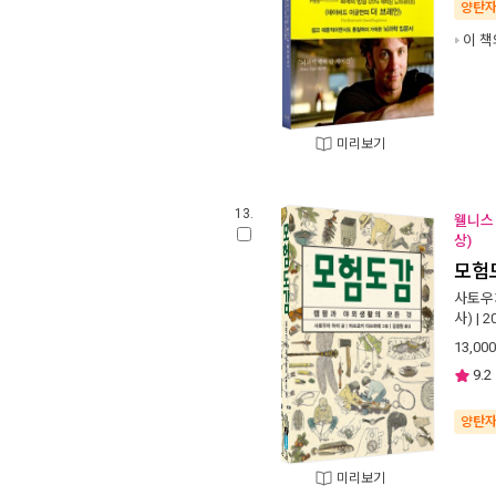
양탄
이 책
미리보기
13.
웰니스 
상)
모험
사토우
사)
| 
13,000
9.2
양탄
미리보기