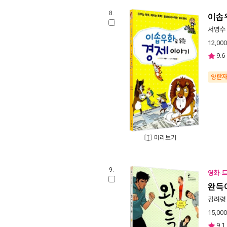
8.
이솝
서명수
12,000
9.6
양탄
미리보기
9.
영화·드
완득
김려령
15,000
9.1