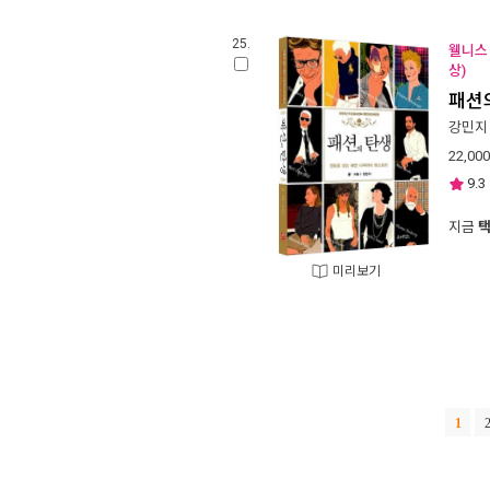
25.
웰니스 
상)
패션
강민지
22,000
9.3
지금
미리보기
1