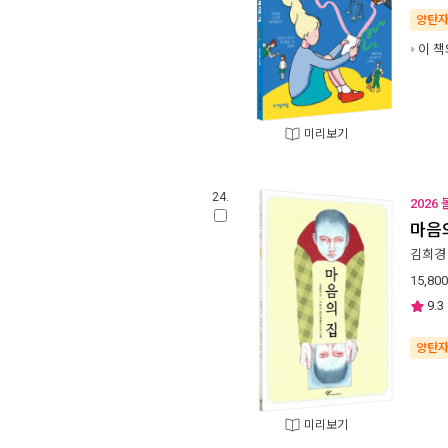
양탄
이 책
미리보기
24.
2026
마음
김희경
15,800
9.3
양탄
미리보기