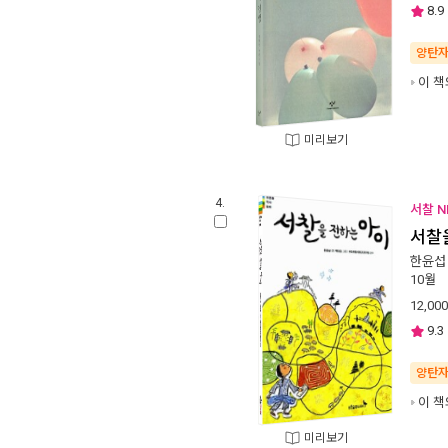
8.9
양탄
이 책
미리보기
4.
서찰 N
서찰
한윤섭
10월
12,000
9.3
양탄
이 책
미리보기