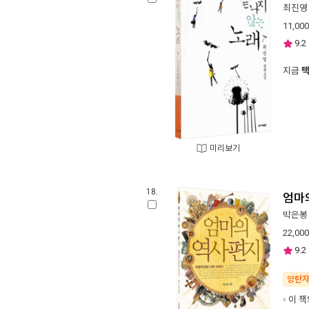
최진영
11,000
9.2
지금
미리보기
18.
엄마
박은봉
22,000
9.2
양탄
이 책