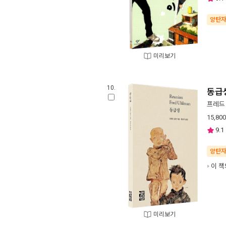
양탄
미리보기
10.
동급
프레드
15,800
9.1
양탄
이 책
미리보기