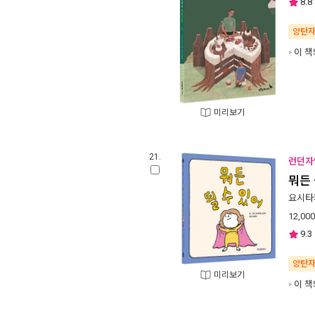
8.8
양탄
이 책
미리보기
21.
런던자연
뭐든 
요시타
12,000
9.3
양탄
미리보기
이 책