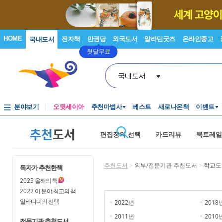
HOME
전자책
만권당
외국도서
알라딘굿즈
온라인중고
국내도서
첫달무료
국내도서
분야보기
오뒷세이아
추천마법사
베스트
새로나온책
이벤트
추천
도서
편집장의 선택
카드리뷰
북트레일
추천도서
>
외부/전문기관 추천도서
>
학교도
독자가 추천한책
2025
올해의 책
2022
이 분야 최고의 책
알라디너의 선택
2022년
2018
2011년
2010
전문기관 추천도서