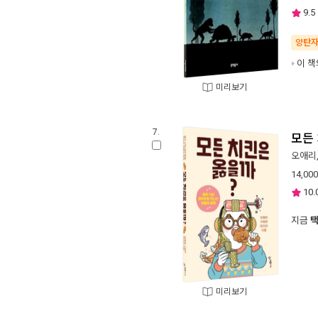
9.5
양탄
이 책
미리보기
7.
모든
오애리
14,000
10.
지금
미리보기