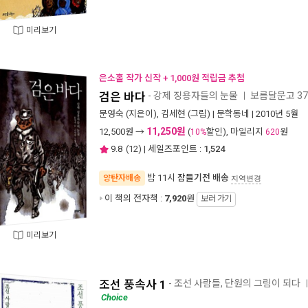
미리보기
은소홀 작가 신작 + 1,000원 적립금 추첨
검은 바다
- 강제 징용자들의 눈물
보름달문고 37
ㅣ
문영숙
(지은이),
김세현
(그림) |
문학동네
| 2010년 5월
11,250원
12,500
원 →
(
할인), 마일리지
원
10%
620
9.8
(
12
) | 세일즈포인트 :
1,524
밤 11시
잠들기전 배송
양탄자배송
지역변경
이 책의 전자책 :
7,920
원
보러 가기
미리보기
조선 풍속사 1
- 조선 사람들, 단원의 그림이 되다
Choice