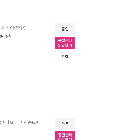
지식여행자 9
ㅣ
품절
10년 6월
품절센터
의뢰하기
보관함
 걸어나오다, 개정증보판
품절
품절센터