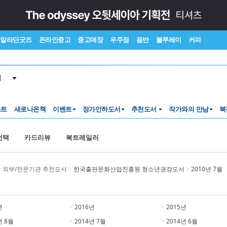
알라딘굿즈
온라인중고
중고매장
우주점
음반
블루레이
커피
서
스트
새로나온책
이벤트
정가인하도서
추천도서
작가와의 만남
북
선택
카드리뷰
북트레일러
>
외부/전문기관 추천도서
>
한국출판문화산업진흥원 청소년권장도서
>
2010년 7월
년
2016년
2015년
년 8월
2014년 7월
2014년 6월