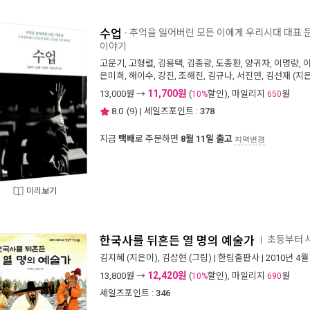
수업
- 추억을 잃어버린 모든 이에게 우리시대 대표 
이야기
고운기
,
고형렬
,
김용택
,
김종광
,
도종환
,
양귀자
,
이명랑
,
은미희
,
해이수
,
강진
,
조해진
,
김규나
,
서진연
,
김선재
(지은
11,700원
13,000
원 →
(
할인), 마일리지
원
10%
650
8.0
(
9
) | 세일즈포인트 :
378
지금
택배
로 주문하면
8월 11일 출고
지역변경
미리보기
한국사를 뒤흔든 열 명의 예술가
초등부터 새
ㅣ
김지혜
(지은이),
김삼현
(그림) |
한림출판사
| 2010년 4월
12,420원
13,800
원 →
(
할인), 마일리지
원
10%
690
세일즈포인트 :
346