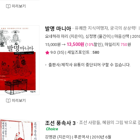
미리보기
발명 마니아
- 유쾌한 지식여행자, 궁극의 상상력!
요네하라 마리
(지은이),
심정명
(옮긴이) |
마음산책
| 20
13,500원
15,000
원 →
(
할인), 마일리지
원
10%
750
9.0
(
35
) | 세일즈포인트 :
580
출판사/제작사 유통이 중단되어 구할 수 없습니다.
미리보기
조선 풍속사 3
- 조선 사람들, 혜원의 그림 밖으로
Choice
강명관
(지은이) |
푸른역사
| 2010년 6월