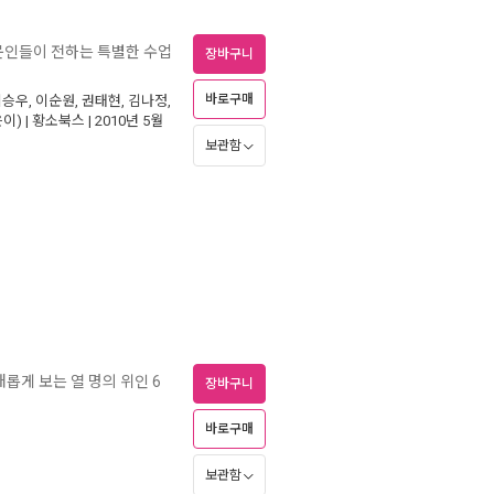
문인들이 전하는 특별한 수업
장바구니
바로구매
이승우
,
이순원
,
권태현
,
김나정
,
이) |
황소북스
| 2010년 5월
보관함
롭게 보는 열 명의 위인 6
장바구니
바로구매
보관함