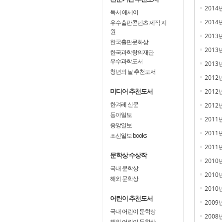
2014
독서 에세이
2014
우수출판콘텐츠 제작 지
원
2013
한국출판문화상
2013
한국과학창의재단
우수과학도서
2013
청년의 날 추천도서
2012
미디어 추천도서
2012
한겨레 신문
2012
동아일보
2011
중앙일보
2011
조선일보 books
2011
문학상 수상작
2010
국내 문학상
2010
해외 문학상
2010
어린이 추천도서
2009
국내 어린이 문학상
2008
해외 어린이 문학상