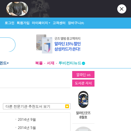
로그인
회원가입
마이페이지
고객센터
장바구니
(0)
펀드
북플
서재
투비컨티뉴드
창작플랫폼
알라딘 us
투비컨티뉴드
도서관 사서
다른 전문기관 추천도서 보기
2014년 9월
2014년 5월