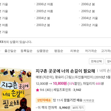
년 가을
2006년 여름
2006년 봄
년 가을
2005년 여름
2005년 봄
년 가을
2004년 봄
2004년 겨울
년 여름
2003년 봄
2003년 겨울
년 가을
13
개의 상품이 있습니다.
순
출간일순
등록일순
상품명순
평점순
리뷰순
저가격순
고가격
전체선택
장
지구촌 곳곳에 너의 손길이 필요해
너의 손
ㅣ
예영
(지은이),
황유리
(그림) |
뜨인돌어린이
| 2010년 5월
10,800원
12,000
원 →
(
할인), 마일리지
원
10%
600
9.6
(
40
) | 세일즈포인트 :
3,942
밤 11시
잠들기전 배송
양탄자배송
지역변경
이 책의 전자책 :
5,990
원
보러 가기