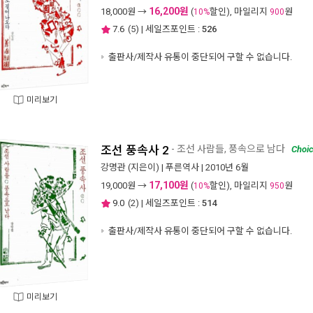
16,200원
18,000
원 →
(
할인), 마일리지
원
10%
900
7.6
(
5
) | 세일즈포인트 :
526
출판사/제작사 유통이 중단되어 구할 수 없습니다.
미리보기
조선 풍속사 2
- 조선 사람들, 풍속으로 남다
Choi
강명관
(지은이) |
푸른역사
| 2010년 6월
17,100원
19,000
원 →
(
할인), 마일리지
원
10%
950
9.0
(
2
) | 세일즈포인트 :
514
출판사/제작사 유통이 중단되어 구할 수 없습니다.
미리보기