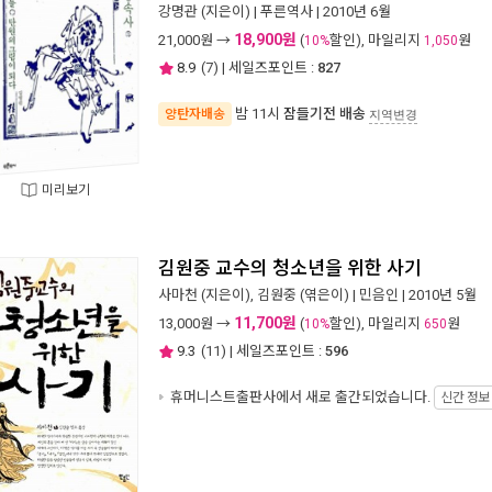
강명관
(지은이) |
푸른역사
| 2010년 6월
18,900원
21,000
원 →
(
할인), 마일리지
원
10%
1,050
8.9
(
7
) | 세일즈포인트 :
827
밤 11시
잠들기전 배송
양탄자배송
지역변경
미리보기
김원중 교수의 청소년을 위한 사기
사마천
(지은이),
김원중
(엮은이) |
민음인
| 2010년 5월
11,700원
13,000
원 →
(
할인), 마일리지
원
10%
650
9.3
(
11
) | 세일즈포인트 :
596
휴머니스트출판사에서 새로 출간되었습니다.
신간 정보