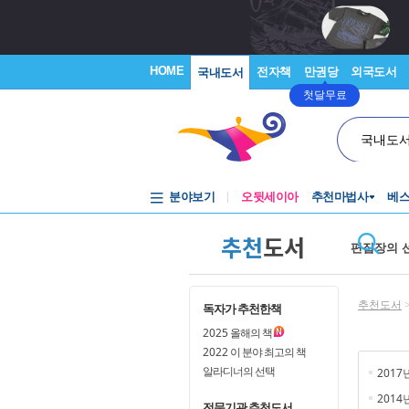
HOME
전자책
만권당
외국도서
국내도서
첫달무료
국내도
분야보기
오뒷세이아
추천마법사
베
추천
도서
편집장의 
추천도서
독자가 추천한책
2025
올해의 책
2022
이 분야 최고의 책
알라디너의 선택
2017
2014
전문기관 추천도서