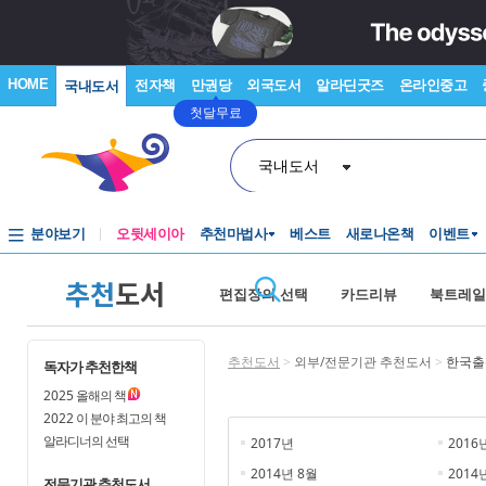
HOME
전자책
만권당
외국도서
알라딘굿즈
온라인중고
국내도서
첫달무료
국내도서
분야보기
오뒷세이아
추천마법사
베스트
새로나온책
이벤트
추천
도서
편집장의 선택
카드리뷰
북트레일
추천도서
>
외부/전문기관 추천도서
>
한국출
독자가 추천한책
2025
올해의 책
2022
이 분야 최고의 책
알라디너의 선택
2017년
2016
2014년 8월
2014
전문기관 추천도서