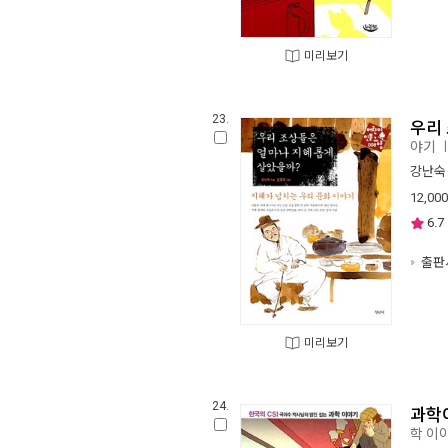
미리보기
23.
우리
야기
강난숙
12,000
6.7
출판사
미리보기
24.
과학
학 이