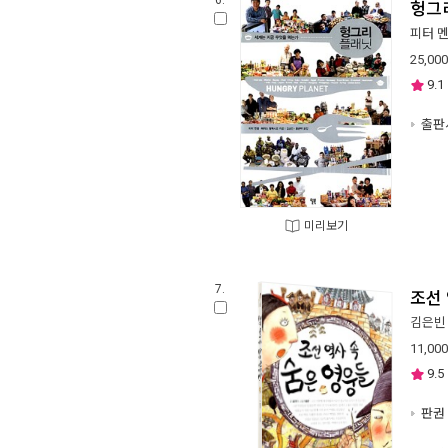
6.
헝그
피터 
25,000
9.1
출판사
미리보기
7.
조선 
김은빈
11,000
9.5
판권 