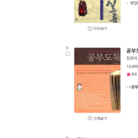
개정
미리보기
5.
공부
장회익
15,000
8.6
<
공부
크게보기