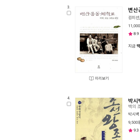
3.
변산
김미선
11,000
8.9
지금
미리보기
4.
박시
백의 
박시백
9,500
9.3