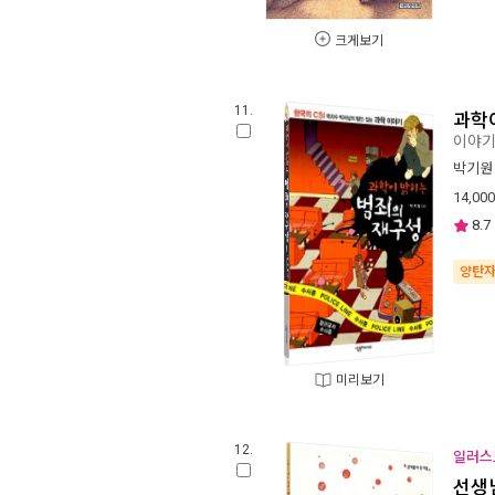
크게보기
11.
과학
이야
박기원
14,000
8.7
양탄
미리보기
12.
일러스
선생