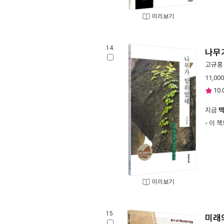
미리보기
14.
나무
고규홍
11,000
10.
지금
이 책
미리보기
15.
미래