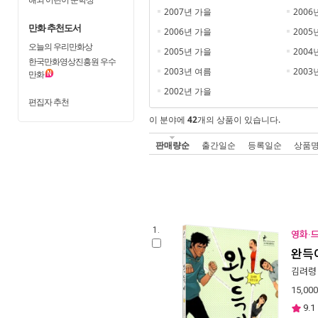
2007년 가을
2006
만화 추천도서
2006년 가을
2005
오늘의 우리만화상
2005년 가을
2004
한국만화영상진흥원 우수
2003년 여름
2003
만화
2002년 가을
편집자 추천
이 분야에
42
개의 상품이 있습니다.
판매량순
출간일순
등록일순
상품
1.
영화·드
완득
김려령
15,000
9.1