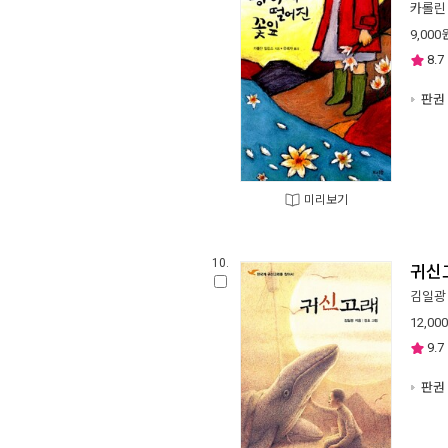
카롤린
9,000
8.7
판권 
미리보기
10.
귀신
김일광
12,000
9.7
판권 