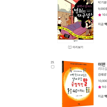
박기원
9,000
10.
지금
미리보기
25.
어떤 
리더
김태광
10,000
9.0
지금