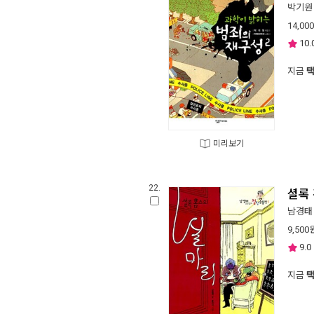
박기원
14,000
10.
지금
미리보기
22.
셜록
남경태
9,500
9.0
지금