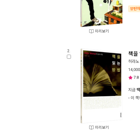
양탄
미리보기
2.
책을
히라노
14,000
7.8
지금
이 책
미리보기