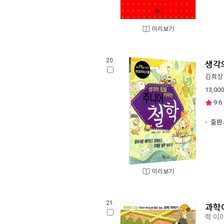
미리보기
20.
생각
김희상
13,000
9.6
출판사
미리보기
21.
과학
학 이