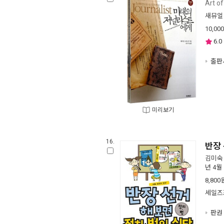
Art o
새뮤얼
10,000
6.0
출판사
미리보기
16.
반장 
김미숙
년 4월
8,800
세일즈
판권 