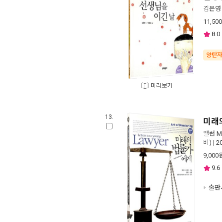
김은영
11,500
8.0
양탄
미리보기
13.
미래
앨런 
비)
| 
9,000
9.6
출판사