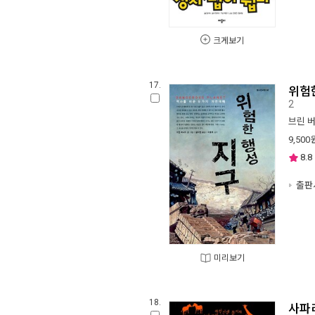
크게보기
17.
위험
2
브린 
9,500
8.8
출판사
미리보기
18.
사파