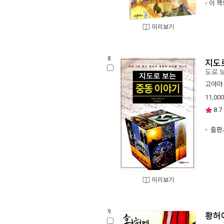
이 책
미리보기
8.
지도
도로 
고야마
11,000
8.7
출판사
미리보기
9.
황허