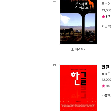
조수영
13,000
8.7
지금
미리보기
19.
한글
김영욱
12,000
8.0
출판사