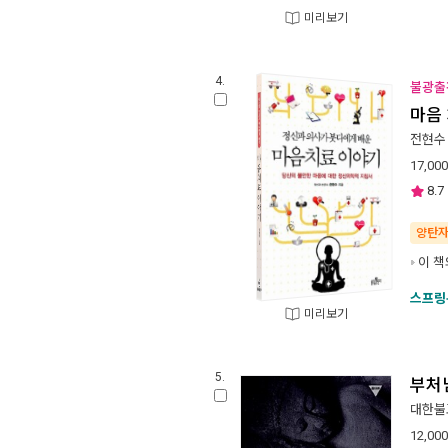
미리보기
4.
불광출
마음
전현수
17,000
8.7
양탄
이 책
스프링
미리보기
5.
부처님
대한불
12,000