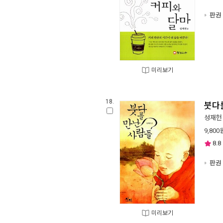
판권 
미리보기
18.
붓다
성재헌
9,800
8.8
판권 
미리보기