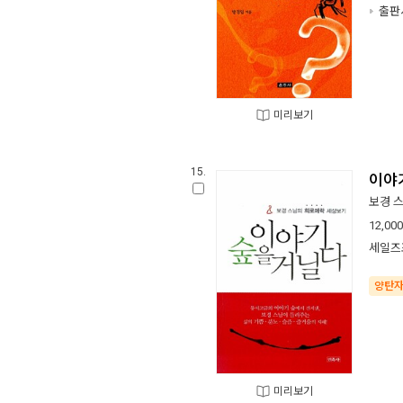
출판사
미리보기
15.
이야
보경 
12,000
세일즈
양탄
미리보기