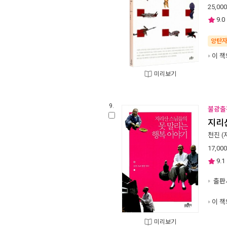
25,000
9.0
양탄
이 책
미리보기
9.
불광출
지리
천진
(
17,000
9.1
출판사
이 책
미리보기