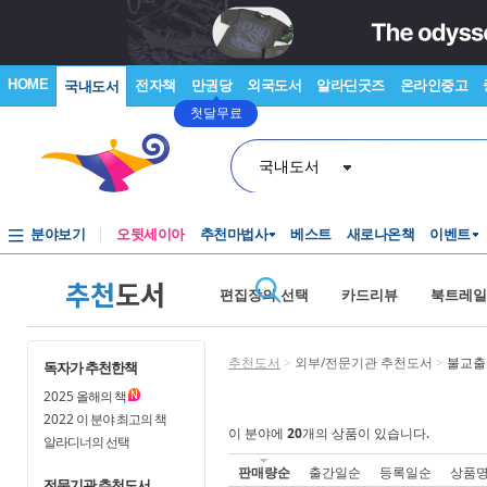
HOME
전자책
만권당
외국도서
알라딘굿즈
온라인중고
국내도서
첫달무료
국내도서
분야보기
오뒷세이아
추천마법사
베스트
새로나온책
이벤트
추천
도서
편집장의 선택
카드리뷰
북트레일
추천도서
>
외부/전문기관 추천도서
>
불교출
독자가 추천한책
2025
올해의 책
2022
이 분야 최고의 책
이 분야에
20
개의 상품이 있습니다.
알라디너의 선택
판매량순
출간일순
등록일순
상품
전문기관 추천도서