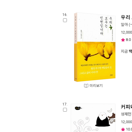
16.
우리
일아 (
12,000
8.0
지금
미리보기
17.
커피
성재헌
12,000
10.