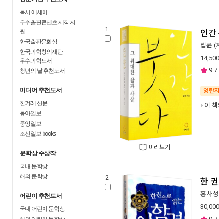
독서 에세이
우수출판콘텐츠 제작 지
1.
원
인간 
한국출판문화상
법륜
(
한국과학창의재단
14,500
우수과학도서
9.7
청년의 날 추천도서
미디어 추천도서
양탄
한겨레 신문
이 책
동아일보
중앙일보
조선일보 books
미리보기
문학상 수상작
국내 문학상
해외 문학상
2.
한 
홍사성
어린이 추천도서
30,000
국내 어린이 문학상
해외 어린이 문학상
9.7