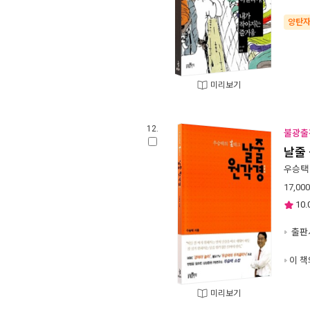
양탄
미리보기
12.
불광출
날줄
우승택
17,000
10.
출판사
이 책
미리보기