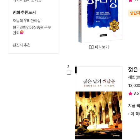
만화 추천도서
양탄
오늘의 우리만화상
한국만화영상진흥원 우수
만화
편집자 추천
미리보기
3.
젊은
혜민(
13,000
8.6
지금
이 책