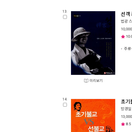
13.
선객
법광 
10,000
10.
주류
미리보기
14.
초기
방경일
13,000
8.5