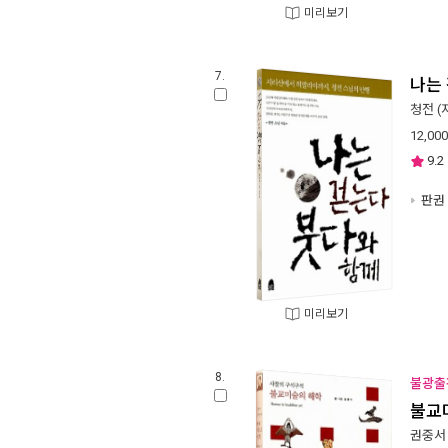
미리보기
7.
나는
청전
(
12,000
9.2
판권 
미리보기
8.
불광출
불교
권중서