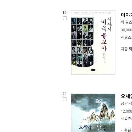
19.
이야
릭 필
30,000
세일즈
지금
20.
오세
금담 
12,000
세일즈
출판사