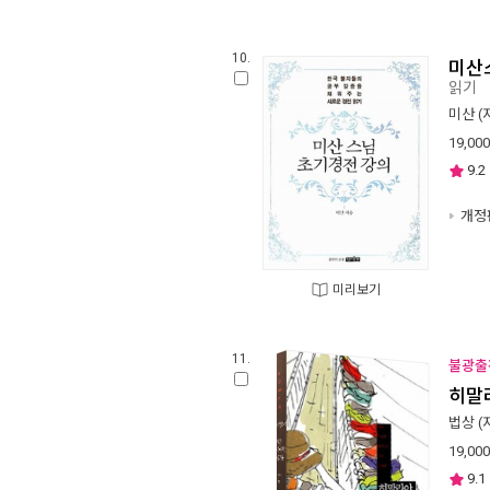
10.
미산
읽기
미산
(
19,000
9.2
개정
미리보기
11.
불광출
히말
법상
(
19,000
9.1