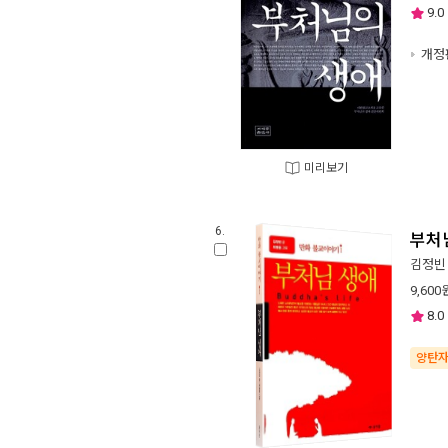
9.0
개정
미리보기
6.
부처
김정빈
9,600
8.0
양탄