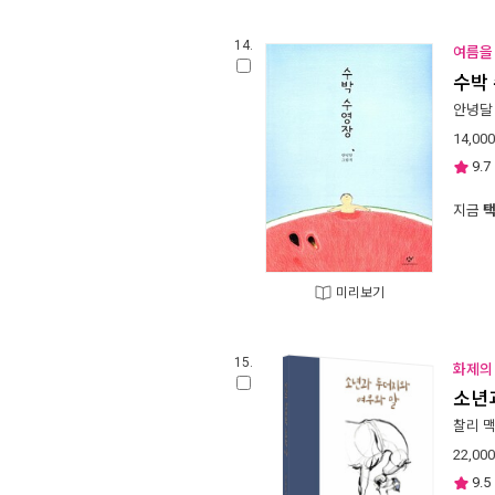
14.
여름을 
수박
안녕달
14,000
9.7
지금
미리보기
15.
화제의 
소년
찰리 
22,000
9.5