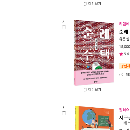
미리보기
5.
씨앤에이
순례
유은실
15,000
9.6
양탄
이 책
미리보기
6.
일러스트
지구
베스
ㅣ