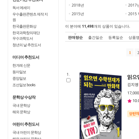
2018년
2017
독서 에세이
2015년
2015
우수출판콘텐츠 제작 지
원
한국출판문화상
이 분야에
11,498
개의 상품이 있습니다.
한국과학창의재단
판매량순
출간일순
등록일순
상품
우수과학도서
청년의 날 추천도서
1
미디어 추천도서
한겨레 신문
동아일보
1.
읽으
중앙일보
조선일보 books
김지영
17,000
문학상 수상작
10.
국내 문학상
해외 문학상
양탄
어린이 추천도서
국내 어린이 문학상
해외 어린이 문학상