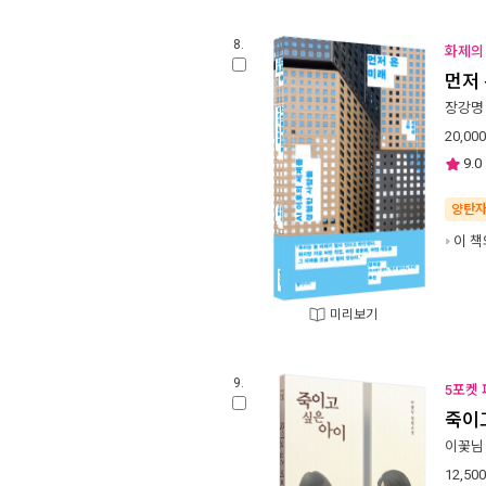
8.
화제의 
먼저 
장강명
20,000
9.0
양탄
이 책
미리보기
9.
5포켓
죽이
이꽃님
12,500