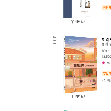
양탄
미리보기
16.
체리
동네 
황영미
13,500
9.0
양탄
이 책
미리보기