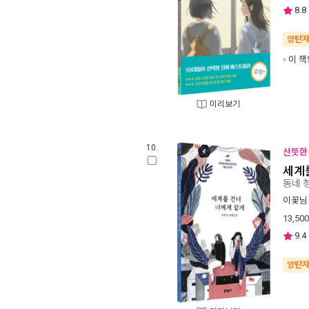
8.8
양탄
이 책
미리보기
10.
산뜻한 
세계
동네 
이꽃님
13,500
9.4
양탄