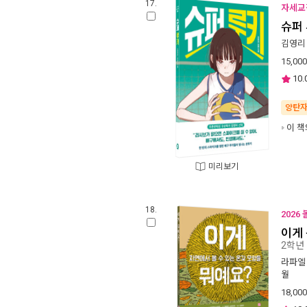
17.
자세교
슈퍼
김영리
15,000
10.
양탄
이 책
미리보기
18.
2026
이게
2학년
라파엘
월
18,000