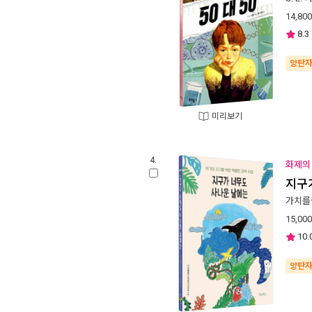
14,800
8.3
양탄
미리보기
4.
화제의 
지구
가치를
15,000
10.
양탄