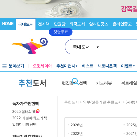
HOME
전자책
만권당
외국도서
알라딘굿즈
온라인중고
국내도서
첫달무료
국내도서
분야보기
오뒷세이아
추천마법사
베스트
새로나온책
이벤트
추천
도서
편집장의 선택
카드리뷰
북트레일
추천도서
>
외부/전문기관 추천도서
>
(사)
독자가 추천한책
2025
올해의 책
2022
이 분야 최고의 책
알라디너의 선택
2026년
2025
2022년
2021
전문기관 추천도서