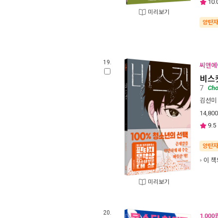
10.
미리보기
양탄
19.
씨앤에이
비스
7
Cho
김선미
14,800
9.5
양탄
이 책
미리보기
20.
1,00