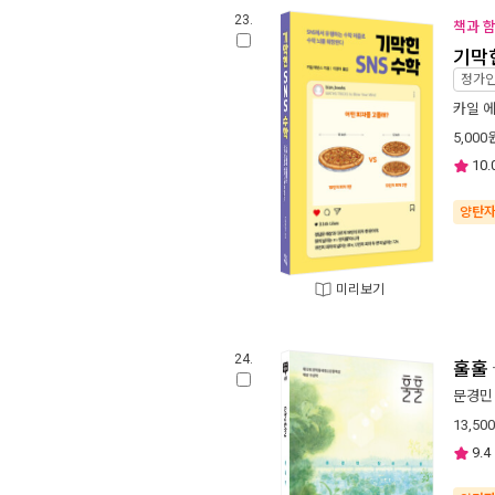
23.
책과 함
기막힌
정가
카일 
5,000
10.
양탄
미리보기
24.
훌훌
문경민
13,500
9.4