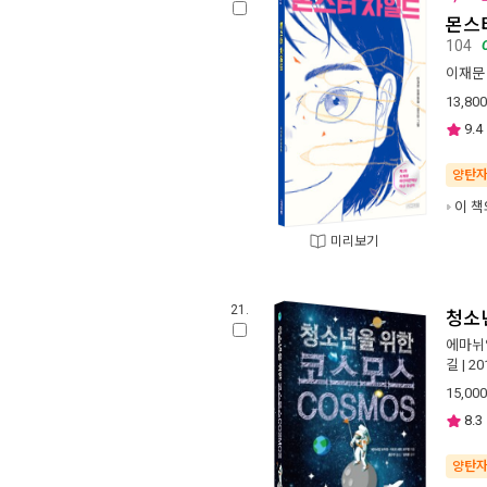
몬스
104
이재문
13,800
9.4
양탄
이 책
미리보기
21.
청소
에마뉘
길
| 2
15,000
8.3
양탄