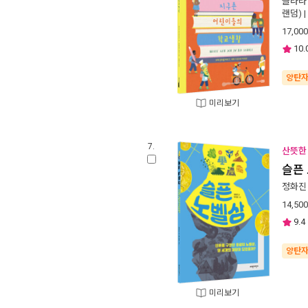
클라라
랜덤)
|
17,000
10.
양탄
미리보기
7.
산뜻한 
슬픈
정화진
14,500
9.4
양탄
미리보기