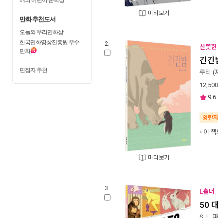
미리보기
만화 추천도서
오늘의 우리만화상
한국만화영상진흥원 우수
2.
산뜻한 
만화
긴긴
편집자 추천
루리
(
12,500
9.6
양탄
이 책
미리보기
3.
L홀더
50 대
S. L.