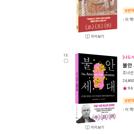
양탄
이 책
미리보기
13.
[나도
불안
조너선
24,800
9.6
양탄
이 책
미리보기