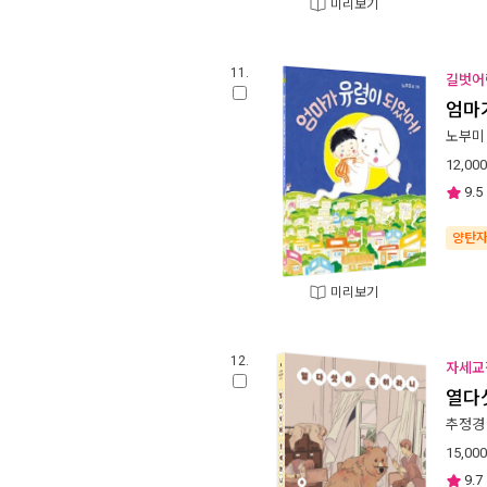
미리보기
11.
길벗어
엄마
노부미
12,000
9.5
양탄
미리보기
12.
자세교
열다
추정경
15,000
9.7