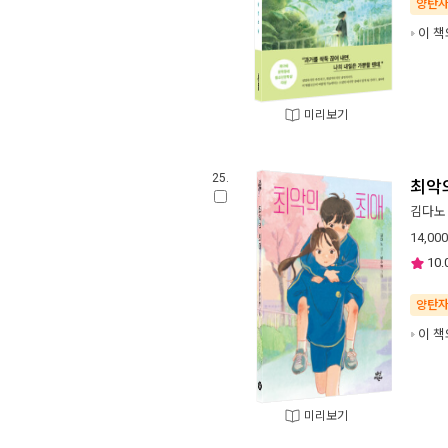
양탄
이 책
미리보기
25.
최악
김다노
14,000
10.
양탄
이 책
미리보기