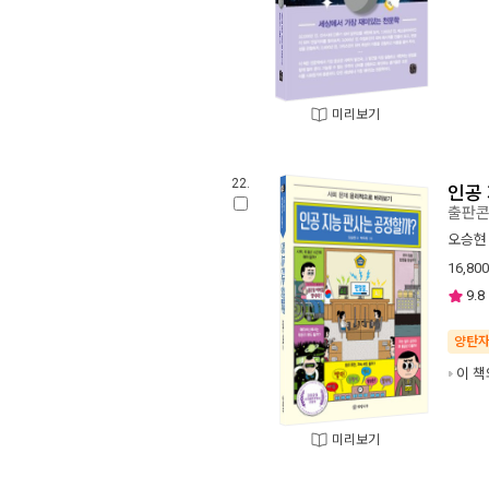
미리보기
22.
인공
출판콘
오승현
16,800
9.8
양탄
이 책
미리보기