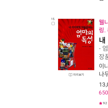
15.
웰니
링.
내
- 
장
이
나
미리보기
13,
65
9.2