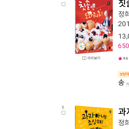
칫
정
20
13,
65
미리보기
9.6
양탄
송
5.
과
정