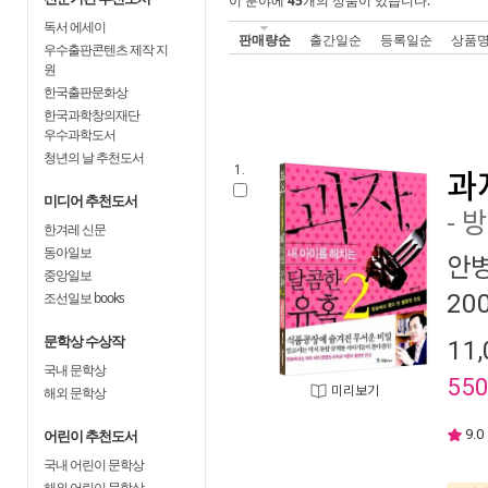
이 분야에
45
개의 상품이 있습니다.
독서 에세이
판매량순
출간일순
등록일순
상품
우수출판콘텐츠 제작 지
원
한국출판문화상
한국과학창의재단
우수과학도서
청년의 날 추천도서
1.
과
미디어 추천도서
- 
한겨레 신문
동아일보
안
중앙일보
조선일보 books
20
문학상 수상작
11,
국내 문학상
55
해외 문학상
미리보기
어린이 추천도서
9.0
국내 어린이 문학상
해외 어린이 문학상