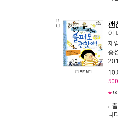
13.
괜
이 
제임
홍
20
10,
미리보기
50
8.0
출
니다