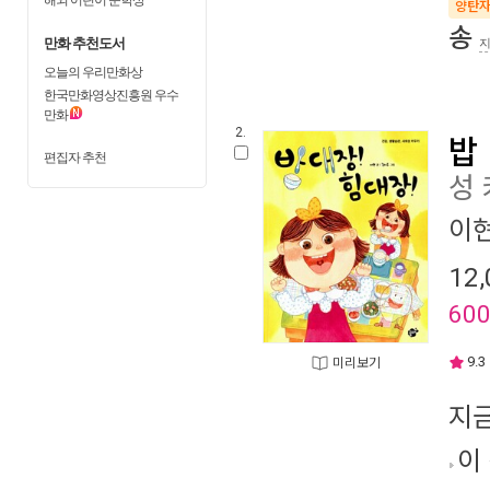
양탄
송
만화 추천도서
오늘의 우리만화상
한국만화영상진흥원 우수
만화
2.
밥 
편집자 추천
성
이
12,
60
9.3
미리보기
지
이