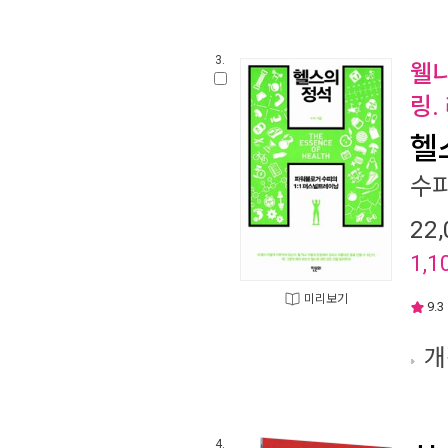
3.
웰니
링.
헬
수
22,
1,1
미리보기
9.3
개
4.