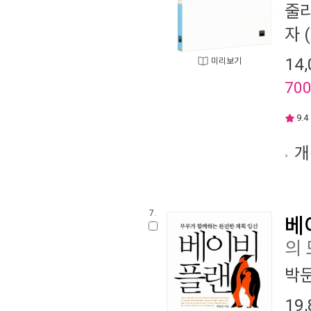
줄
자
(
14,
미리보기
70
9.4
개
7.
베
의 
박
19,