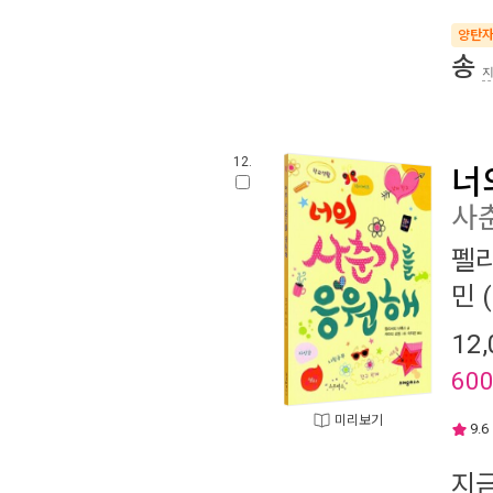
양탄
송
12.
너
사
펠
민
(
12,
60
미리보기
9.6
지