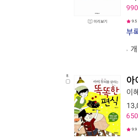
99
9.5
미리보기
부록
개
8.
아
이
13,
65
9.9