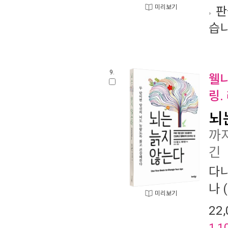
미리보기
판
습니
9.
웰니
링.
뇌
까
긴
다니
나
(
미리보기
22,
1,1