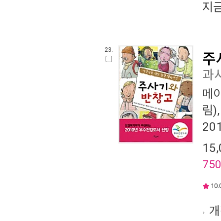
지
23.
주
과
메
림)
20
15,
75
10.
개