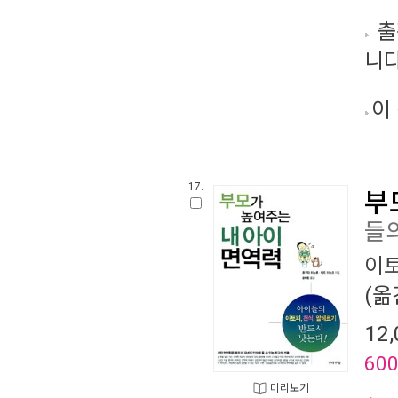
출
니다
이
17.
부
들의
이
(옮
12,
60
미리보기