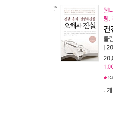
25.
웰니
링.
건
콜린
| 
20,
1,0
10.
개