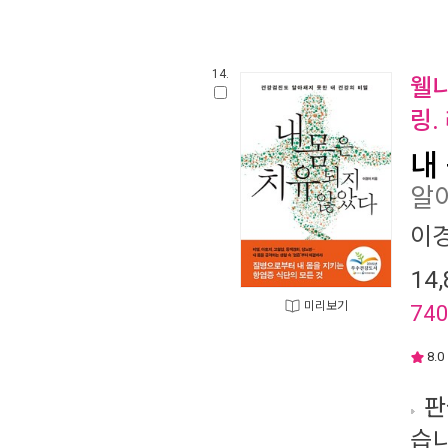
14.
웰니
링.
내
알
이
14,
미리보기
74
8.0
판
습니