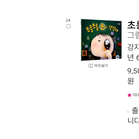
24.
초
그림
강
년 
미리보기
9,5
원
10.
출
니다