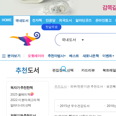
HOME
전자책
만권당
외국도서
알라딘굿즈
온라인중고
국내도서
첫달무료
국내도서
분야보기
오뒷세이아
추천마법사
베스트
새로나온책
이벤트
추천
도서
편집장의 선택
카드리뷰
북트레일
추천도서
>
외부/전문기관 추천도서
>
보건복
독자가 추천한책
2025
올해의 책
2022
이 분야 최고의 책
알라디너의 선택
2015년 우수건강도서
201
전문기관 추천도서