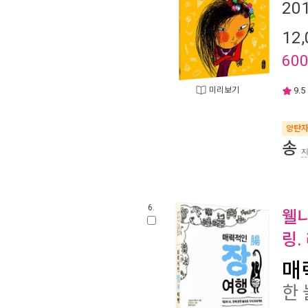
20
12,
60
미리보기
9.5
양탄
송
6.
웰니
링.
매
한