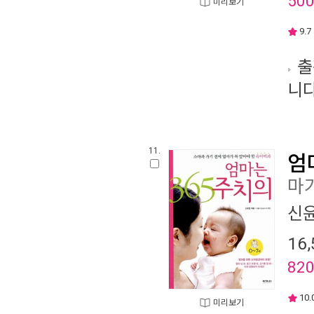
50
미리보기
9.7
출
니다
11.
엄
마가
신
16,
82
10.
미리보기