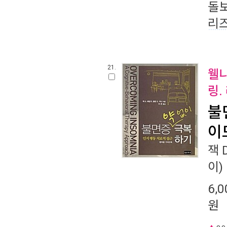
돌보
리즈
21.
웰니
링.
불
이
잭 
이) 
6,0
원