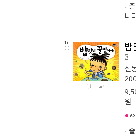
출
니다
19.
밥
3
신
20
미리보기
9,5
원
9.5
출