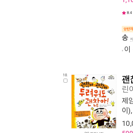
8.4
양탄
송
이
10.
괜
린이
제임
이)
10,