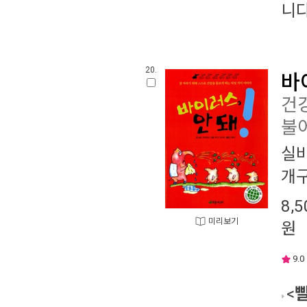
니다
20.
바
건
불어
실
개
8,5
미리보기
원
9.0
<