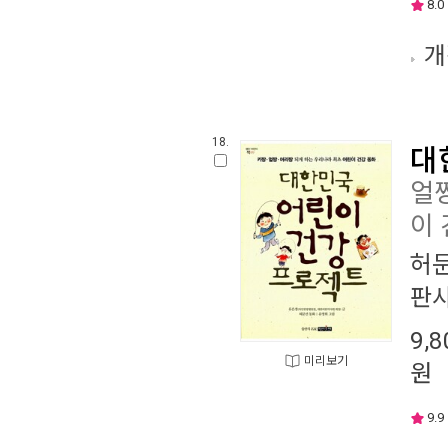
8.0
개
18.
대
얼짱
이 
허
판
9,8
미리보기
원
9.9