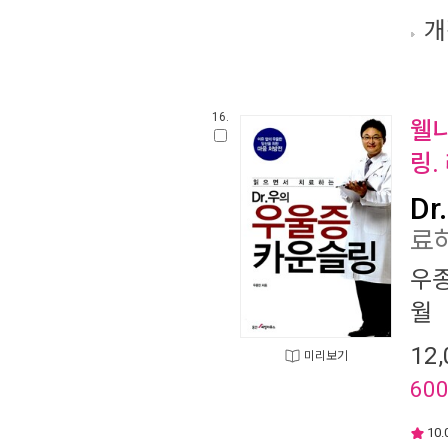
개
16.
웰니
링.
D
료
우
월
12,
미리보기
60
10.