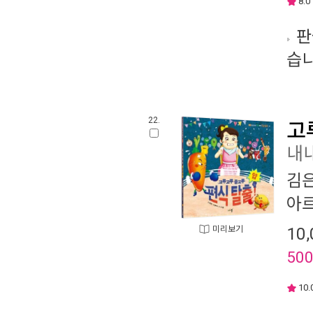
8.0
판
습니
22.
고
내내
김
아
미리보기
10,
50
10.