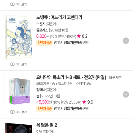
미리보기
노땡큐 : 며느라기 코멘터리
수신지
(지은이)
귤프레스
|
2018년 10월
8,820
8.2
원 (10% 할인 / 490원)
밤 11시
잠들기전 배송
양탄자배송
변경
미리보기
요나단의 목소리 1~3 세트 - 전3권 (완결)
- 탑꾸 세트
(포토카드 4종 + 탑로더 1종 + 스티커 1종)
정해나
(지은이)
놀
|
2022년 10월
45,900
9.6
원 (10% 할인 / 2,550원)
밤 11시
잠들기전 배송
양탄자배송
변경
미리보기
똑 닮은 딸 2
이담
(지은이)