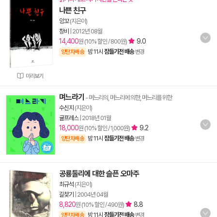
나쁜 친구
앙꼬
(지은이)
창비
|
2012년 08월
14,400
9.0
원 (10% 할인 / 800원)
밤 11시
잠들기전 배송
양탄자배송
변경
미리보기
며느라기
- 며느리의, 며느리에 의한, 며느리를 위한
수신지
(지은이)
귤프레스
|
2018년 01월
18,000
9.2
원 (10% 할인 / 1,000원)
밤 11시
잠들기전 배송
양탄자배송
변경
공룡둘리에 대한 슬픈 오마주
최규석
(지은이)
길찾기
|
2004년 04월
8,820
8.8
원 (10% 할인 / 490원)
밤 11시
잠들기전 배송
양탄자배송
변경