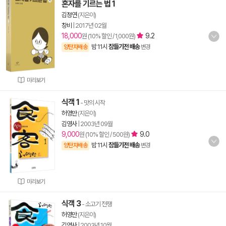
혼자를 기르는 법 1
김정연
(지은이)
창비
|
2017년 02월
18,000
9.2
원 (10% 할인 / 1,000원)
밤 11시
잠들기전 배송
양탄자배송
변경
미리보기
식객 1
- 맛의 시작
허영만
(지은이)
김영사
|
2003년 09월
9,000
9.0
원 (10% 할인 / 500원)
밤 11시
잠들기전 배송
양탄자배송
변경
미리보기
식객 3
- 소고기 전쟁
허영만
(지은이)
김영사
|
2003년 10월