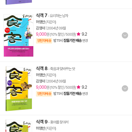
식객 7
- 요리하는 남자
허영만
(지은이)
김영사
|
2004년 09월
9,000
9.2
원 (10% 할인 / 500원)
밤 11시
잠들기전 배송
양탄자배송
변경
식객 8
- 죽음과 맞바꾸는 맛
허영만
(지은이)
김영사
|
2004년 09월
9,000
9.2
원 (10% 할인 / 500원)
밤 11시
잠들기전 배송
양탄자배송
변경
식객 9
- 홍어를 찾아서
허영만
(지은이)