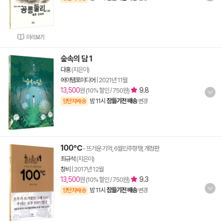
미리보기
숲속의 담 1
다홍
(지은이)
에이템포미디어
|
2021년 11월
13,500
9.8
원 (10% 할인 / 750원)
밤 11시
잠들기전 배송
양탄자배송
변경
100℃
- 뜨거운 기억, 6월민주항쟁, 개정판
최규석
(지은이)
창비
|
2017년 12월
13,500
9.3
원 (10% 할인 / 750원)
밤 11시
잠들기전 배송
양탄자배송
변경