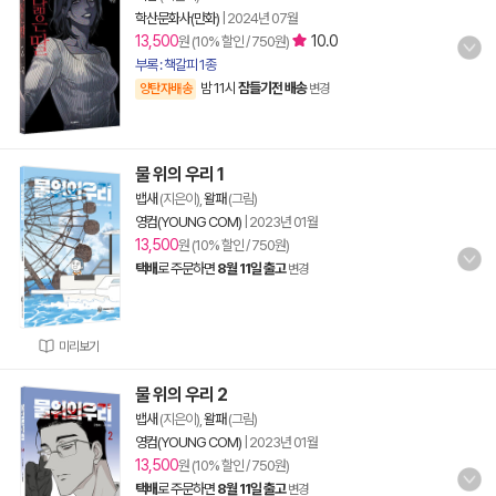
학산문화사(만화)
|
2024년 07월
13,500
10.0
원 (10% 할인 / 750원)
부록 : 책갈피 1종
밤 11시
잠들기전 배송
양탄자배송
변경
물 위의 우리 1
뱁새
(지은이),
왈패
(그림)
영컴(YOUNG COM)
|
2023년 01월
13,500
원 (10% 할인 / 750원)
택배
로 주문하면
8월 11일 출고
변경
미리보기
물 위의 우리 2
뱁새
(지은이),
왈패
(그림)
영컴(YOUNG COM)
|
2023년 01월
13,500
원 (10% 할인 / 750원)
택배
로 주문하면
8월 11일 출고
변경