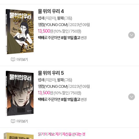
물 위의 우리 4
뱁새
(지은이),
왈패
(그림)
영컴(YOUNG COM)
|
2023년 09월
13,500
원 (10% 할인 / 750원)
택배
로 주문하면
8월 11일 출고
변경
미리보기
물 위의 우리 5
뱁새
(지은이),
왈패
(그림)
영컴(YOUNG COM)
|
2023년 09월
13,500
원 (10% 할인 / 750원)
택배
로 주문하면
8월 11일 출고
변경
미리보기
읽기의 계보: 자기 자신을 쓴다는 것