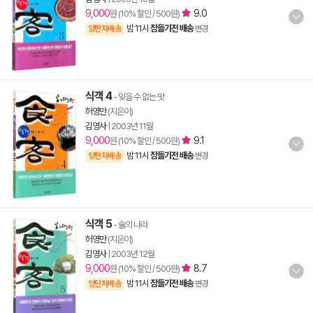
9,000
9.0
원 (10% 할인 / 500원)
밤 11시
잠들기전 배송
양탄자배송
변경
식객 4
- 잊을 수 없는 맛
허영만
(지은이)
김영사
|
2003년 11월
9,000
9.1
원 (10% 할인 / 500원)
밤 11시
잠들기전 배송
양탄자배송
변경
식객 5
- 술의 나라
허영만
(지은이)
김영사
|
2003년 12월
9,000
8.7
원 (10% 할인 / 500원)
밤 11시
잠들기전 배송
양탄자배송
변경