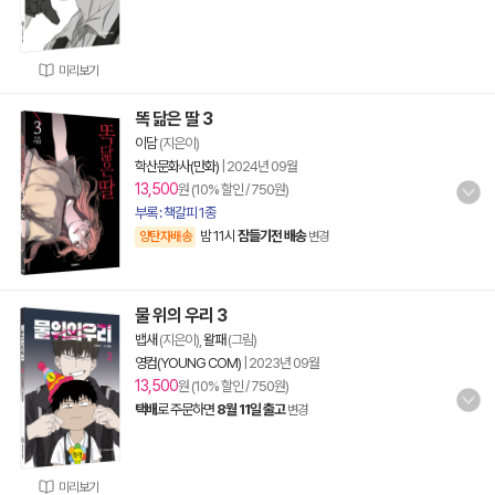
미리보기
똑 닮은 딸 3
이담
(지은이)
학산문화사(만화)
|
2024년 09월
13,500
원 (10% 할인 / 750원)
부록 : 책갈피 1종
밤 11시
잠들기전 배송
양탄자배송
변경
물 위의 우리 3
뱁새
(지은이),
왈패
(그림)
영컴(YOUNG COM)
|
2023년 09월
13,500
원 (10% 할인 / 750원)
택배
로 주문하면
8월 11일 출고
변경
미리보기