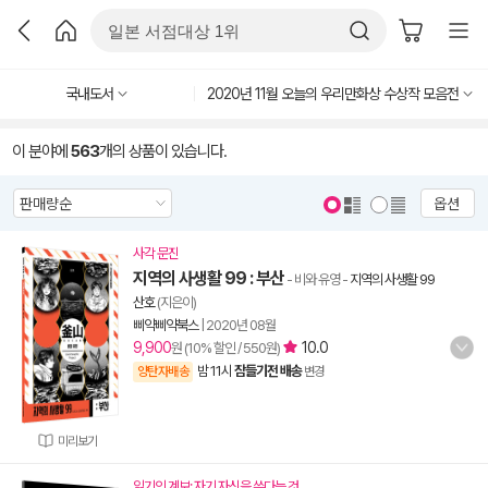
국내도서
2020년 11월 오늘의 우리만화상 수상작 모음전
이 분야에
563
개의 상품이 있습니다.
옵션
사각 문진
지역의 사생활 99 : 부산
- 비와 유영
-
지역의 사생활 99
산호
(지은이)
삐약삐약북스
|
2020년 08월
9,900
10.0
원 (10% 할인 / 550원)
밤 11시
잠들기전 배송
양탄자배송
변경
미리보기
읽기의 계보: 자기 자신을 쓴다는 것