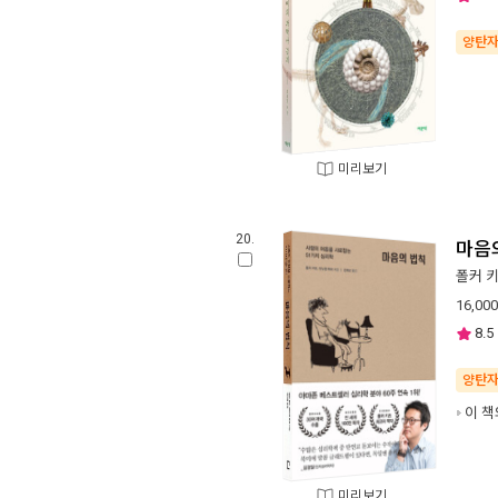
양탄
미리보기
20.
마음
폴커 
16,000
8.5
양탄
이 책
미리보기