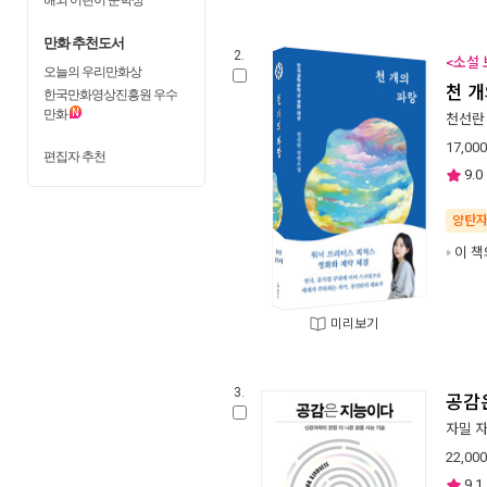
만화 추천도서
2.
<소설 
오늘의 우리만화상
천 개
한국만화영상진흥원 우수
만화
천선란
17,000
편집자 추천
9.0
양탄
이 책
미리보기
3.
공감
자밀 
22,000
9.1