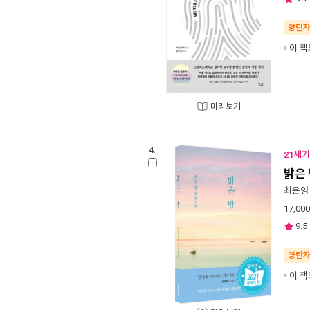
양탄
이 책
미리보기
4.
21세기
밝은
최은영
17,000
9.5
양탄
이 책