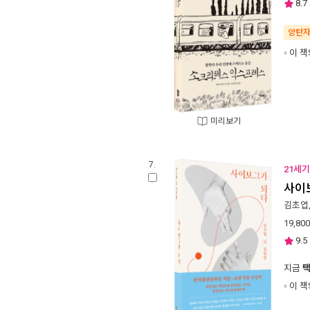
8.7
양탄
이 책
미리보기
7.
21세기
사이
김초엽
19,800
9.5
지금
이 책