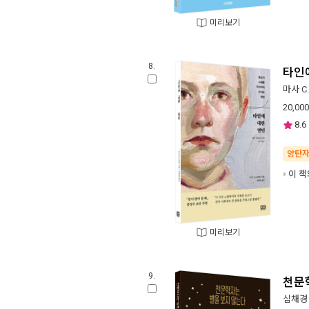
미리보기
8.
타인
마사 C
20,000
8.6
양탄
이 책
미리보기
9.
천문
심채경