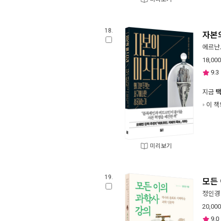
18.
자본
에르난
18,000
9.3
지금
이 책
미리보기
19.
모든
정인경
20,000
9.0