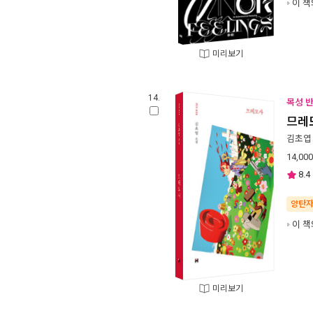
이 책
미리보기
14.
목성 반
므레
김초엽
14,000
8.4
양탄
이 책
미리보기