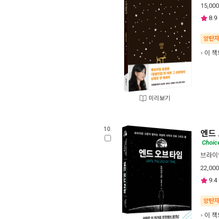
15,000
8.9
양탄
이 책
미리보기
10.
엔드
Choic
브라이
22,000
9.4
양탄
이 책