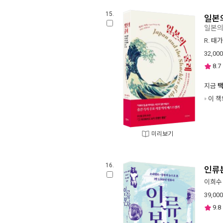
15.
일본
일본의
R. 태
32,000
8.7
지금
이 책
미리보기
16.
인류
이희수
39,000
9.8