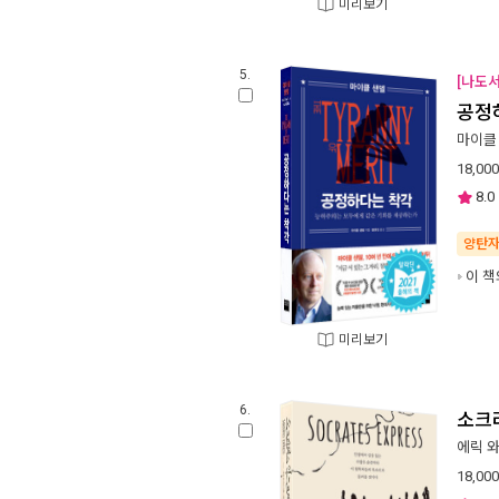
미리보기
5.
[나도
공정
마이클
18,000
8.0
양탄
이 책
미리보기
6.
소크
에릭 
18,000