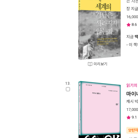
는 자
장 지
16,000
8.6
지금
이 책
미리보기
13.
읽기의 
마이
캐시 박
17,000
9.1
양탄