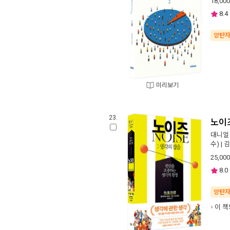
18,000
8.4
양탄
미리보기
23.
노이즈
대니얼
수) |
김
25,000
8.0
양탄
이 책