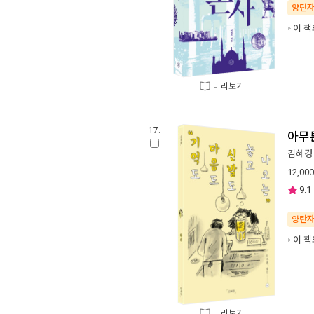
양탄
이 책
미리보기
17.
아무튼
김혜경
12,000
9.1
양탄
이 책
미리보기