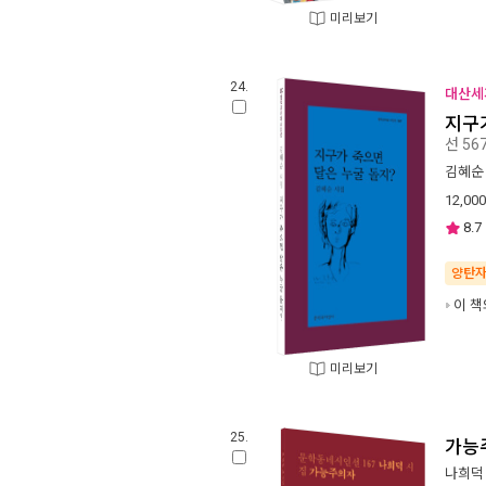
미리보기
24.
대산세계
지구
선 56
김혜순
12,000
8.7
양탄
이 책
미리보기
25.
가능
나희덕