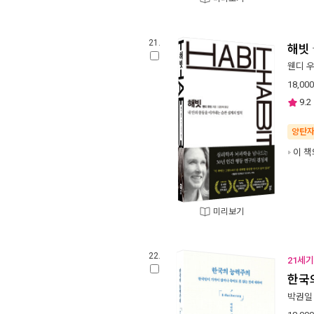
21.
해빗
웬디 
18,000
9.2
양탄
이 책
미리보기
22.
21세기
한국
박권일