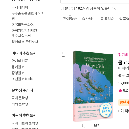
독서 에세이
이 분야에
102
개의 상품이 있습니다.
우수출판콘텐츠 제작 지
원
판매량순
출간일순
등록일순
상품
한국출판문화상
한국과학창의재단
우수과학도서
청년의 날 추천도서
미디어 추천도서
1.
읽기의 
한겨레 신문
물고
동아일보
이야
중앙일보
룰루 
조선일보 books
17,000
문학상 수상작
8.2
국내 문학상
양탄
해외 문학상
이 책
어린이 추천도서
국내 어린이 문학상
미리보기
해외 어린이 문학상