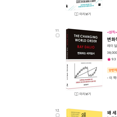
미리보기
11.
<원칙>
변화
레이 
38,000
9.3
양탄
이 책
미리보기
12.
왜 