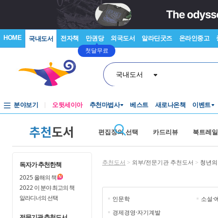
HOME
전자책
만권당
외국도서
알라딘굿즈
온라인중고
국내도서
첫달무료
국내도서
분야보기
오뒷세이아
추천마법사
베스트
새로나온책
이벤트
추천
도서
편집장의 선택
카드리뷰
북트레일
추천도서
>
외부/전문기관 추천도서
>
청년의
독자가 추천한책
2025
올해의 책
2022
이 분야 최고의 책
알라디너의 선택
인문학
소설·
경제경영·자기계발
전문기관 추천도서