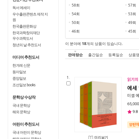
58회
57회
독서 에세이
54회
53회
우수출판콘텐츠 제작 지
원
50회
49회
한국출판문화상
46회
45회
한국과학창의재단
우수과학도서
이 분야에
18
개의 상품이 있습니다.
청년의 날 추천도서
판매량순
출간일순
등록일순
상품
미디어 추천도서
한겨레 신문
동아일보
1.
중앙일보
읽기의 
조선일보 books
에세 
미셸 
문학상 수상작
65,000
국내 문학상
9.8
해외 문학상
어린이 추천도서
양탄
국내 어린이 문학상
미리보기
해외 어린이 문학상