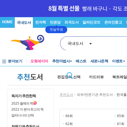
HOME
전자책
만권당
외국도서
알라딘굿즈
온라인중고
국내도서
첫달무료
국내도서
분야보기
오뒷세이아
추천마법사
베스트
새로나온책
이벤트
추천
도서
편집장의 선택
카드리뷰
북트레일
추천도서
>
외부/전문기관 추천도서
>
한국출
독자가 추천한책
2025
올해의 책
2022
이 분야 최고의 책
알라디너의 선택
66회
65회
62회
61회
전문기관 추천도서