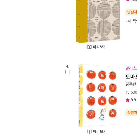
양탄
이 책
미리보기
4.
일러스
토마
김준현
13,500
8.8
양탄
미리보기