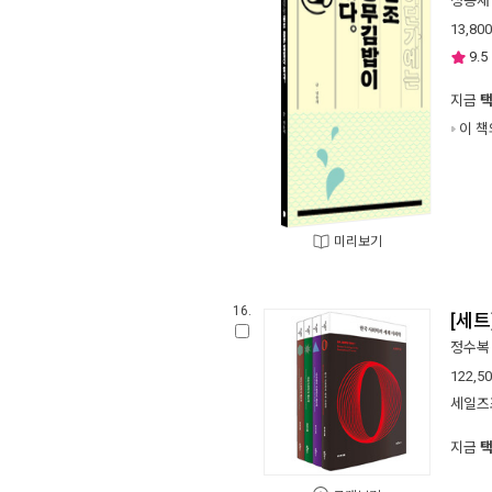
정용재
13,800
9.5
지금
이 책
미리보기
16.
[세트
정수복
122,5
세일즈
지금