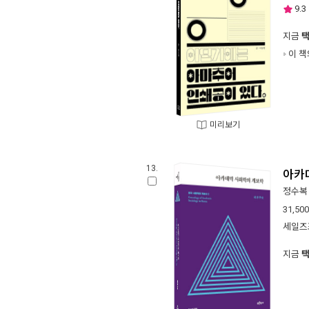
9.3
지금
이 책
미리보기
13.
아카
정수복
31,500
세일즈
지금