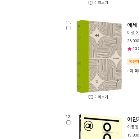
미리보기
11.
에세 
미셸 
26,000
10.
양탄
이 책
미리보기
12.
어딘
이동행
13,800