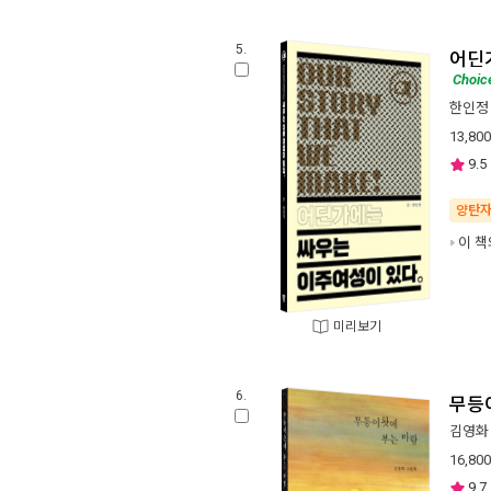
5.
어딘
Choic
한인정
13,800
9.5
양탄
이 책
미리보기
6.
무등
김영화
16,800
9.7