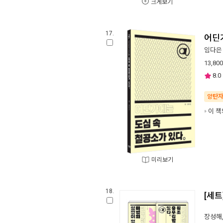
크게보기
17.
어딘
임다은
13,800
8.0
양탄
이 책
미리보기
18.
[세트
장성해