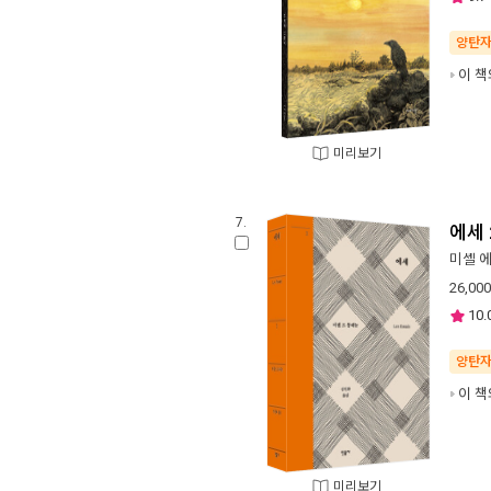
양탄
이 책
미리보기
7.
에세 
미셸 
26,000
10.
양탄
이 책
미리보기