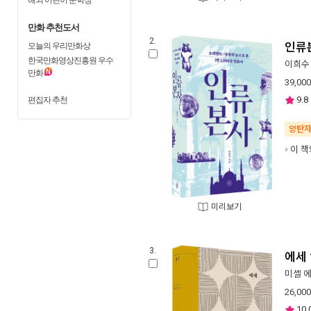
만화 추천도서
2.
오늘의 우리만화상
인류
한국만화영상진흥원 우수
이희수
만화
39,000
편집자 추천
9.8
양탄
이 책
미리보기
3.
에세 
미셸 
26,000
10.