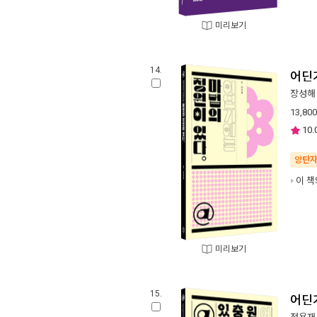
미리보기
14.
어딘
장성해
13,800
10.
양탄
이 책
미리보기
15.
어딘