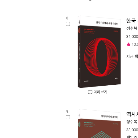
8.
한국
정수복
31,000
10.
지금
미리보기
9.
역사
정수복
33,000
세일즈