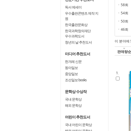
58회
독서 에세이
54회
우수출판콘텐츠 제작 지
원
50회
한국출판문화상
46회
한국과학창의재단
우수과학도서
이 분야에
청년의 날 추천도서
판매량
미디어 추천도서
한겨레 신문
동아일보
1.
중앙일보
조선일보 books
문학상 수상작
국내 문학상
해외 문학상
어린이 추천도서
국내 어린이 문학상
해외 어린이 문학상