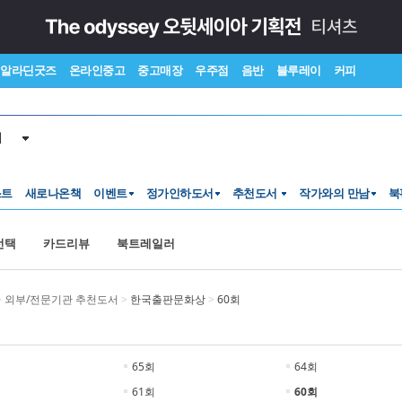
알라딘굿즈
온라인중고
중고매장
우주점
음반
블루레이
커피
서
스트
새로나온책
이벤트
정가인하도서
추천도서
작가와의 만남
북
선택
카드리뷰
북트레일러
>
외부/전문기관 추천도서
>
한국출판문화상
>
60회
65회
64회
61회
60회