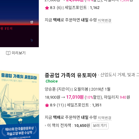
10%
1,350
8.3
(
6
) | 세일즈포인트 :
1,162
지금
택배
로 주문하면
내일
수령
지역변경
미리보기
중공업 가족의 유토피아
- 산업도시 거제, 빛과
Choice
양승훈
(지은이) |
오월의봄
| 2019년 1월
17,010원
18,900
원 →
(
할인), 마일리지
원
10%
940
8.9
(
11
) | 세일즈포인트 :
1,351
지금
택배
로 주문하면
내일
수령
지역변경
이 책의 전자책 :
10,650
원
보러 가기