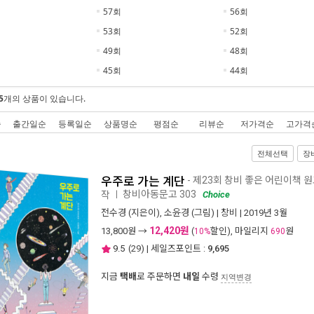
57회
56회
53회
52회
49회
48회
45회
44회
5
개의 상품이 있습니다.
순
출간일순
등록일순
상품명순
평점순
리뷰순
저가격순
고가격
전체선택
장
우주로 가는 계단
- 제23회 창비 좋은 어린이책 
창비아동문고 303
작
ㅣ
Choice
전수경
(지은이),
소윤경
(그림) |
창비
| 2019년 3월
12,420원
13,800
원 →
(
할인), 마일리지
원
10%
690
9.5
(
29
) | 세일즈포인트 :
9,695
지금
택배
로 주문하면
내일
수령
지역변경