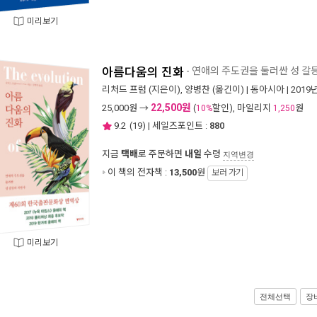
미리보기
아름다움의 진화
- 연애의 주도권을 둘러싼 성 갈
리처드 프럼
(지은이),
양병찬
(옮긴이) |
동아시아
| 2019
22,500원
25,000
원 →
(
할인), 마일리지
원
10%
1,250
9.2
(
19
) | 세일즈포인트 :
880
지금
택배
로 주문하면
내일
수령
지역변경
이 책의 전자책 :
13,500
원
보러 가기
미리보기
전체선택
장