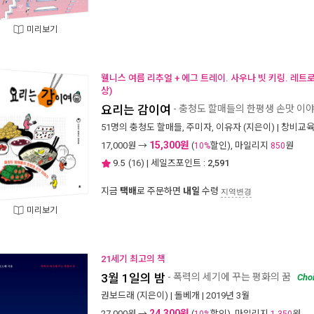
미리보기
웰니스 여름 리추얼 + 에그 트레이. 사우나 빗 키링. 레트
상)
요리는 감이여
- 충청도 할매들의 한평생 손맛 이
51명의 충청도 할매들
,
주미자
,
이유자
(지은이) |
창비교
15,300원
17,000
원 →
(
할인), 마일리지
원
10%
850
9.5
(
16
) | 세일즈포인트 :
2,591
지금
택배
로 주문하면
내일
수령
지역변경
미리보기
21세기 최고의 책
3월 1일의 밤
- 폭력의 세기에 꾸는 평화의 꿈
Cho
권보드래
(지은이) |
돌베개
| 2019년 3월
24,300원
27,000
원 →
(
할인), 마일리지
원