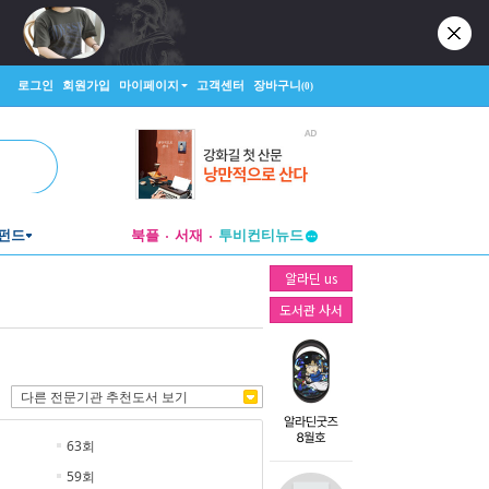
로그인
회원가입
마이페이지
고객센터
장바구니
(0)
펀드
북플
서재
투비컨티뉴드
창작플랫폼
알라딘 us
투비컨티뉴드
도서관 사서
다른 전문기관 추천도서 보기
63회
59회