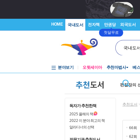
HOME
전자책
만권당
외국도서
국내도서
첫달무료
국내도
분야보기
오뒷세이아
추천마법사
베
추천
도서
편집장의 
추천도서
독자가 추천한책
2025
올해의 책
2022
이 분야 최고의 책
알라디너의 선택
66회
62회
전문기관 추천도서