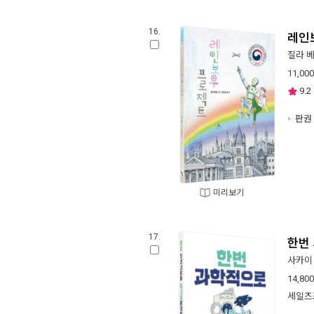
16.
레인
질라 
11,000
9.2
판권 
미리보기
17.
한번
사카이
14,800
세일즈