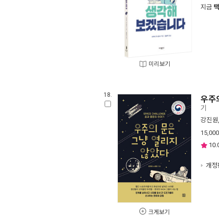
지금
미리보기
18.
우주
기
강진원
15,000
10.
개정
크게보기