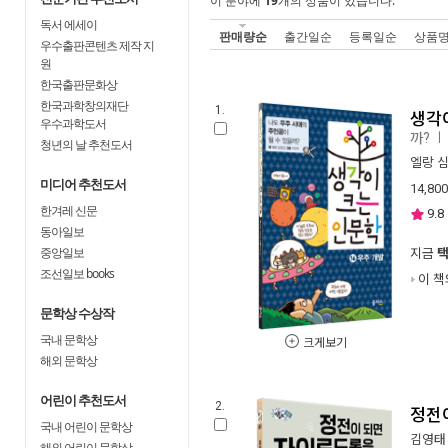
이 분야에
19
개의 상품이 있습니다.
독서 에세이
판매량순
출간일순
등록일순
상품
우수출판콘텐츠 제작 지
원
한국출판문화상
한국과학창의재단
1.
생각이
우수과학도서
까?
ㅣ
청년의 날 추천도서
엘랑 
미디어 추천도서
14,800
한겨레 신문
9.8
동아일보
중앙일보
지금
조선일보 books
이 책
문학상 수상작
국내 문학상
크게보기
해외 문학상
어린이 추천도서
2.
정전
국내 어린이 문학상
김영태
해외 어린이 문학상