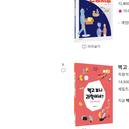
12,800
10.
개정
미리보기
9.
먹고
최원석
14,500
세일즈
지금