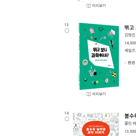
미리보기
13.
뛰고
김형진
14,500
세일즈
판권 
미리보기
14.
볼수
콜린 
13,500