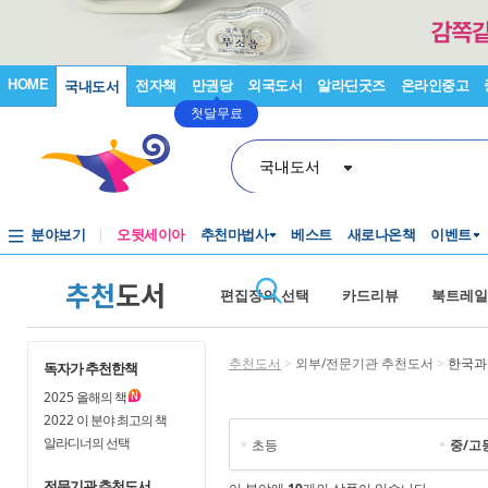
HOME
전자책
만권당
외국도서
알라딘굿즈
온라인중고
국내도서
첫달무료
국내도서
분야보기
오뒷세이아
추천마법사
베스트
새로나온책
이벤트
추천
도서
편집장의 선택
카드리뷰
북트레일
추천도서
>
외부/전문기관 추천도서
>
한국과
독자가 추천한책
2025
올해의 책
2022
이 분야 최고의 책
알라디너의 선택
초등
중/고
전문기관 추천도서