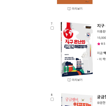
미리보기
7.
지구
이충환
15,000
8.5
지금
이 책
미리보기
8.
궁금
유윤한