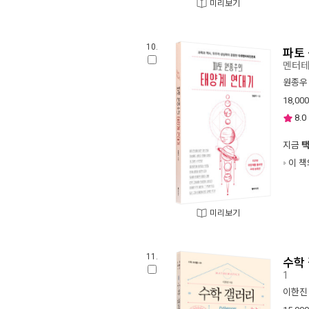
미리보기
10.
파토
멘터
원종우
18,000
8.0
지금
이 책
미리보기
11.
수학
1
이한진