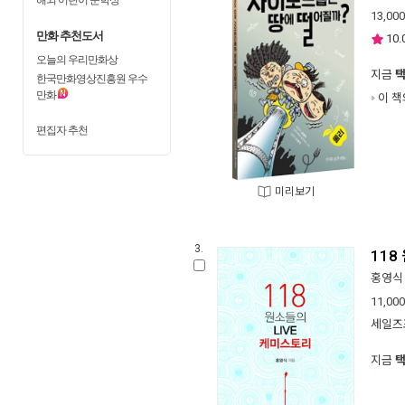
13,000
만화 추천도서
10.
오늘의 우리만화상
지금
한국만화영상진흥원 우수
만화
이 책
편집자 추천
미리보기
3.
118
홍영식
11,000
세일즈
지금