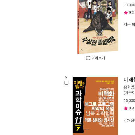
13,000
9.2
지금
미리보기
6.
미래를
홍희범
(지은이
15,000
8.9
개정