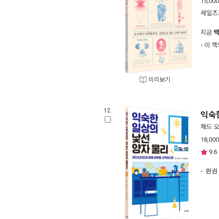
15,000
세일즈
지금
이 책
미리보기
12.
익숙
채드 
18,000
9.6
판권 