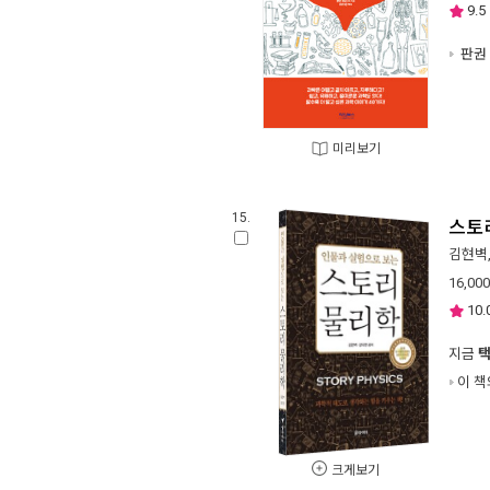
9.5
판권 
미리보기
15.
스토
김현벽
16,000
10.
지금
이 책
크게보기