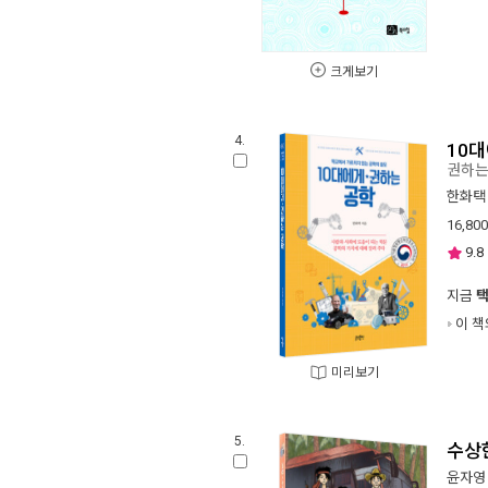
크게보기
4.
10
권하는
한화택
16,800
9.8
지금
이 책
미리보기
5.
수상
윤자영