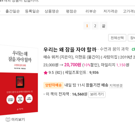
37
개의 상품이 있습니다.
순
출간일순
등록일순
상품명순
평점순
리뷰순
저가격순
고가격
1
2
끝
전체선택
장
우리는 왜 잠을 자야 할까
- 수면과 꿈의 과학
C
매슈 워커
(지은이),
이한음
(옮긴이) |
사람의집
| 2019년 
20,700원
23,000
원 →
(
할인), 마일리지
원
10%
1,150
9.5
(
82
) | 세일즈포인트 :
9,936
내일 밤 11시
잠들기전 배송
양탄자배송
지역변경
이 책의 전자책 :
16,560
원
보러 가기
미리보기