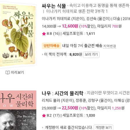
싸우는 식물
- 속이고 이용하고 동맹을 통해 생존
이나가키 히데히로 생존 전략 3부작 1
ㅣ
이나가키 히데히로
(지은이),
김선숙
(옮긴이) |
더숲
| 20
12,600원
14,000
원 →
(
할인), 마일리지
원
10%
700
8.8
(
16
) | 세일즈포인트 :
1,611
내일 아침 7시
출근전 배송
양탄자배송
지역변경
이 책의 전자책 :
8,820
원
보러 가기
미리보기
나우 : 시간의 물리학
- 지금이란 무엇이고 시간은
리처드 뮬러
(지은이),
장종훈
,
강형구
(옮긴이),
이해심
(감
22,500원
25,000
원 →
(
할인), 마일리지
원
10%
1,250
8.2
(
17
) | 세일즈포인트 :
1,030
개정판이 새로 출간되었습니다.
개정판 보기