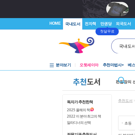
HOME
전자책
만권당
외국도서
국내도서
첫달무료
국내도
분야보기
오뒷세이아
추천마법사
베
추천
도서
편집장의 
추천도서
독자가 추천한책
2025
올해의 책
2022
이 분야 최고의 책
알라디너의 선택
초등
전문기관 추천도서