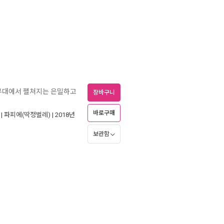
 무대에서 펼쳐지는 은밀하고
장바구니
바로구매
 |
파피에(딱정벌레)
| 2018년
보관함