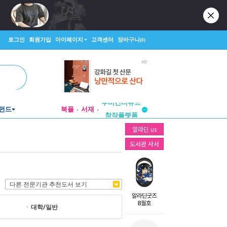
로그인
회원가입
마이페이지
고객센터
장바구니
(0)
투비컨티뉴드
펀드
북플
서재
창작플랫폼
투비컨티뉴드
알라딘 us
도서관 사서
다른 전문기관 추천도서 보기
대학/일반