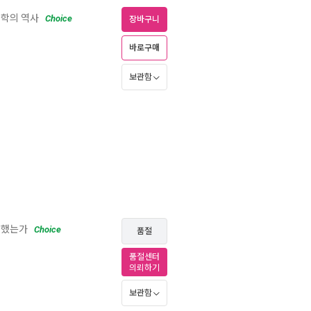
물학의 역사
Choice
장바구니
바로구매
보관함
변했는가
Choice
품절
품절센터
의뢰하기
보관함