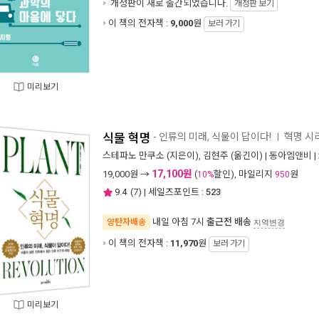
개정판이 새로 출간되었습니다.
개정판 보기
이 책의 전자책 :
9,000
원
보러 가기
미리보기
식물 혁명
- 인류의 미래, 식물이 답이다!
혁명 시
ㅣ
스테파노 만쿠소
(지은이),
김현주
(옮긴이) |
동아엠앤비
|
17,100원
19,000
원 →
(
할인), 마일리지
원
10%
950
9.4
(
7
) | 세일즈포인트 :
523
내일 아침 7시
출근전 배송
양탄자배송
지역변경
이 책의 전자책 :
11,970
원
보러 가기
미리보기