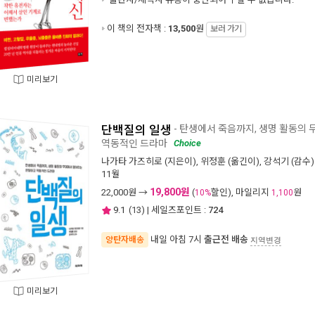
이 책의 전자책 :
13,500
원
보러 가기
미리보기
단백질의 일생
- 탄생에서 죽음까지, 생명 활동의
역동적인 드라마
Choice
나가타 가즈히로
(지은이),
위정훈
(옮긴이),
강석기
(감수)
11월
19,800원
22,000
원 →
(
할인), 마일리지
원
10%
1,100
9.1
(
13
) | 세일즈포인트 :
724
내일 아침 7시
출근전 배송
양탄자배송
지역변경
미리보기