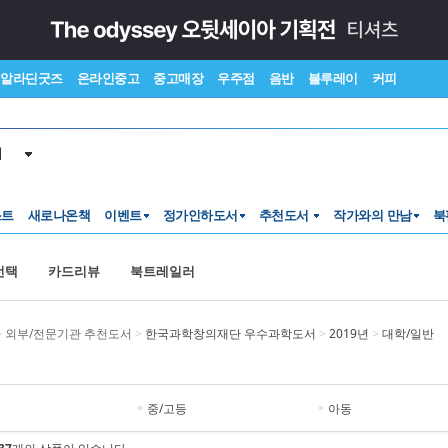
알라딘굿즈
온라인중고
중고매장
우주점
음반
블루레이
커피
서
스트
새로나온책
이벤트
정가인하도서
추천도서
작가와의 만남
북
선택
카드리뷰
북트레일러
>
외부/전문기관 추천도서
>
한국과학창의재단 우수과학도서
>
2019년
>
대학/일반
중/고등
아동