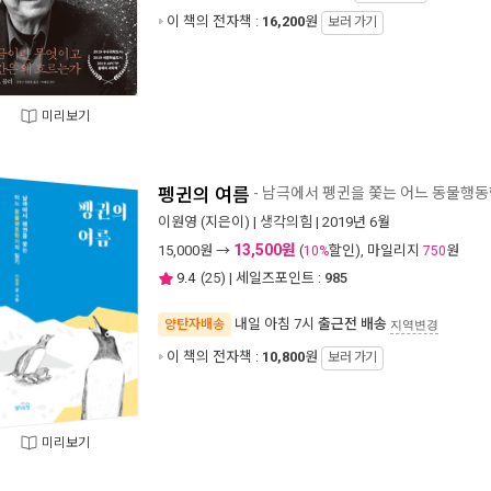
이 책의 전자책 :
16,200
원
보러 가기
미리보기
펭귄의 여름
- 남극에서 펭귄을 쫓는 어느 동물행
이원영
(지은이) |
생각의힘
| 2019년 6월
13,500원
15,000
원 →
(
할인), 마일리지
원
10%
750
9.4
(
25
) | 세일즈포인트 :
985
내일 아침 7시
출근전 배송
양탄자배송
지역변경
이 책의 전자책 :
10,800
원
보러 가기
미리보기