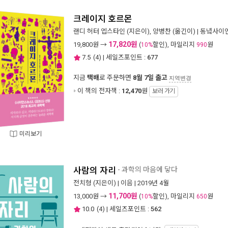
크레이지 호르몬
랜디 허터 엡스타인
(지은이),
양병찬
(옮긴이) |
동녘사이
17,820원
19,800
원 →
(
할인), 마일리지
원
10%
990
7.5
(
4
) | 세일즈포인트 :
677
지금
택배
로 주문하면
8월 7일 출고
지역변경
이 책의 전자책 :
12,470
원
보러 가기
미리보기
사람의 자리
- 과학의 마음에 닿다
전치형
(지은이) |
이음
| 2019년 4월
11,700원
13,000
원 →
(
할인), 마일리지
원
10%
650
10.0
(
4
) | 세일즈포인트 :
562