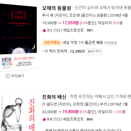
오해의 동물원
- 인간의 실수와 오해가 빚어낸 동
루시 쿡
(지은이),
조은영
(옮긴이) |
곰출판
| 2018년 9월
17,550원
19,500
원 →
(
할인), 마일리지
원
10%
970
9.3
(
12
) | 세일즈포인트 :
981
내일 아침 7시
출근전 배송
양탄자배송
지역변경
이 책의 전자책 :
12,290
원
보러 가기
미리보기
진화의 배신
- 착한 유전자는 어째서 살인 기계로 
리 골드먼
(지은이),
김희정
(옮긴이) |
부키
| 2019년 1월
19,800원
22,000
원 →
(
할인), 마일리지
원
10%
1,100
8.8
(
12
) | 세일즈포인트 :
866
출판사/제작사 유통이 중단되어 구할 수 없습니다.