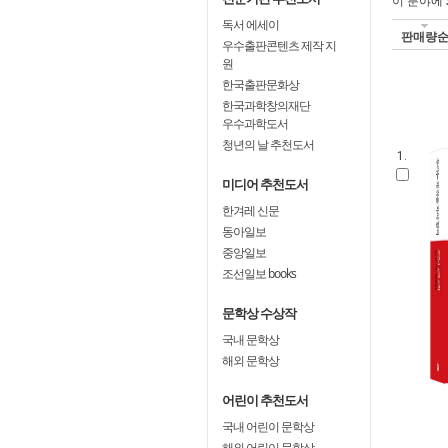
이 분야에
독서 에세이
판매량
우수출판콘텐츠 제작 지
원
한국출판문화상
한국과학창의재단
우수과학도서
청년의 날 추천도서
1.
미디어 추천도서
한겨레 신문
동아일보
중앙일보
조선일보 books
문학상 수상작
국내 문학상
해외 문학상
어린이 추천도서
국내 어린이 문학상
해외 어린이 문학상