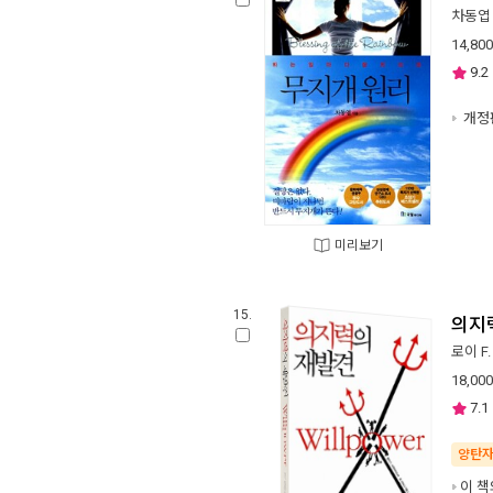
차동엽
14,800
9.2
개정
미리보기
15.
의지
로이 F
18,000
7.1
양탄
이 책