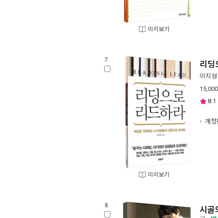
미리보기
7.
리딩
이지성
15,000
8.1
개정
미리보기
8.
시골