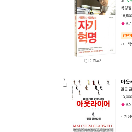
고
Ch
박경철
18,500
8.7
양탄
이 책
미리보기
9.
아웃
말콤 
13,000
8.5
개정