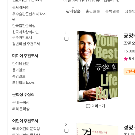
이 분야에
19
개의 상품이 있습니다.
독서 에세이
판매량순
출간일순
등록일순
상품
우수출판콘텐츠 제작 지
원
한국출판문화상
한국과학창의재단
1.
긍정
우수과학도서
조엘 
청년의 날 추천도서
16,000
미디어 추천도서
8.4
한겨레 신문
동아일보
양탄
중앙일보
조선일보 books
문학상 수상작
국내 문학상
미리보기
해외 문학상
어린이 추천도서
2.
경청
국내 어린이 문학상
해외 어린이 문학상