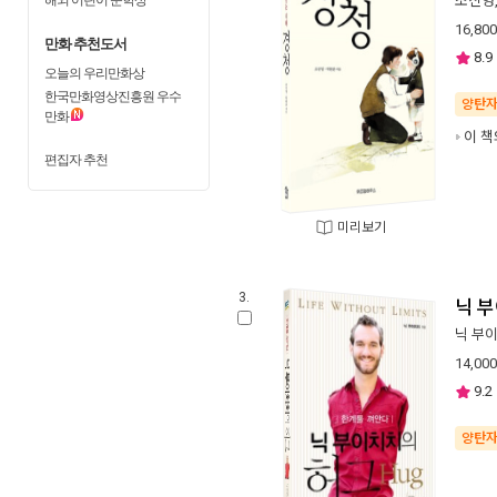
조신영
16,800
만화 추천도서
8.9
오늘의 우리만화상
한국만화영상진흥원 우수
양탄
만화
이 책
편집자 추천
미리보기
3.
닉 부
닉 부
14,000
9.2
양탄