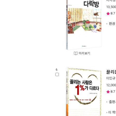
이지성
13,500
8.7
판권 
미리보기
6.
끌리
이민규
12,000
8.7
출판사
이 책