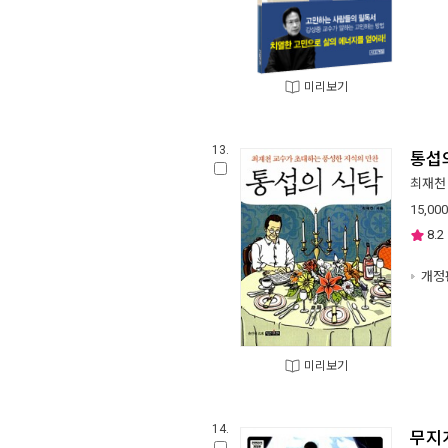
미리보기
13.
통섭
최재천
15,000
8.2
개정
미리보기
14.
무지