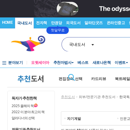
HOME
전자책
만권당
외국도서
알라딘굿즈
온라인중고
국내도서
첫달무료
국내도서
분야보기
오뒷세이아
추천마법사
베스트
새로나온책
이벤트
추천
도서
편집장의 선택
카드리뷰
북트레일
추천도서
>
외부/전문기관 추천도서
>
한국독
독자가 추천한책
2025
올해의 책
2022
이 분야 최고의 책
알라디너의 선택
자기계발
인문
전문기관 추천도서