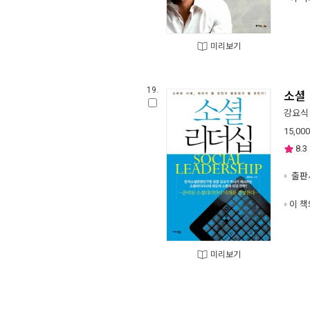
미리보기
19.
소셜
강요식
15,000
8.3
출판사
이 책
미리보기