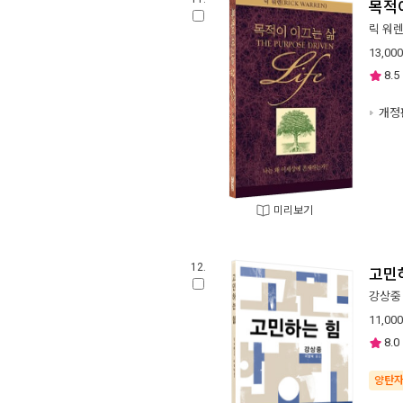
목적
릭 워
13,000
8.5
개정
미리보기
12.
고민
강상중
11,000
8.0
양탄