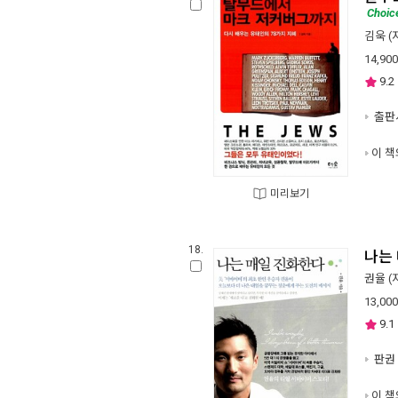
Choic
김욱
(
14,900
9.2
출판사
이 책
미리보기
18.
나는
권율
(
13,000
9.1
판권 
이 책의