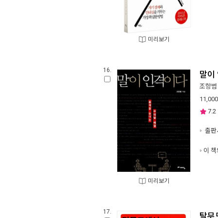
미리보기
16.
말이
조항범
11,000
7.2
출판사
이 책
미리보기
17.
탈무