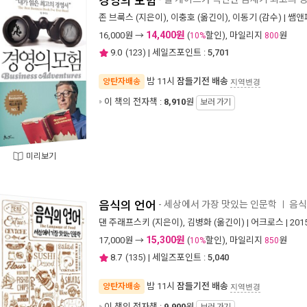
경영의 모험
존 브룩스
(지은이),
이충호
(옮긴이),
이동기
(감수) |
쌤앤
14,400원
16,000
원 →
(
할인), 마일리지
원
10%
800
9.0
(
123
) | 세일즈포인트 :
5,701
밤 11시
잠들기전 배송
양탄자배송
지역변경
이 책의 전자책 :
8,910
원
보러 가기
미리보기
음식의 언어
- 세상에서 가장 맛있는 인문학
음식
ㅣ
댄 주래프스키
(지은이),
김병화
(옮긴이) |
어크로스
| 20
15,300원
17,000
원 →
(
할인), 마일리지
원
10%
850
8.7
(
135
) | 세일즈포인트 :
5,040
밤 11시
잠들기전 배송
양탄자배송
지역변경
이 책의 전자책 :
9,900
원