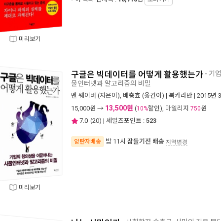
미리보기
구글은 빅데이터를 어떻게 활용했는가
- 기
물인터넷과 알고리즘의 비밀
벤 웨이버
(지은이),
배충효
(옮긴이) |
북카라반
| 2015년 
13,500원
15,000
원 →
(
할인), 마일리지
원
10%
750
7.0
(
20
) | 세일즈포인트 :
523
밤 11시
잠들기전 배송
양탄자배송
지역변경
미리보기