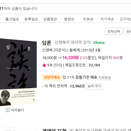
11
개의 상품이 있습니다.
순
출간일순
등록일순
상품명순
평점순
리뷰순
저가격순
고가격
전체선택
장
담론
- 신영복의 마지막 강의
Choice
신영복
(지은이) |
돌베개
| 2015년 4월
16,200원
18,000
원 →
(
할인), 마일리지
원
10%
900
9.8
(
515
) | 세일즈포인트 :
32,184
밤 11시
잠들기전 배송
양탄자배송
지역변경
이 책의 전자책 :
12,960
원
보러 가기
미리보기
- 빌 게이츠가 극찬한 금세기 최고의 