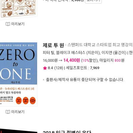
보러 가기
미리보기
제로 투 원
- 스탠퍼드 대학교 스타트업 최고 명강의
피터 틸
,
블레이크 매스터스
(지은이),
이지연
(옮긴이) |
한
14,400원
16,000
원 →
(
할인), 마일리지
원
10%
800
8.4
(
128
) | 세일즈포인트 :
7,969
출판사/제작사 유통이 중단되어 구할 수 없습니다.
미리보기
2018 인구 절벽이 온다