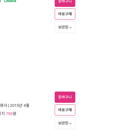
다
Choice
장바구니
바로구매
보관함
장바구니
영사
| 2015년 4월
바로구매
리지
원
750
보관함