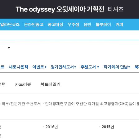
알라딘굿즈
온라인중고
중고매장
우주점
음반
블루레이
커피
서
스트
새로나온책
이벤트
정가인하도서
추천도서
작가와의 만남
북
선택
카드리뷰
북트레일러
>
외부/전문기관 추천도서
>
현대경제연구원이 추천한 휴가철 최고경영자(CEO)들이 
년
2016년
2015년
년