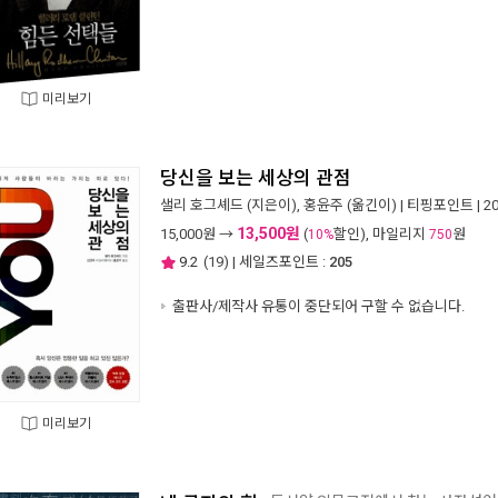
미리보기
당신을 보는 세상의 관점
샐리 호그셰드
(지은이),
홍윤주
(옮긴이) |
티핑포인트
| 2
13,500원
15,000
원 →
(
할인), 마일리지
원
10%
750
9.2
(
19
) | 세일즈포인트 :
205
출판사/제작사 유통이 중단되어 구할 수 없습니다.
미리보기