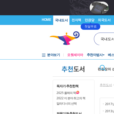
HOME
전자책
만권당
외국도서
국내도서
첫달무료
국내도
분야보기
오뒷세이아
추천마법사
베
추천
도서
편집장의 
추천도서
독자가 추천한책
2025
올해의 책
2022
이 분야 최고의 책
알라디너의 선택
2017
2013
전문기관 추천도서