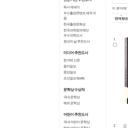
독서 에세이
이 분야에
우수출판콘텐츠 제작 지
원
판매량
한국출판문화상
한국과학창의재단
우수과학도서
1.
청년의 날 추천도서
미디어 추천도서
한겨레 신문
동아일보
중앙일보
조선일보 books
문학상 수상작
국내 문학상
해외 문학상
어린이 추천도서
국내 어린이 문학상
2.
해외 어린이 문학상