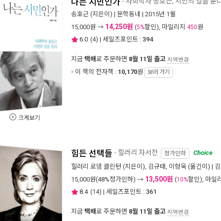
나는 시민인가
- 사회학자 송호근, 시민의 길을 묻
송호근
(지은이) |
문학동네
| 2015년 1월
14,250원
15,000
원 →
(
할인), 마일리지
원
5%
450
6.0
(
4
) | 세일즈포인트 :
394
지금
택배
로 주문하면
8월 11일 출고
지역변경
이 책의 전자책 :
10,170
원
보러 가기
크게보기
힘든 선택들
- 힐러리 자서전
Choice
정가인하
힐러리 로댐 클린턴
(지은이),
김규태
,
이형욱
(옮긴이) |
김
13,500원
15,000
원(48%정가인하) →
(
할인), 마일
10%
8.4
(
14
) | 세일즈포인트 :
361
지금
택배
로 주문하면
8월 11일 출고
지역변경