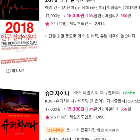
해리 덴트
(지은이),
권성희
(옮긴이) |
청림출판
| 2015년 
15,300원
17,000
원 →
(
할인), 마일리지
원
10%
850
9.2
(
128
) | 세일즈포인트 :
2,914
판권 소멸 등으로 더 이상 제작, 유통 계획이 없습니다.
미리보기
슈퍼차이나
- KBS 특별기획 다큐멘터리
Choice
KBS <슈퍼차이나> 제작팀
(지은이) |
가나출판사
| 2015
15,300원
17,000
원 →
(
할인), 마일리지
원
10%
850
9.5
(
160
) | 세일즈포인트 :
1,950
밤 11시
잠들기전 배송
양탄자배송
지역변경
이 책의 전자책 :
10,710
원
보러 가기