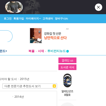
로그인
회원가입
마이페이지
고객센터
장바구니
(0)
펀드
북플
서재
투비컨티뉴드
창작플랫폼
알라딘 us
투비컨티뉴드
도서관 사서
읽어야 할 도서
>
2015년
다른 전문기관 추천도서 보기
2014년