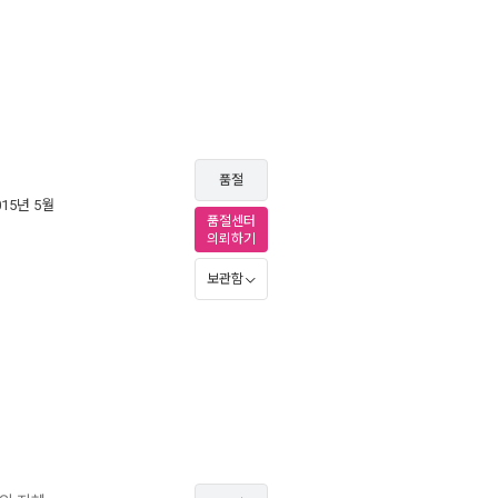
품절
015년 5월
품절센터
의뢰하기
보관함