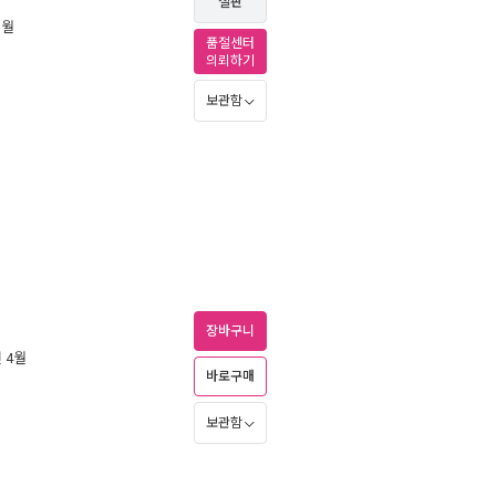
절판
1월
품절센터
의뢰하기
보관함
장바구니
년 4월
바로구매
보관함