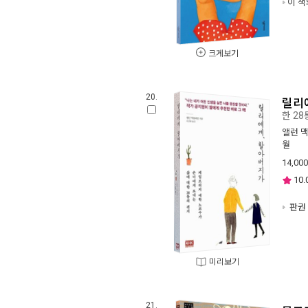
이 책
크게보기
20.
릴리
한 2
앨런 
월
14,000
10.
판권 
미리보기
21.