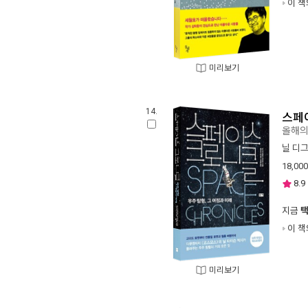
이 책
미리보기
14.
스페
올해의
닐 디
18,000
8.9
지금
이 책
미리보기