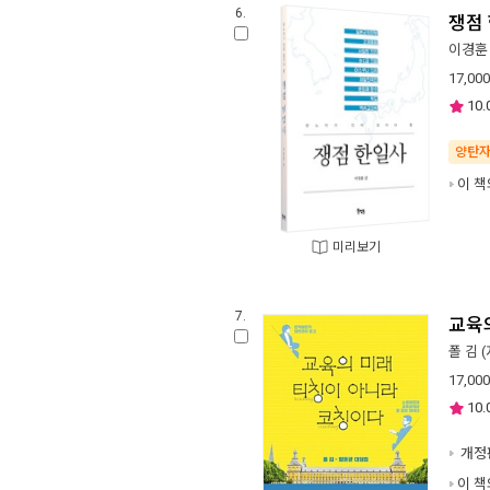
6.
쟁점
이경훈
17,000
10.
양탄
이 책
미리보기
7.
교육
폴 김
(
17,000
10.
개정
이 책