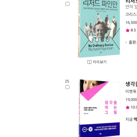
리처
만의 
크리스
16,500
8.5
출판사
미리보기
25.
생각
이명옥
19,000
10.
지금