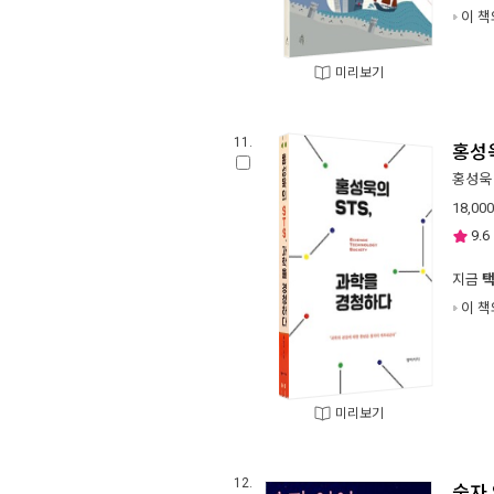
이 책
미리보기
11.
홍성욱
홍성욱
18,000
9.6
지금
이 책
미리보기
12.
숫자