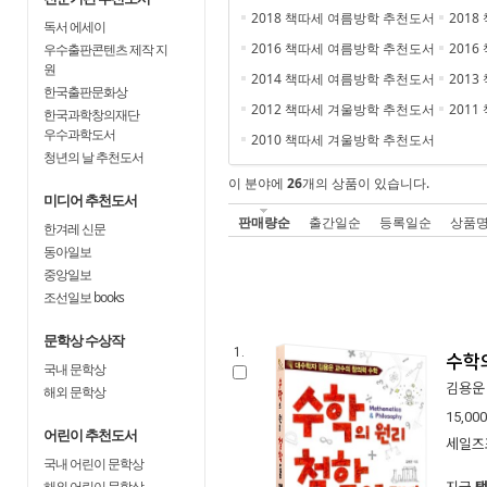
2018 책따세 여름방학 추천도서
201
독서 에세이
2016 책따세 여름방학 추천도서
201
우수출판콘텐츠 제작 지
원
2014 책따세 여름방학 추천도서
201
한국출판문화상
2012 책따세 겨울방학 추천도서
201
한국과학창의재단
우수과학도서
2010 책따세 겨울방학 추천도서
청년의 날 추천도서
이 분야에
26
개의 상품이 있습니다.
미디어 추천도서
판매량순
출간일순
등록일순
상품
한겨레 신문
동아일보
중앙일보
조선일보 books
문학상 수상작
1.
수학
국내 문학상
김용운
해외 문학상
15,000
어린이 추천도서
세일즈
국내 어린이 문학상
해외 어린이 문학상