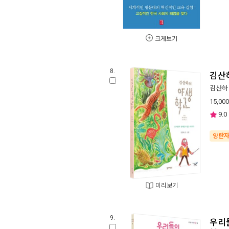
크게보기
8.
김산
김산하
15,000
9.0
양탄
미리보기
9.
우리