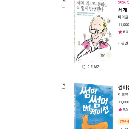
18.
2026
세계
마이클
11,000
8.0
판권 
미리보기
19.
썸머
이희영
11,000
9.5
양탄