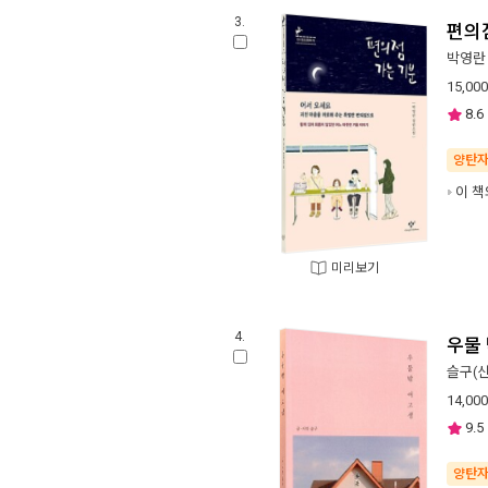
3.
편의
박영란
15,000
8.6
양탄
이 책
미리보기
4.
우물
슬구(
14,000
9.5
양탄