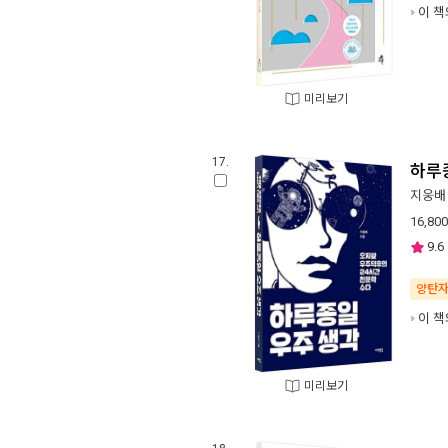
이 책
미리보기
17.
하루
지웅배
16,800
9.6
양탄
이 책
미리보기