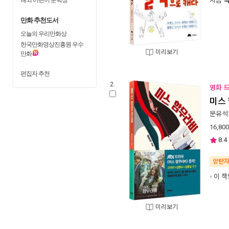
지금
만화 추천도서
오늘의 우리만화상
한국만화영상진흥원 우수
미리보기
만화
편집자 추천
2.
영화·드
미스
문유석
16,800
8.4
양탄
이 책
미리보기