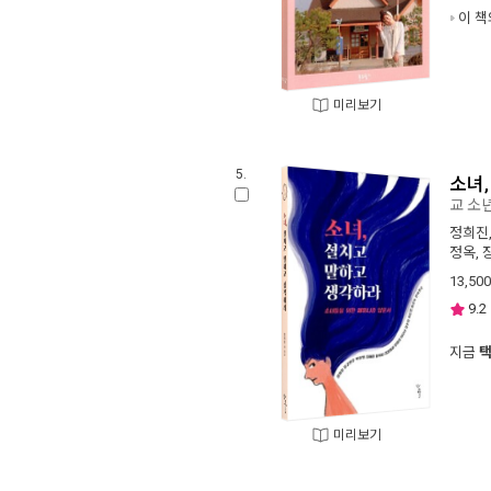
이 책
미리보기
5.
소녀
교 소
정희진
정옥
,
13,500
9.2
지금
미리보기