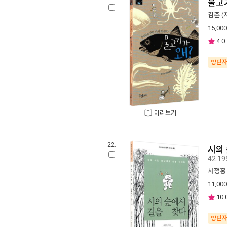
물고
김준
(
15,000
4.0
양탄
미리보기
22.
시의
42.19
서정홍
11,000
10.
양탄