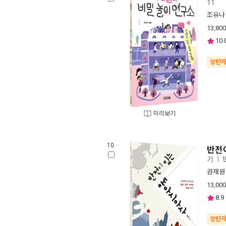
11
조유나
13,800
10.
양탄
미리보기
10.
반전
기
ㅣ
권재원
13,000
8.9
양탄