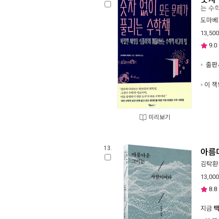
는 수
도마베
13,500
9.0
출판사
이 책
미리보기
13.
아름
김탁환
13,000
8.8
지금