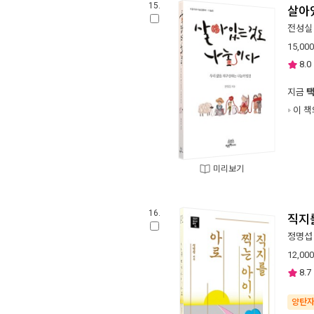
15.
살아
전성실
15,000
8.0
지금
이 책
미리보기
16.
직지를
정명섭
12,000
8.7
양탄