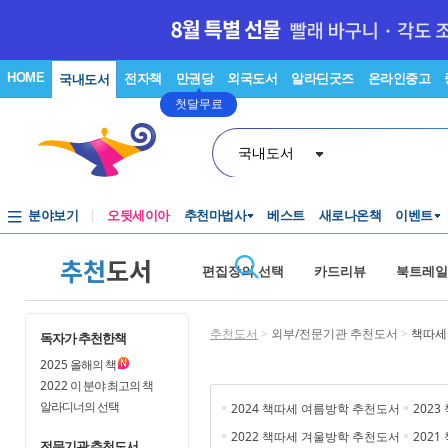
HOME
전자책
만권당
외국도서
알라딘굿즈
온라인중고
국내도서
첫달무료
국내도서
분야보기
오뒷세이아
추천마법사
베스트
새로나온책
이벤트
추천
도서
편집장의 선택
카드리뷰
북트레일
추천도서
>
외부/전문기관 추천도서
>
책따세
독자가 추천한책
2025
올해의 책
2022
이 분야 최고의 책
알라디너의 선택
2024 책따세 여름방학 추천도서
202
2022 책따세 겨울방학 추천도서
202
전문기관 추천도서