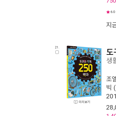
75
6.0
지
21.
도
생활
조엘
빅
(
20
미리보기
28,