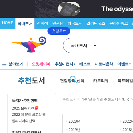
HOME
전자책
만권당
외국도서
알라딘굿즈
온라인중고
국내도서
첫달무료
국내도서
분야보기
오뒷세이아
추천마법사
베스트
새로나온책
이벤트
추천
도서
편집장의 선택
카드리뷰
북트레일
추천도서
>
외부/전문기관 추천도서
>
한국과
독자가 추천한책
2025
올해의 책
2022
이 분야 최고의 책
알라디너의 선택
2023년
2022
2019년
2018
전문기관 추천도서