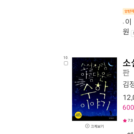
양탄
이 
원
10.
소
판
김
12,
60
7.3
크게보기