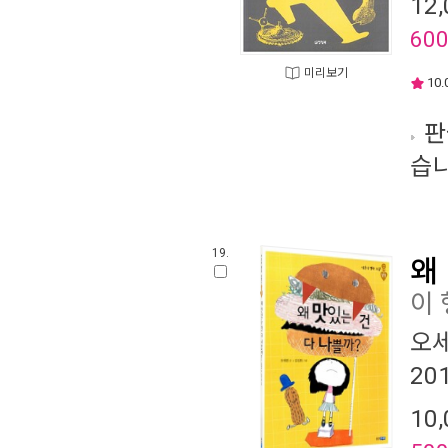
12,
60
미리보기
10.
판
습니
19.
왜
이 
오
20
10,