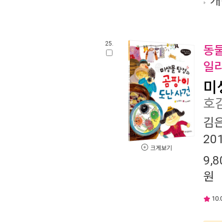
개
25.
동물
일리
미
호감
김
20
크게보기
9,8
원
10.