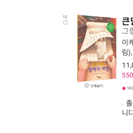
12.
큰
그
이
림)
11,
55
크게보기
10.
출
니다