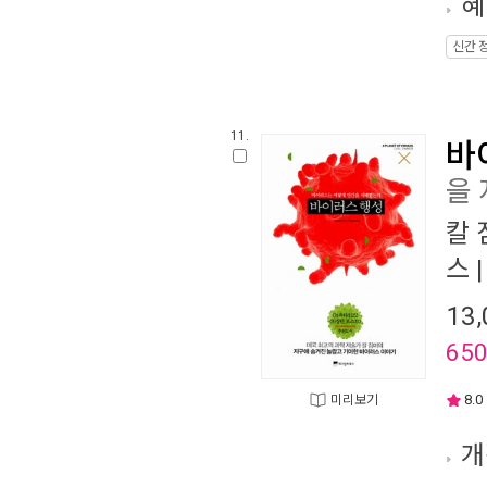
혜
신간 
11.
바
을
칼 
스
|
13,
65
8.0
미리보기
개