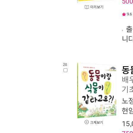
50
미리보기
9.6
출
니다
20.
동
배
기
노
현
15,
크게보기