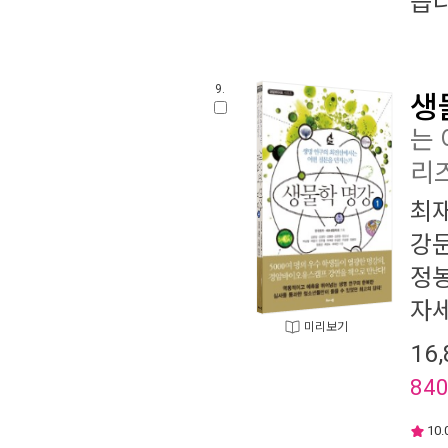
습니
9.
생
는
리
최
강
정
자
미리보기
16,
84
10.