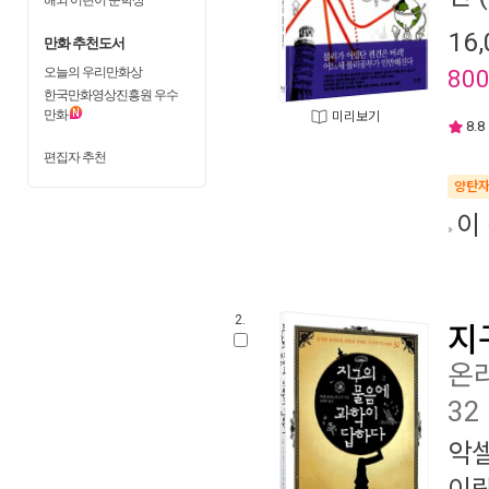
16,
만화 추천도서
오늘의 우리만화상
80
한국만화영상진흥원 우수
만화
미리보기
8.8
편집자 추천
양탄
이
2.
지
온
32
악