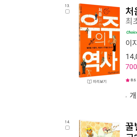
13.
처
최
Choic
이
14,
70
8.6
미리보기
개
14.
꿀
고