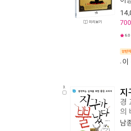
이
14,
70
미리보기
6.0
양탄
이
3.
지
경
의 
남