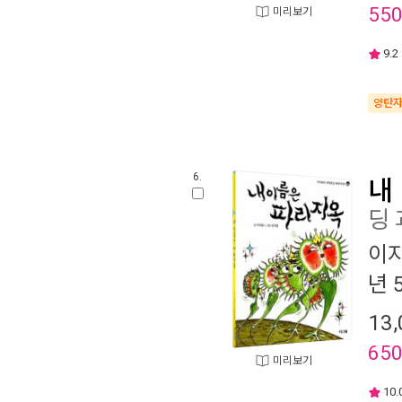
55
미리보기
9.2
양탄
6.
내
딩
이
년 
13,
65
미리보기
10.