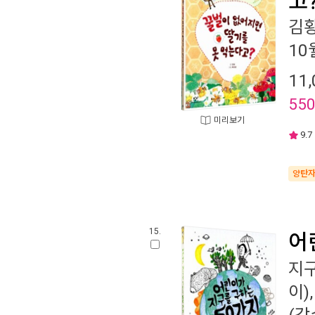
김
10
11,
55
미리보기
9.7
양탄
15.
어
지구
이)