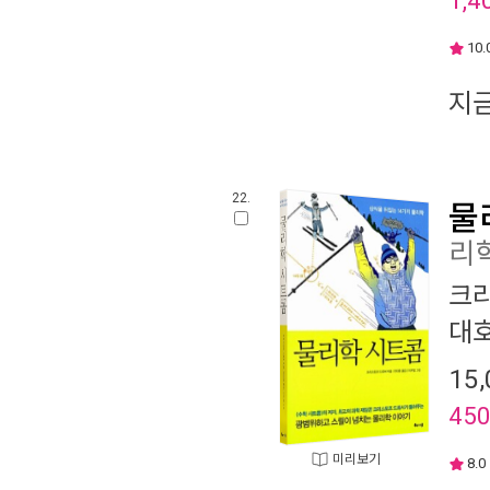
1,4
10.
지
22.
물
리
크
대
15,
45
미리보기
8.0