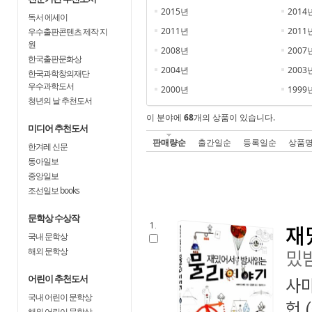
2015년
2014
독서 에세이
2011년
2011
우수출판콘텐츠 제작 지
원
2008년
2007
한국출판문화상
2004년
2003
한국과학창의재단
우수과학도서
2000년
1999
청년의 날 추천도서
이 분야에
68
개의 상품이 있습니다.
미디어 추천도서
판매량순
출간일순
등록일순
상품
한겨레 신문
동아일보
중앙일보
조선일보 books
문학상 수상작
1.
재
국내 문학상
해외 문학상
밌
어린이 추천도서
사
국내 어린이 문학상
헌
(
해외 어린이 문학상