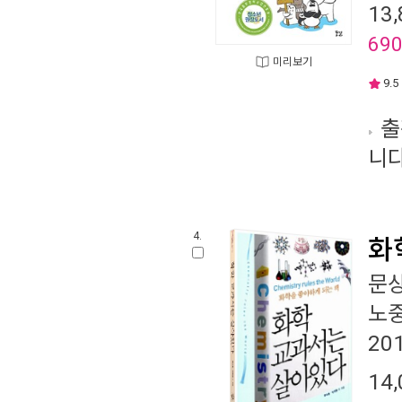
13,
69
미리보기
9.5
출
니다
4.
화
문
노
20
14,