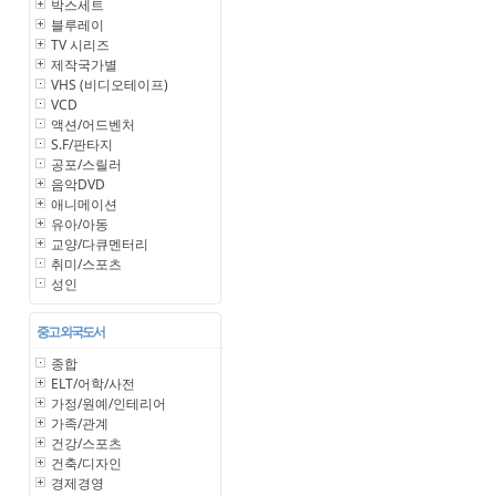
박스세트
블루레이
TV 시리즈
제작국가별
VHS (비디오테이프)
VCD
액션/어드벤처
S.F/판타지
공포/스릴러
음악DVD
애니메이션
유아/아동
교양/다큐멘터리
취미/스포츠
성인
중고 외국도서
종합
ELT/어학/사전
가정/원예/인테리어
가족/관계
건강/스포츠
건축/디자인
경제경영