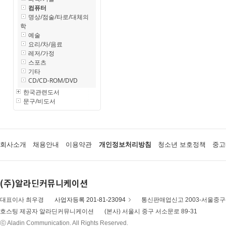
컴퓨터
명상/점술/타로/대체의
학
예술
요리/차/음료
레저/가정
스포츠
기타
CD/CD-ROM/DVD
한국관련도서
문구/비도서
회사소개
채용안내
이용약관
개인정보처리방침
청소년 보호정책
중고
(주)알라딘커뮤니케이션
대표이사 최우경
사업자등록 201-81-23094
통신판매업신고 2003-서울중구-
호스팅 제공자 알라딘커뮤니케이션
(본사) 서울시 중구 서소문로 89-31
ⓒ Aladin Communication. All Rights Reserved.