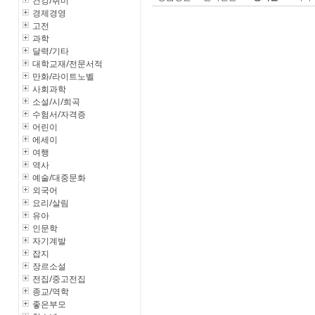
건강/취미
경제경영
고전
과학
달력/기타
대학교재/전문서적
만화/라이트노벨
사회과학
소설/시/희곡
수험서/자격증
어린이
에세이
여행
역사
예술/대중문화
외국어
요리/살림
유아
인문학
자기계발
잡지
장르소설
전집/중고전집
종교/역학
좋은부모