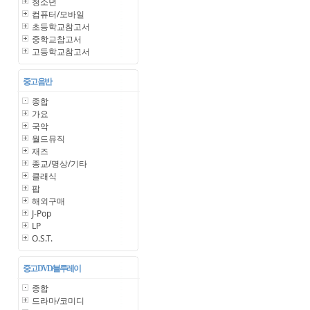
청소년
컴퓨터/모바일
초등학교참고서
중학교참고서
고등학교참고서
중고 음반
종합
가요
국악
월드뮤직
재즈
종교/명상/기타
클래식
팝
해외구매
J-Pop
LP
O.S.T.
중고 DVD/블루레이
종합
드라마/코미디