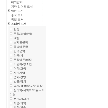
해외잡지
기타 언어권 도서
일본 도서
중국 도서
독일 도서
스페인 도서
건강
문학/소설/만화
여행
스페인문학
중남미문학
번역문학
희곡/시
문학이론/비평
어린이/청소년
어학/교육
자기계발
경제/경영
법률/정치
역사/철학/종교/인류학
심리학/사회학/커뮤니케
이션
전기/자서전
자연/의학
과학/기술