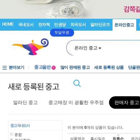
HOME
국내도서
전자책
만권당
외국도서
알라딘굿즈
온라인중고
첫달무료
온라인 중고
분야보기
중고음반
많이 판매된 중고
새로 등록된 상품
단골판
N
1천원부터
새로 등록된 중고
중고음반
알라딘 중고
중고매장 이 광활한 우주점
판매자 중고
중고 국내도서
이 분야에
0
개의 상품이 있습니다.
종합
상품명순
출시일순
등록순
저가