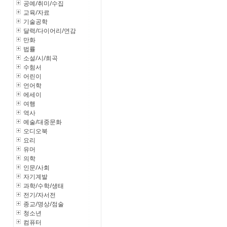
공예/취미/수집
교육/자료
기술공학
달력/다이어리/연감
만화
법률
소설/시/희곡
수험서
어린이
언어학
에세이
여행
역사
예술/대중문화
오디오북
요리
유머
의학
인문/사회
자기계발
과학/수학/생태
전기/자서전
종교/명상/점술
청소년
컴퓨터