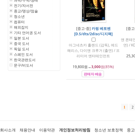
과학/수학/생태
전기/자서전
종교/명상/점술
청소년
컴퓨터
해외잡지
[중고-중]
카핑 베토벤
[중고
기타 언어권 도서
[D.S/dts/2disc/디지팩]
일본 도서
앤 폰테인
중국 도서
아그네츠카 홀랜드 (감독), 에드
연) /
독일 도서
해리스, 다이앤 크루거 (출연) / 프
스페인 도서
리미어 엔터테인먼트
25,3
한국관련도서
문구/비도서
19,800
원→
3,000
원(85%)
판매자 배송
1
2
회사소개
채용안내
이용약관
개인정보처리방침
청소년 보호정책
중고