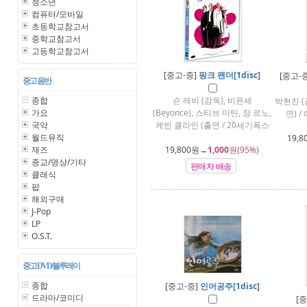
청소년
컴퓨터/모바일
초등학교참고서
중학교참고서
고등학교참고서
[중고-중]
핑크 팬더[1disc]
[중고-
중고 음반
종합
숀 레비 (감독), 비욘세
박현진 (
가요
(Beyonce), 스티브 마틴, 장 르노,
연) 
국악
케빈 클라인 (출연 / 20세기폭스
월드뮤직
19,8
재즈
19,800
원→
1,000
원(95%)
종교/명상/기타
판매자 배송
클래식
팝
해외구매
J-Pop
LP
O.S.T.
중고 DVD/블루레이
종합
[중고-중]
인어공주[1disc]
드라마/코미디
[