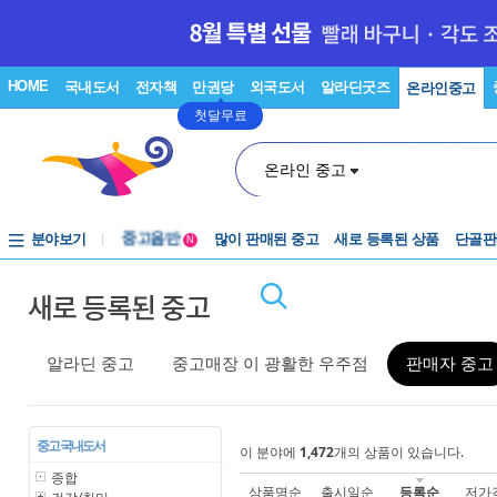
HOME
국내도서
전자책
만권당
외국도서
알라딘굿즈
온라인중고
첫달무료
온라인 중고
중고음반
분야보기
많이 판매된 중고
새로 등록된 상품
단골판
N
1천원부터
중고음반
새로 등록된 중고
알라딘 중고
중고매장 이 광활한 우주점
판매자 중고
중고 국내도서
이 분야에
1,472
개의 상품이 있습니다.
종합
상품명순
출시일순
등록순
저가