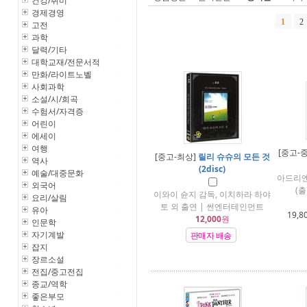
건강/취미
경제경영
1
2
고전
과학
달력/기타
대학교재/전문서적
만화/라이트노벨
사회과학
소설/시/희곡
수험서/자격증
어린이
에세이
여행
[중고-
[중고-최상]
릴리 슈슈의 모든 것
역사
(2disc)
예술/대중문화
아드리엔
외국어
(
이와이 슌지 감독, 이치하라 하야
요리/살림
토 외 출연 | 썬엔터테인먼트
유아
19,8
12,000
원
인문학
자기계발
판매자 배송
잡지
장르소설
전집/중고전집
종교/역학
좋은부모