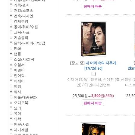
가족/관계
판매자 배송
건강/스포츠
건축/디자인
경제경영
공예/취미/수집
교육/자료
기술공학
달력/다이어리/연감
만화
법률
소설/시/희곡
[중고-중]
내 머리속의 지우개
수험서
[T.V/2disc]
2km
어린이
언어학
이재한 (감독), 정우성, 손예진 (출
신정원 (
에세이
연) / CJ 엔터테인먼트
티스트
여행
역사
25,300
원→
3,500
원(86%)
25,3
예술/대중문화
오디오북
판매자 배송
요리
유머
의학
인문/사회
자기계발