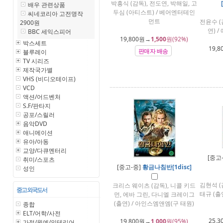
박흥식 (감독), 전도연, 박해일, 고
배우 관련상품
두심 (아티스트) / 베어엔터테인
씨네코리아 고전명작
먼트
전윤수 (
2900원
연) 
BBC 세익스피어
19,800
원→
1,500
원(92%)
박스세트
19,8
판매자 배송
블루레이
TV 시리즈
제작국가별
VHS (비디오테이프)
VCD
액션/어드벤처
S.F/판타지
공포/스릴러
음악DVD
애니메이션
유아/아동
교양/다큐멘터리
[중고
취미/스포츠
[중고-중]
황금나침반[1disc]
성인
김현석 (
크리스 웨이츠 (감독), 니콜 키드
중고 외국도서
태규 (출
먼, 에바 그린, 다니엘 크레이그
(출연) / 아인스엠앤엠(구 태원)
종합
ELT/어학/사전
25,3
19,800
원→
1,000
원(95%)
가정/원예/인테리어