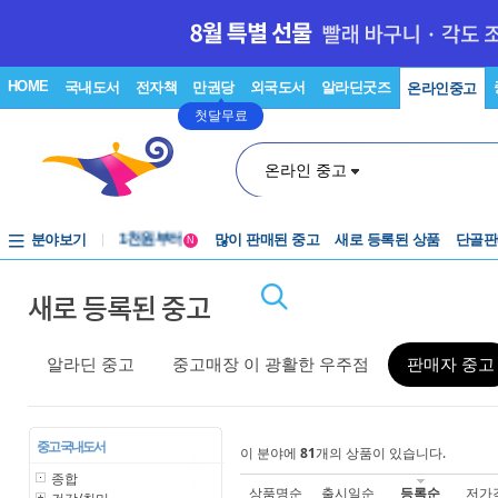
HOME
국내도서
전자책
만권당
외국도서
알라딘굿즈
온라인중고
첫달무료
온라인 중고
중고음반
분야보기
1천원부터
많이 판매된 중고
새로 등록된 상품
단골판
N
중고음반
새로 등록된 중고
알라딘 중고
중고매장 이 광활한 우주점
판매자 중고
중고 국내도서
이 분야에
81
개의 상품이 있습니다.
종합
상품명순
출시일순
등록순
저가