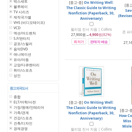
박스세트
[중고-중]
On Writing Well:
[중
블루레이
The Classic Guide to Writing
Sav
TV 시리즈
Nonfiction (Paperback, 30,
(Revise
제작국가별
Anniversary)
VHS (비디오테이프)
VCD
윌리엄 진서 지음 | Collins
존 파이
액션/어드벤처
27,900
원→
4,900
원(82%)
S.F/판타지
최저가
판매자 배송
27,1
공포/스릴러
음악DVD
애니메이션
유아/아동
교양/다큐멘터리
취미/스포츠
성인
중고 외국도서
종합
ELT/어학/사전
[중고-중]
On Writing Well:
가정/원예/인테리어
The Classic Guide to Writing
[중고-
가족/관계
Nonfiction (Paperback, 30,
How Co
건강/스포츠
Anniversary)
Miss
건축/디자인
Misle
경제경영
윌리엄 진서 지음 | Collins