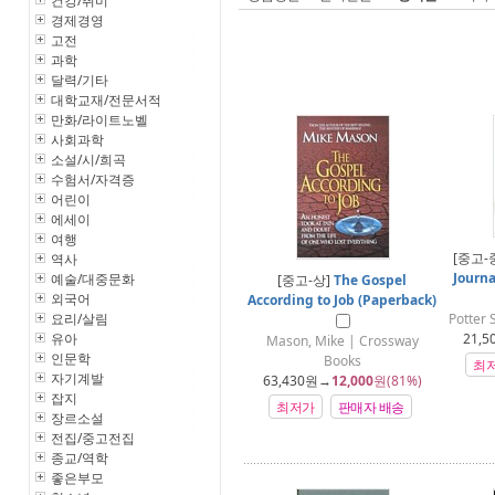
건강/취미
경제경영
고전
과학
달력/기타
대학교재/전문서적
만화/라이트노벨
사회과학
소설/시/희곡
수험서/자격증
어린이
에세이
여행
[중고-
역사
Journ
예술/대중문화
[중고-상]
The Gospel
외국어
According to Job (Paperback)
요리/살림
Potter 
유아
21,5
Mason, Mike | Crossway
인문학
Books
최
자기계발
63,430
원→
12,000
원(81%)
잡지
최저가
판매자 배송
장르소설
전집/중고전집
종교/역학
좋은부모