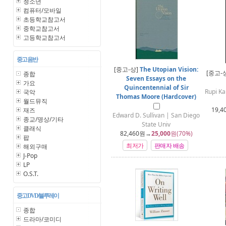
청소년
컴퓨터/모바일
초등학교참고서
중학교참고서
고등학교참고서
중고 음반
[중고-상]
The Utopian Vision:
[중고-
종합
Seven Essays on the
가요
Quincentennial of Sir
Rupi K
국악
Thomas Moore (Hardcover)
월드뮤직
19,4
재즈
Edward D. Sullivan | San Diego
종교/명상/기타
State Univ
클래식
82,460
원→
25,000
원(70%)
팝
최저가
판매자 배송
해외구매
J-Pop
LP
O.S.T.
중고 DVD/블루레이
종합
드라마/코미디