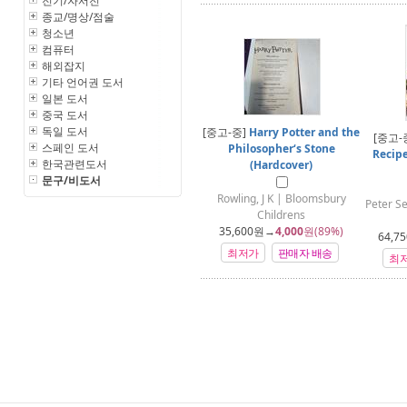
전기/자서전
종교/명상/점술
청소년
컴퓨터
해외잡지
기타 언어권 도서
일본 도서
중국 도서
독일 도서
[중고-중]
Harry Potter and the
[중고-
스페인 도서
Philosopher‘s Stone
Recip
한국관련도서
(Hardcover)
문구/비도서
Rowling, J K | Bloomsbury
Peter S
Childrens
35,600
원→
4,000
원(89%)
64,75
최저가
판매자 배송
최