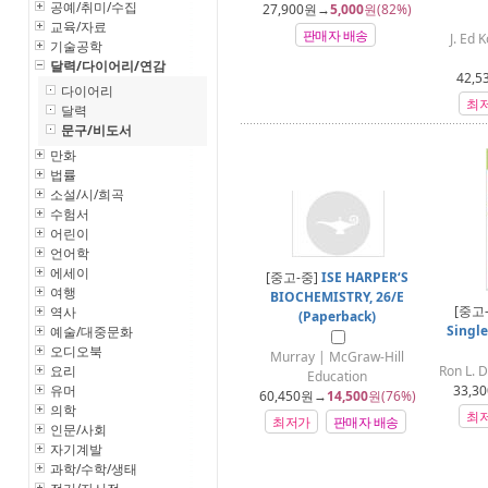
공예/취미/수집
27,900
원→
5,000
원(82%)
교육/자료
판매자 배송
J. Ed 
기술공학
달력/다이어리/연감
42,5
다이어리
최
달력
문구/비도서
만화
법률
소설/시/희곡
수험서
어린이
언어학
에세이
[중고-중]
ISE HARPER‘S
여행
BIOCHEMISTRY, 26/E
[중고
역사
(Paperback)
Single
예술/대중문화
오디오북
Murray | McGraw-Hill
요리
Ron L. 
Education
유머
33,30
60,450
원→
14,500
원(76%)
의학
최
최저가
판매자 배송
인문/사회
자기계발
과학/수학/생태