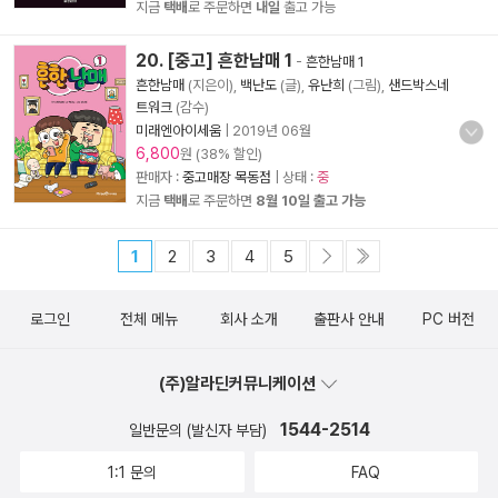
지금
택배
로 주문하면
내일
출고 가능
20. [중고] 흔한남매 1
-
흔한남매 1
흔한남매
(지은이),
백난도
(글),
유난희
(그림),
샌드박스네
트워크
(감수)
미래엔아이세움
|
2019년 06월
6,800
원 (38% 할인)
판매자 :
중고매장 목동점
| 상태 :
중
지금
택배
로 주문하면
8월 10일 출고 가능
1
2
3
4
5
로그인
전체 메뉴
회사 소개
출판사 안내
PC 버전
(주)알라딘커뮤니케이션
1544-2514
일반문의 (발신자 부담)
1:1 문의
FAQ