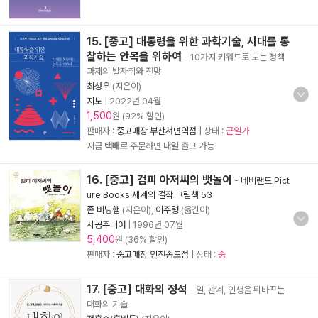
15. [중고] 대통령을 위한 과학기술, 시대를 통
찰하는 안목을 위하여
- 10가지 키워드로 보는 정책
과제의 발자취와 전망
최성우
(지은이)
지노
|
2022년 04월
1,500
원 (92% 할인)
판매자 :
중고매장 부산서면역점
| 상태 :
균일가
지금
택배
로 주문하면
내일
출고 가능
16. [중고] 검피 아저씨의 뱃놀이
-
네버랜드 Pict
ure Books 세계의 걸작 그림책 53
존 버닝햄
(지은이),
이주령
(옮긴이)
시공주니어
|
1996년 07월
5,400
원 (36% 할인)
판매자 :
중고매장 인천송도점
| 상태 :
중
17. [중고] 대화의 정석
- 일, 관계, 인생을 뒤바꾸는
대화의 기술