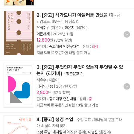
2. [중고] 석가모니가 아들러를 만났을 때
- 금
강경으로 배우는 마음 청소법
우뤄취안
(지은이),
하은지
(옮긴이)
이든서재
|
2025년 11월
12,800
원 (32% 할인)
판매자 :
중고매장 인천구월점
| 상태 :
최상
지금
택배
로 주문하면
내일
출고 가능
3. [중고] 무엇인지 무엇이었는지 무엇일 수 있
는지 (리커버)
-
청춘문고 2
최유수
(지은이)
디자인이음
|
2017년 07월
3,800
원 (37% 할인)
판매자 :
중고매장 연신내점
| 상태 :
중
지금
택배
로 주문하면
8월 10일 출고 가능
4. [중고] 성경 수업
- 수업 목표 : 하나님의 구원 드라
마 속 삶의 자리 찾기
스캇 듀발
,
대니얼 헤이즈
(지은이),
이승진
(옮긴이)