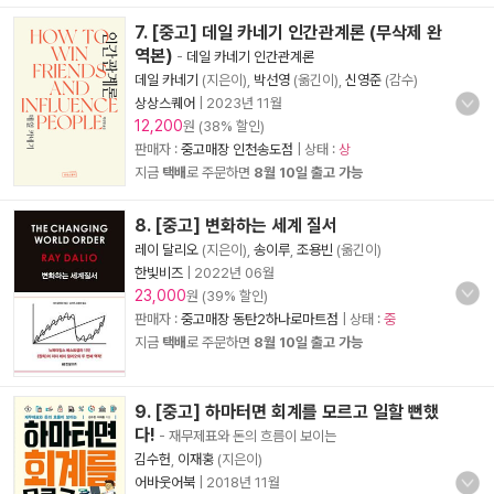
7. [중고] 데일 카네기 인간관계론 (무삭제 완
역본)
-
데일 카네기 인간관계론
데일 카네기
(지은이),
박선영
(옮긴이),
신영준
(감수)
상상스퀘어
|
2023년 11월
12,200
원 (38% 할인)
판매자 :
중고매장 인천송도점
| 상태 :
상
지금
택배
로 주문하면
8월 10일 출고 가능
8. [중고] 변화하는 세계 질서
레이 달리오
(지은이),
송이루
,
조용빈
(옮긴이)
한빛비즈
|
2022년 06월
23,000
원 (39% 할인)
판매자 :
중고매장 동탄2하나로마트점
| 상태 :
중
지금
택배
로 주문하면
8월 10일 출고 가능
9. [중고] 하마터면 회계를 모르고 일할 뻔했
다!
- 재무제표와 돈의 흐름이 보이는
김수헌
,
이재홍
(지은이)
어바웃어북
|
2018년 11월