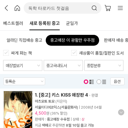
베스트셀러
새로 등록된 중고
균일가
알라딘 직접배송 중고
중고매장 이 광활한 우주점
판매자 배송 
싸게 파는 책
새상품이 품절/절판인 도서
옵션
표지 보기
표지 안보기
1. [중고] 키스 KISS 애장판 4
- 완결
마츠모토 토모
(지은이)
서울미디어코믹스(서울문화사)
|
2008년 04월
4,500
원 (36% 할인)
판매자 :
중고매장 수유점
| 상태 :
상
지금
택배
로 주문하면
8월 10일 출고 가능