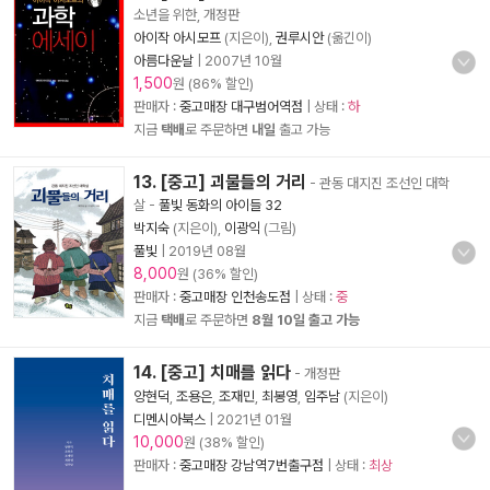
소년을 위한, 개정판
아이작 아시모프
(지은이),
권루시안
(옮긴이)
아름다운날
|
2007년 10월
1,500
원 (86% 할인)
판매자 :
중고매장 대구범어역점
| 상태 :
하
지금
택배
로 주문하면
내일
출고 가능
13. [중고] 괴물들의 거리
- 관동 대지진 조선인 대학
살
-
풀빛 동화의 아이들 32
박지숙
(지은이),
이광익
(그림)
풀빛
|
2019년 08월
8,000
원 (36% 할인)
판매자 :
중고매장 인천송도점
| 상태 :
중
지금
택배
로 주문하면
8월 10일 출고 가능
14. [중고] 치매를 읽다
- 개정판
양현덕
,
조용은
,
조재민
,
최봉영
,
임주남
(지은이)
디멘시아북스
|
2021년 01월
10,000
원 (38% 할인)
판매자 :
중고매장 강남역7번출구점
| 상태 :
최상