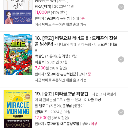
정흥수(흥버튼)
(지은이)
FIKA(피카)
|
2023년 11월
11,000
원 (41% 할인)
판매자 :
중고매장 동탄점
| 상태 :
중
지금
택배
로 주문하면
내일
출고 가능
18. [중고] 비밀요원 레너드 8 : 드래곤의 진실
을 밝혀라!
- 레너드와 함께 읽기 독립
-
비밀요원 레너드
8
박설연
(지은이),
김덕영
(그림)
아울북
|
2021년 07월
7,400
원 (38% 할인)
판매자 :
중고매장 분당서현점
| 상태 :
중
지금
택배
로 주문하면
내일
출고 가능
19. [중고] 미라클모닝 확장판
- 더 쉽고 더 확실하
게 더 원하는 삶으로 바꿀 수 있다
-
미라클 모닝
할 엘로드
(지은이),
윤영삼
(옮긴이)
한빛비즈
|
2024년 01월
12,500
원 (36% 할인)
판매자 :
중고매장 대구동성로점
| 상태 :
최상