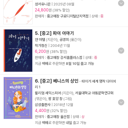
성서유니온
|
2025년 08월
24,800
원 (38% 할인)
판매자 :
중고매장 구로디지털단지역점
| 상태 :
중
5. [중고] 파이 이야기
얀 마텔
(지은이),
공경희
(옮긴이)
작가정신
|
2004년 11월
6,200
원 (38% 할인)
판매자 :
중고매장 강서홈플러스점
| 상태 :
중
지금
택배
로 주문하면
8월 10일 출고 가능
6. [중고] 베니스의 상인
-
타이거 세계 명작 다이어
리 1
윌리엄 셰익스피어
(지은이),
서울대학교 아동문학연구회
(엮은이),
팜 호앙 장
(그림)
삼성출판사
|
2018년 12월
4,400
원 (32% 할인)
판매자 :
중고매장 울산점
| 상태 :
상
지금
택배
로 주문하면
내일
출고 가능