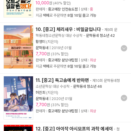
10,000
원 (40% 할인)
판매자 :
중고매장 인천송도점
| 상태 :
중
지금
택배
로 주문하면
8월 10일 출고 가능
10. [중고] 체리새우 : 비밀글입니다
- 제9회 문
학동네청소년문학상 대상 수상작
-
문학동네 청소년 42
황영미
(지은이)
문학동네
|
2019년 01월
7,700
원 (33% 할인)
판매자 :
중고매장 분당야탑점
| 상태 :
최상
지금
택배
로 주문하면
8월 10일 출고 가능
11. [중고] 독고솜에게 반하면
- 제10회 문학동네청
소년문학상 대상 수상작
-
문학동네 청소년 46
허진희
(지은이)
문학동네
|
2020년 01월
7,700
원 (33% 할인)
판매자 :
중고매장 분당야탑점
| 상태 :
최상
12. [중고] 아이작 아시모프의 과학 에세이
- 청