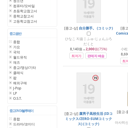
청소년
컴퓨터/모바일
초등학교참고서
중학교참고서
고등학교참고서
[중고-상]
自分勝手。 (コミック)
[중고
Comics
중고 음반
ひなこ 지음 | ふゅ-じょんぷろ
종합
だくと
가요
8,140
원→
2,000
원(75%)
小杜
국악
8,69
최저가
판매자 배송
월드뮤직
최
재즈
종교/명상/기타
클래식
팝
해외구매
J-Pop
LP
O.S.T.
중고 DVD/블루레이
[중고-
[중고-상]
腐男子高校生活 (IDコ
ミックス/ZERO-SUMコミック
종합
아사히신
ス) (コミック)
드라마/코미디