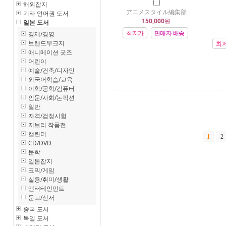
해외잡지
アニメスタイル編集部
기타 언어권 도서
150,000
원
일본 도서
최저가
판매자 배송
경제/경영
브랜드무크지
최
애니메이션 굿즈
어린이
예술/건축/디자인
외국어학습/교육
이학/공학/컴퓨터
인문/사회/논픽션
일반
자격/검정시험
지브리 작품전
캘린더
1
2
CD/DVD
문학
일본잡지
코믹/게임
실용/취미/생활
엔터테인먼트
문고/신서
중국 도서
독일 도서