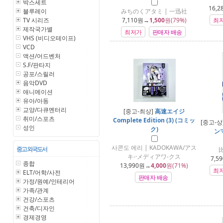
박스세트
16,2
블루레이
みちのくアタミ | 一迅社
TV 시리즈
7,110
원→
1,500
원(79%)
최
제작국가별
최저가
판매자 배송
VHS (비디오테이프)
VCD
액션/어드벤처
S.F/판타지
공포/스릴러
음악DVD
애니메이션
유아/아동
교양/다큐멘터리
[중고-최상]
高速エイジ
취미/스포츠
Complete Edition (3) (コミッ
[중고-상
성인
ク)
ン
사콘도 에리 | KADOKAWA/アス
중고 외국도서
キ-·メディアワ-クス
7,59
종합
13,990
원→
4,000
원(71%)
최
ELT/어학/사전
판매자 배송
가정/원예/인테리어
가족/관계
건강/스포츠
건축/디자인
경제경영