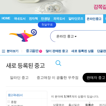
HOME
국내도서
전자책
만권당
외국도서
알라딘굿즈
온라인중고
첫달무료
온라인 중고
분야보기
중고음반
많이 판매된 중고
새로 등록된 상품
단골판
N
1천원부터
새로 등록된 중고
중고음반
알라딘 중고
중고매장 이 광활한 우주점
판매자 중고
중고 국내도서
이 분야에
3,161
개의 상품이 있습니다.
종합
상품명순
출시일순
등록순
저가