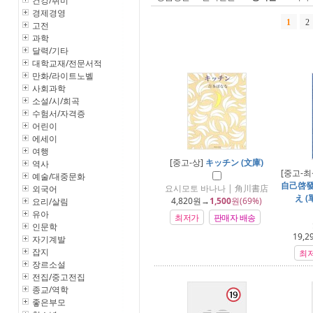
건강/취미
경제경영
1
2
고전
과학
달력/기타
대학교재/전문서적
만화/라이트노벨
사회과학
소설/시/희곡
수험서/자격증
어린이
에세이
여행
[중고-상]
キッチン (文庫)
역사
[중고-최
예술/대중문화
自己啓發
요시모토 바나나 | 角川書店
외국어
え 
4,820
원→
1,500
원(69%)
요리/살림
유아
최저가
판매자 배송
인문학
19,2
자기계발
잡지
최
장르소설
전집/중고전집
종교/역학
좋은부모