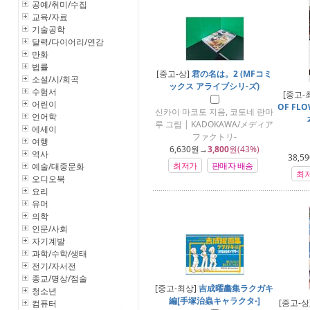
공예/취미/수집
교육/자료
기술공학
달력/다이어리/연감
만화
법률
[중고-상]
君の名は。2 (MFコミ
소설/시/희곡
ックス アライブシリ-ズ)
수험서
[중고-
어린이
OF FL
신카이 마코토 지음, 코토네 란마
언어학
루 그림 | KADOKAWA/メディア
에세이
ファクトリ-
여행
6,630
원→
3,800
원(43%)
역사
38,59
최저가
판매자 배송
예술/대중문화
최
오디오북
요리
유머
의학
인문/사회
자기계발
과학/수학/생태
전기/자서전
종교/명상/점술
[중고-최상]
吉成曜畵集ラクガキ
청소년
編[手塚治蟲キャラクタ-]
[중고-상
컴퓨터