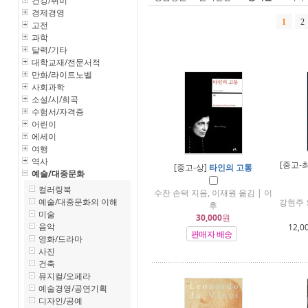
건강/취미
경제경영
1
2
고전
과학
달력/기타
대학교재/전문서적
만화/라이트노벨
사회과학
소설/시/희곡
수험서/자격증
어린이
에세이
여행
역사
[중고-
[중고-상]
타인의 고통
예술/대중문화
컬러링북
수잔 손택 지음, 이재원 옮김 | 이
예술/대중문화의 이해
강현주 
후
미술
30,000
원
음악
12,0
판매자 배송
영화/드라마
사진
건축
뮤지컬/오페라
예술경영/공연기획
디자인/공예