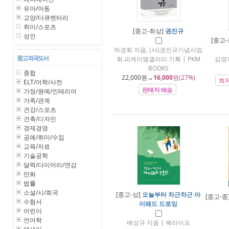
유아/아동
교양/다큐멘터리
취미/스포츠
[중고-최상]
권진규
성인
[중고
허경회 지음, (사)권진규기념사업
중고 외국도서
회.피케이엠갤러리 기획 | PKM
김영
BOOKS
종합
22,000
원→
16,000
원(27%)
최
ELT/어학/사전
판매자 배송
가정/원예/인테리어
가족/관계
건강/스포츠
건축/디자인
경제경영
공예/취미/수집
교육/자료
기술공학
달력/다이어리/연감
만화
법률
소설/시/희곡
[중고-상]
오늘부터 차근차근 아
[중고-중
수험서
이패드 드로잉
어린이
언어학
배성규 지음 | 북라이프