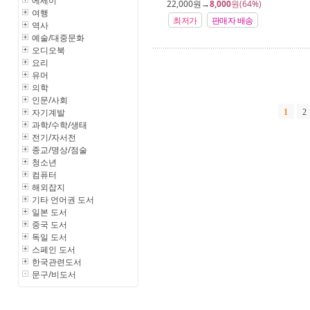
에세이
22,000
원→
8,000
원(64%)
여행
최저가
판매자 배송
역사
예술/대중문화
오디오북
요리
유머
의학
인문/사회
자기계발
1
2
과학/수학/생태
전기/자서전
종교/명상/점술
청소년
컴퓨터
해외잡지
기타 언어권 도서
일본 도서
중국 도서
독일 도서
스페인 도서
한국관련도서
문구/비도서