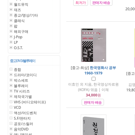
최저가
판매자 배송
월드뮤직
20,00
재즈
종교/명상/기타
클래식
팝
해외구매
J-Pop
LP
O.S.T.
중고 DVD/블루레이
[중고-최상]
한국영화사 공부
종합
1960-1979
[중고
드라마/코미디
박스세트
이효인 외 지음, 한국영상자료원
김영
블루레이
(KOFA) 엮음 | 이채
19,8
TV 시리즈
34,000
원
제작국가별
VHS (비디오테이프)
판매자 배송
VCD
액션/어드벤처
S.F/판타지
공포/스릴러
음악DVD
애니메이션