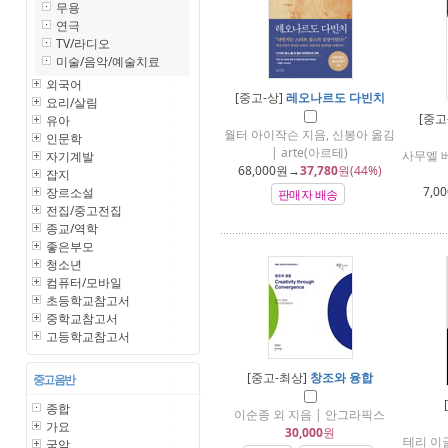
무용
연극
TV/라디오
미술/음악/예술치료
외국어
[중고-상]
레오나르도 다빈치
요리/살림
[중고
유아
월터 아이작슨 지음, 신봉아 옮김
인문학
| arte(아르테)
사무엘 
자기계발
68,000
원→
37,780
원(44%)
잡지
7,00
장르소설
판매자 배송
전집/중고전집
종교/역학
좋은부모
청소년
컴퓨터/모바일
초등학교참고서
중학교참고서
고등학교참고서
[중고-최상]
창조와 융합
중고 음반
종합
이순종 외 지음 | 안그라픽스
가요
30,000
원
테리 이글
국악