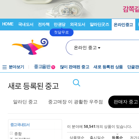
HOME
국내도서
전자책
만권당
외국도서
알라딘굿즈
온라인중고
첫달무료
온라인 중고
분야보기
중고음반
많이 판매된 중고
새로 등록된 상품
단골판
N
1천원부터
새로 등록된 중고
중고음반
알라딘 중고
중고매장 이 광활한 우주점
판매자 중고
중고 국내도서
이 분야에
58,541
개의 상품이 있습니다.
종합
상품명순
출시일순
등록순
저가