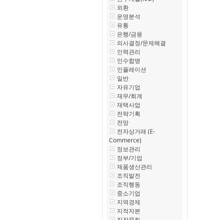
외환
운영분석
유통
은행/금융
의사결정/문제해결
인력관리
인수합병
인플레이션
일반
자유기업
재무/회계
재택사업
전략기획
전망
전자상거래 (E-
Commerce)
정보관리
정부/기업
제품생산관리
조직발전
조직행동
중소기업
지역경제
지적자본
직장문화