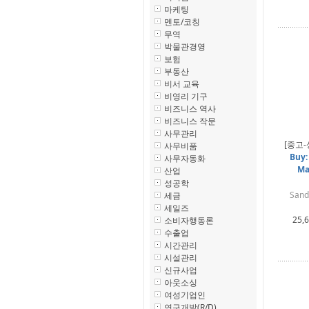
마케팅
멘토/코칭
무역
박물관경영
보험
부동산
비서 교육
비영리 기구
비즈니스 역사
비즈니스 작문
사무관리
[중고-
사무비품
Buy:
사무자동화
Ma
산업
성공학
Sande
세금
세일즈
25,
소비자행동론
수출업
시간관리
시설관리
신규사업
아웃소싱
여성기업인
연구개발(R/D)