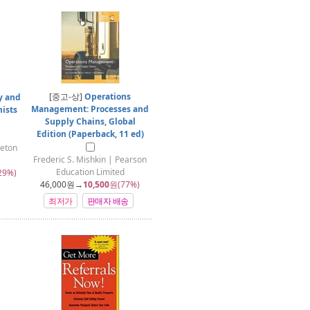
[중고-상]
Operations
y and
Management: Processes and
mists
Supply Chains, Global
Edition (Paperback, 11 ed)
ceton
Frederic S. Mishkin | Pearson
Education Limited
29%)
46,000
원→
10,500
원(77%)
최저가
판매자 배송