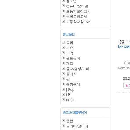
청소년
컴퓨터/모바일
초등학교참고서
중학교참고서
고등학교참고서
중고 음반
[중고-
종합
for GM
가요
국악
월드뮤직
Gra
재즈
Admissi
종교/명상/기타
클래식
83,
팝
해외구매
최
J-Pop
LP
O.S.T.
중고 DVD/블루레이
종합
드라마/코미디