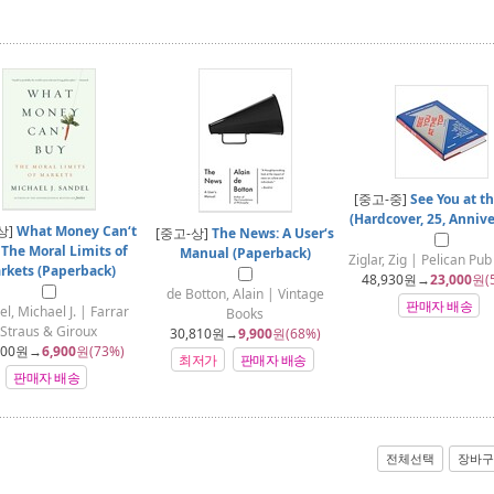
[중고-중]
See You at t
(Hardcover, 25, Annive
상]
What Money Can‘t
[중고-상]
The News: A User‘s
 The Moral Limits of
Manual (Paperback)
Ziglar, Zig | Pelican Pub
rkets (Paperback)
48,930
원→
23,000
원(
de Botton, Alain | Vintage
판매자 배송
l, Michael J. | Farrar
Books
Straus & Giroux
30,810
원→
9,900
원(68%)
600
원→
6,900
원(73%)
최저가
판매자 배송
판매자 배송
전체선택
장바구