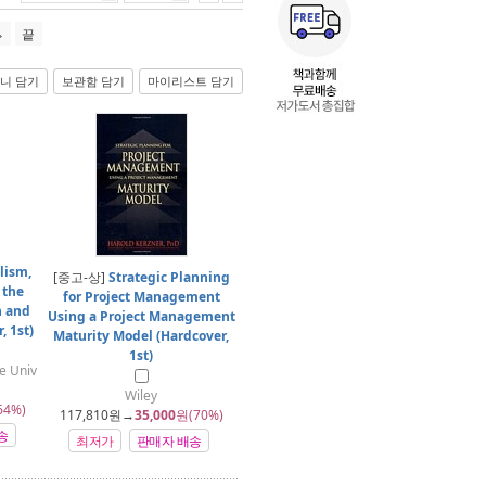
끝
니 담기
보관함 담기
마이리스트 담기
lism,
[중고-상]
Strategic Planning
 the
for Project Management
h and
Using a Project Management
, 1st)
Maturity Model (Hardcover,
1st)
le Univ
Wiley
64%)
117,810
원→
35,000
원(70%)
송
최저가
판매자 배송