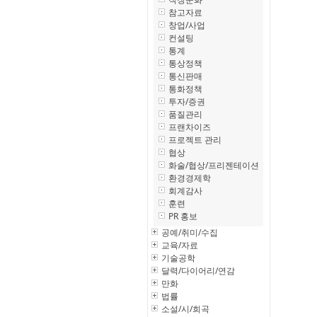
참고자료
창업/사업
컨설팅
통계
통상정책
통신판매
통화정책
투자/증권
품질관리
프랜차이즈
프로젝트 관리
협상
화술/협상/프리젠테이션
환경경제학
회계감사
훈련
PR 홍보
공예/취미/수집
교육/자료
기술공학
달력/다이어리/연감
만화
법률
소설/시/희곡