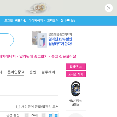
로그인
회원가입
마이페이지
고객센터
장바구니
(0)
매자매니저
알라딘에 중고팔기
중고 전문셀러샵
알라딘 us
서
온라인중고
음반
블루레이
도서관 사서
새상품이 품절/절판인 도서
옵션 설정
24개