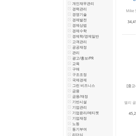
개인재무관리
경력관리
Mike 
경영기술
경제발전
34,4
경제상법
경제수학
경제학/경제일반
고객관리
공공재정
관리
광고/홍보/PR
교육
구매
구조조정
국제경제
그린 비즈니스
[중고
금융
금융/재정
기반시설
엘리 골드
기업관리
기업윤리/에티켓
45,
기업재정
노동
동기부여
리더십