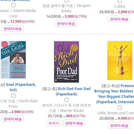
말콤 글래드웰 지음 | Penguin
Collins
Saxon | Adams Media
Books
28,900
원→
2,000
원(9
Corp
14,000
원→
3,000
원(79%)
판매자 배송
10
원→
12,500
원(64%)
판매자 배송
판매자 배송
-상]
Goal (Paperback,
[중고-최상]
Presenc
[중고-중]
Rich Dad Poor Dad
3rd)
Bringing Your Boldest 
(Paperback)
Your Biggest Challe
렛 지음 | North River
(Paperback, Internat
로버트 기요사키 & 샤론 레흐트
Press
지음 | Warner Books
220
원→
2,900
원(94%)
Little, Brown and Co
30,720
원→
900
원(97%)
20,800
원→
9,900
원(5
판매자 배송
최저가
판매자 배송
판매자 배송