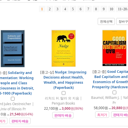
1
2
3
4
5
6
7
8
9
10
11~20
전체선택
장바구
[중고-중]
Good Capita
[중고-상]
Nudge: Improving
고-중]
Solidarity and
Bad Capitalism and
Decisions about Health,
mentation: Working
Economics of Growt
Wealth, and Happiness
eople and Class
Prosperity (Hardcover
(Paperback)
iousness in Detroit,
5-1900 (Paperback)
Baumol, William J. | Ya
리처드 H. 탈러 외 지음 |
Pr
Penguin Books
rd Jules Oestreicher |
58,000
원→
20,880
원(
22,100
원→
3,000
원(86%)
Univ of Illinois Pr
10
원→
21,540
원(64%)
최저가
판매자 배
판매자 배송
저가
판매자 배송