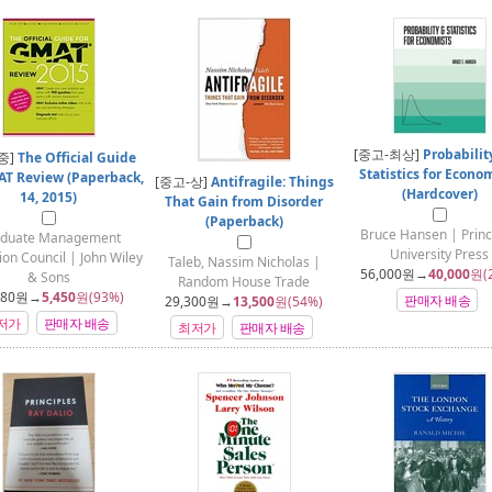
[중고-최상]
Probabilit
중]
The Official Guide
Statistics for Econo
AT Review (Paperback,
[중고-상]
Antifragile: Things
(Hardcover)
14, 2015)
That Gain from Disorder
(Paperback)
Bruce Hansen | Prin
duate Management
University Press
on Council | John Wiley
Taleb, Nassim Nicholas |
56,000
원→
40,000
원(
& Sons
Random House Trade
280
원→
5,450
원(93%)
판매자 배송
29,300
원→
13,500
원(54%)
저가
판매자 배송
최저가
판매자 배송