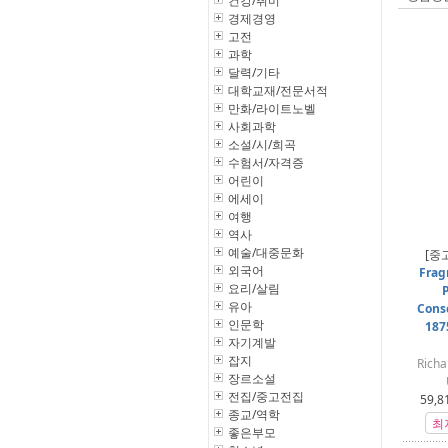
건강/취미
경제경영
고전
과학
달력/기타
대학교재/전문서적
만화/라이트노벨
사회과학
소설/시/희곡
수험서/자격증
어린이
에세이
여행
역사
예술/대중문화
[중
외국어
Frag
요리/살림
P
유아
Consc
인문학
187
자기계발
잡지
Richa
장르소설
전집/중고전집
59,8
종교/역학
최
좋은부모