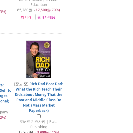
Education
85,280
원→
17,500
원(79%)
3%)
최저가
판매자 배송
[중고-중]
Rich Dad Poor Dad:
e:
What the Rich Teach Their
Self to
Kids about Money That the
nges
Poor and Middle Class Do
ional)
Not! (Mass Market
Paperback)
mpany
2%)
로버트 기요사키 | Plata
Publishing
13,900
원→
3,900
원(72%)