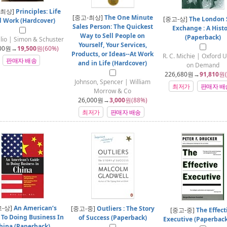
-최상]
Principles: Life
[중고-최상]
The One Minute
[중고-상]
The London 
 Work (Hardcover)
Sales Person: The Quickest
Exchange : A Hist
Way to Sell People on
(Paperback)
lio | Simon & Schuster
Yourself, Your Services,
00
원→
19,500
원(60%)
Products, or Ideas--At Work
R. C. Michie | Oxford U
판매자 배송
and in Life (Hardcover)
on Demand
226,680
원→
91,810
원(
Johnson, Spencer | William
최저가
판매자 배
Morrow & Co
26,000
원→
3,000
원(88%)
최저가
판매자 배송
고-상]
An American‘s
[중고-중]
Outliers : The Story
[중고-중]
The Effect
 To Doing Business In
of Success (Paperback)
Executive (Paperback,
hina (Paperback)