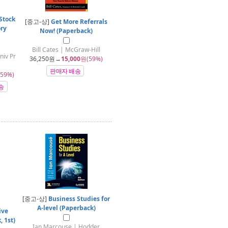
Stock
[중고-상]
Get More Referrals
ory
Now! (Paperback)
Bill Cates | McGraw-Hill
niv Pr
36,250
원→
15,000
원(59%)
판매자 배송
59%)
송
[중고-상]
Business Studies for
A-level (Paperback)
ive
 1st)
Ian Marcouse | Hodder