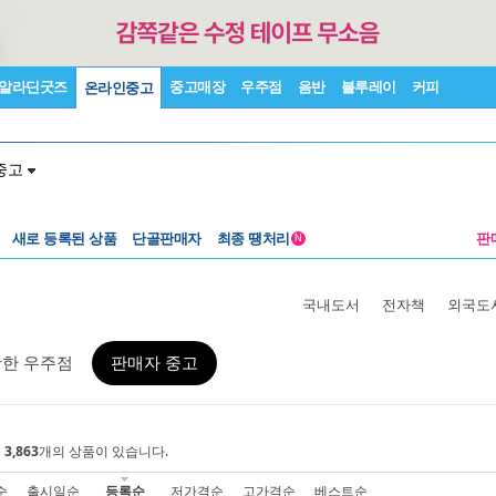
알라딘굿즈
중고매장
우주점
음반
블루레이
커피
온라인중고
중고
새로 등록된 상품
단골판매자
최종 땡처리
판
N
국내도서
전자책
외국도
활한 우주점
판매자 중고
에
3,863
개의 상품이 있습니다.
순
출시일순
등록순
저가격순
고가격순
베스트순