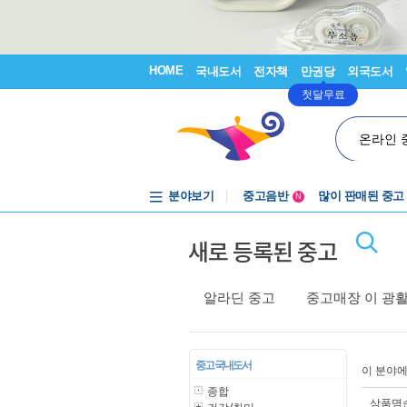
HOME
국내도서
전자책
만권당
외국도서
첫달무료
온라인 
분야보기
중고음반
많이 판매된 중고
N
1천원부터
새로 등록된 중고
중고음반
알라딘 중고
중고매장 이 광
중고 국내도서
이 분야
종합
상품명