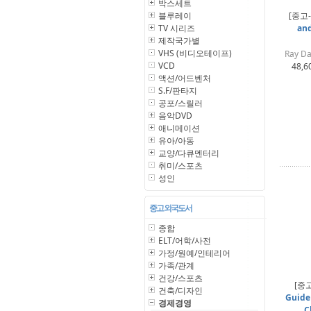
박스세트
블루레이
[중고
TV 시리즈
and
제작국가별
VHS (비디오테이프)
Ray Da
VCD
48,6
액션/어드벤처
S.F/판타지
공포/스릴러
음악DVD
애니메이션
유아/아동
교양/다큐멘터리
취미/스포츠
성인
중고 외국도서
종합
ELT/어학/사전
가정/원예/인테리어
가족/관계
건강/스포츠
[중
건축/디자인
Guide
경제경영
C