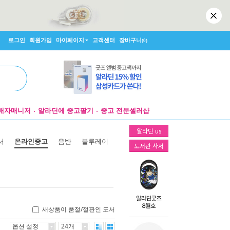
로그인
회원가입
마이페이지
고객센터
장바구니
(0)
매자매니저
알라딘에 중고팔기
중고 전문셀러샵
알라딘 us
서
온라인중고
음반
블루레이
도서관 사서
새상품이 품절/절판인 도서
옵션 설정
24개