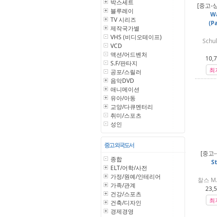
박스세트
[중고-
블루레이
Wa
TV 시리즈
(P
제작국가별
VHS (비디오테이프)
Schul
VCD
액션/어드벤처
10,
S.F/판타지
최
공포/스릴러
음악DVD
애니메이션
유아/아동
교양/다큐멘터리
취미/스포츠
성인
중고 외국도서
[중고-
종합
St
ELT/어학/사전
가정/원예/인테리어
찰스 M. 
가족/관계
23,
건강/스포츠
최
건축/디자인
경제경영