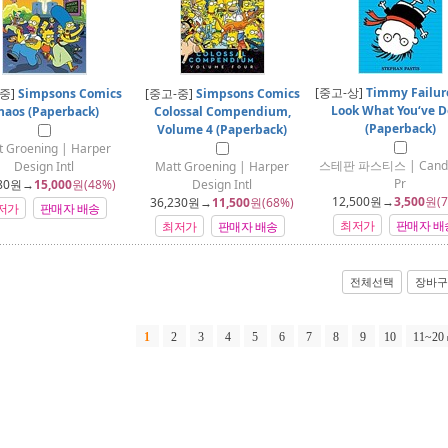
[중고-상]
Timmy Failur
-중]
Simpsons Comics
[중고-중]
Simpsons Comics
Look What You‘ve 
haos (Paperback)
Colossal Compendium,
(Paperback)
Volume 4 (Paperback)
t Groening | Harper
스테판 파스티스 | Candl
Design Intl
Matt Groening | Harper
Pr
80
원→
15,000
원(48%)
Design Intl
12,500
원→
3,500
원(7
36,230
원→
11,500
원(68%)
저가
판매자 배송
최저가
판매자 배
최저가
판매자 배송
전체선택
장바구
1
2
3
4
5
6
7
8
9
10
11~20