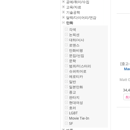
공예/취미/수집
교육/자료
기술공학
달력/다이어리/연감
만화
각색
논픽션
대하/서사
로맨스
만화비평
문집/선집
문학
[중고
범죄/미스터리
Mad
슈퍼히어로
에로티카
Matt 
일반
일본만화
34,
종교
최
판타지
현대여성
호러
LGBT
Movie Tie-In
SF