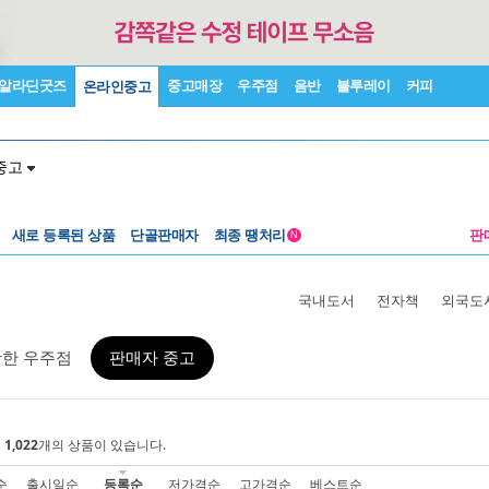
알라딘굿즈
중고매장
우주점
음반
블루레이
커피
온라인중고
중고
새로 등록된 상품
단골판매자
최종 땡처리
판
N
국내도서
전자책
외국도
활한 우주점
판매자 중고
에
1,022
개의 상품이 있습니다.
순
출시일순
등록순
저가격순
고가격순
베스트순