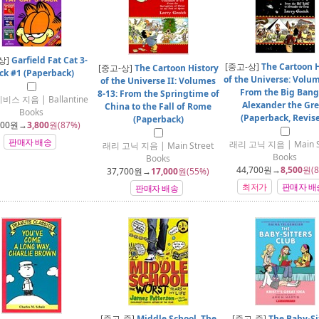
상]
Garfield Fat Cat 3-
[중고-상]
The Cartoon H
[중고-상]
The Cartoon History
ck #1 (Paperback)
of the Universe: Volum
of the Universe II: Volumes
From the Big Bang
8-13: From the Springtime of
비스 지음 | Ballantine
Alexander the Gre
China to the Fall of Rome
Books
(Paperback, Revis
(Paperback)
900
원→
3,800
원(87%)
판매자 배송
래리 고닉 지음 | Main S
래리 고닉 지음 | Main Street
Books
Books
44,700
원→
8,500
원(8
37,700
원→
17,000
원(55%)
최저가
판매자 배
판매자 배송
[중고-중]
Middle School, The
[중고-중]
The Baby-Si