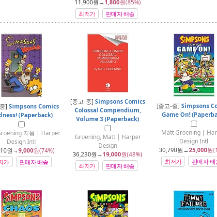
11,900
원→
1,800
원(85%)
최저가
판매자 배송
[중고-중]
Simpsons Comics
[중고-중]
Simpsons C
-중]
Simpsons Comics
Colossal Compendium,
Game On! (Paperba
ness! (Paperback)
Volume 3 (Paperback)
Matt Groening | Ha
Groening 지음 | Harper
Groening, Matt | Harper
Design Intl
Design Intl
Design
30,790
원→
25,000
원(
410
원→
9,000
원(74%)
36,230
원→
19,000
원(48%)
최저가
판매자 배
저가
판매자 배송
최저가
판매자 배송