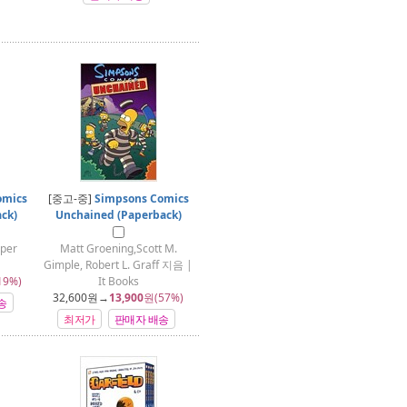
omics
[중고-중]
Simpsons Comics
ck)
Unchained (Paperback)
rper
Matt Groening,Scott M.
Gimple, Robert L. Graff 지음 |
19%)
It Books
32,600
원→
13,900
원(57%)
송
최저가
판매자 배송