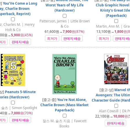
상]
You‘Ve Come a Long
Worst Years of My Life
Club Graphic Novel 
y, Charlie Brown
(Hardcover)
Kristy‘s Great Id
aperback, Reprint)
(Paperback)
Patterson, James | Little Brown
z, Charles M. | Henry
& Co
Martin, Ann M. | Gra
Holt & Co
61,600
원→
7,900
원(87%)
13,100
원→
1,800
원(8
700
원→
5,900
원(45%)
최저가
판매자 배송
최저가
판매자 배
저가
판매자 배송
[중고-상]
Marvel t
상]
Peanuts 5-Minute
Avengers: The Ulti
ories (Hardcover)
[중고-중]
You‘re Not Alone,
Character Guide (Hard
Charlie Brown (Mass Market
슐츠 | Simon Spotlight
Paperback)
Alan Cowsill | Dk 
540
원→
7,000
원(70%)
22,100
원→
10,000
원(
저가
판매자 배송
찰스 M. 슐츠 지음 | Fawcett
판매자 배송
Books