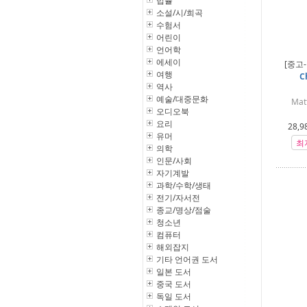
법률
소설/시/희곡
수험서
어린이
언어학
에세이
[중고
여행
C
역사
예술/대중문화
Mat
오디오북
요리
28,9
유머
최
의학
인문/사회
자기계발
과학/수학/생태
전기/자서전
종교/명상/점술
청소년
컴퓨터
해외잡지
기타 언어권 도서
일본 도서
중국 도서
독일 도서