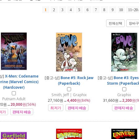
1
2
3
4
5
6
7
8
9
10
11~20
전체선택
장바구
상]
X-Men: Codename
[중고-상]
Bone #5: Rock Jaw
[중고-상]
Bone #3: Eyes
rine (Marvel Comics)
(Paperback)
Storm (Paperbac
(Hardcover)
Smith, Jeff | Graphix
Graphix
Putnam Adult
27,160
원→
4,400
원(84%)
31,660
원→
2,200
원(9
20
원→
20,000
원(56%)
최저가
판매자 배송
판매자 배송
저가
판매자 배송