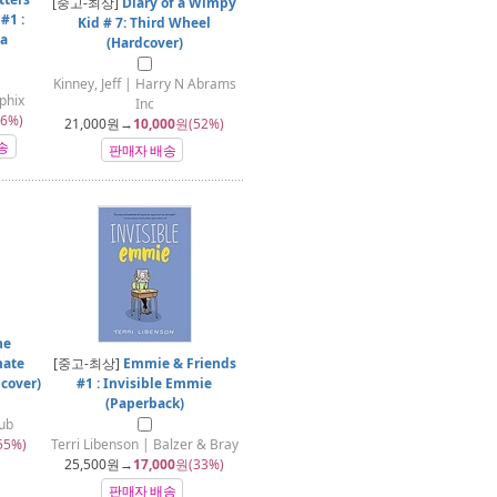
[중고-최상]
Diary of a Wimpy
#1 :
Kid # 7: Third Wheel
ea
(Hardcover)
Kinney, Jeff | Harry N Abrams
phix
Inc
6%)
21,000
원→
10,000
원(52%)
송
판매자 배송
he
mate
[중고-최상]
Emmie & Friends
cover)
#1 : Invisible Emmie
(Paperback)
Pub
55%)
Terri Libenson | Balzer & Bray
25,500
원→
17,000
원(33%)
판매자 배송