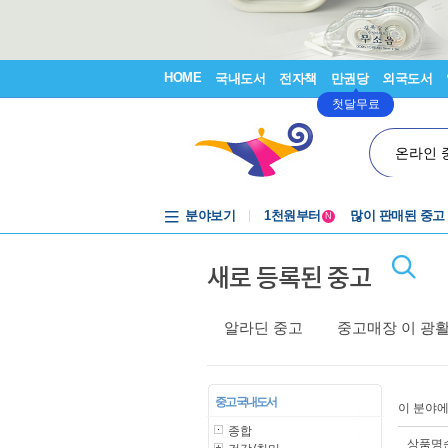
HOME
국내도서
전자책
만권당
외국도서
첫달무료
온라인 
중고음반
1천원부터
분야보기
많이 판매된 중고
N
중고음반
새로 등록된 중고
알라딘 중고
중고매장 이 광
중고 국내도서
이 분야
종합
상품명