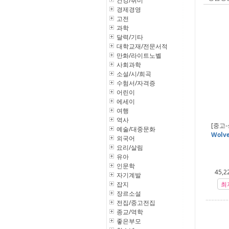
건강/취미
경제경영
고전
과학
달력/기타
대학교재/전문서적
만화/라이트노벨
사회과학
소설/시/희곡
수험서/자격증
어린이
에세이
여행
역사
[중고-
예술/대중문화
Wolve
외국어
요리/살림
유아
인문학
45,2
자기계발
잡지
최
장르소설
전집/중고전집
종교/역학
좋은부모