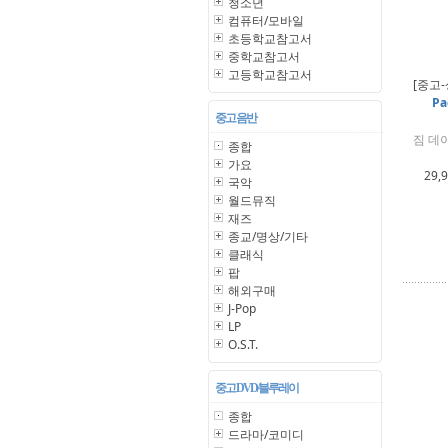
청소년
컴퓨터/모바일
초등학교참고서
중학교참고서
고등학교참고서
[중고-
Pa
중고 음반
짐 데이
종합
가요
29,
국악
월드뮤직
재즈
종교/명상/기타
클래식
팝
해외구매
J-Pop
LP
O.S.T.
중고 DVD/블루레이
종합
드라마/코미디