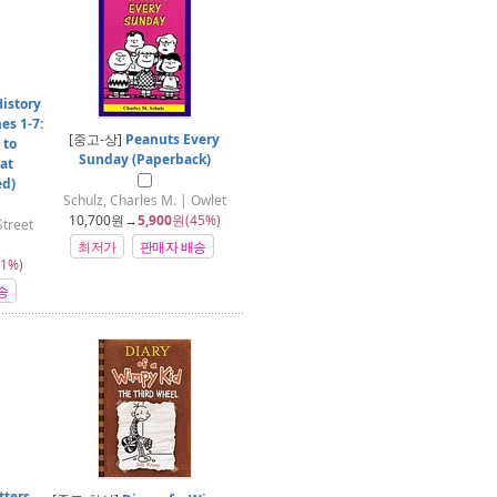
istory
es 1-7:
[중고-상]
Peanuts Every
 to
Sunday (Paperback)
at
ed)
Schulz, Charles M. | Owlet
10,700
원→
5,900
원(45%)
treet
최저가
판매자 배송
1%)
송
tters