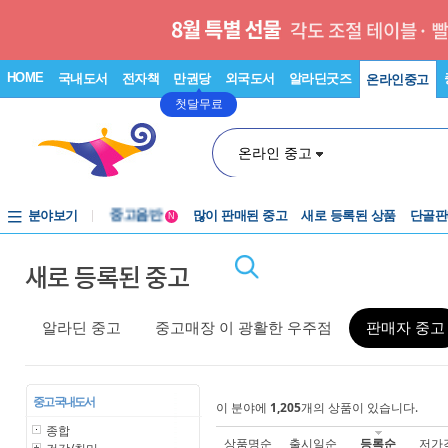
HOME
국내도서
전자책
만권당
외국도서
알라딘굿즈
온라인중고
첫달무료
온라인 중고
분야보기
중고음반
많이 판매된 중고
새로 등록된 상품
단골판
N
1천원부터
새로 등록된 중고
중고음반
알라딘 중고
중고매장 이 광활한 우주점
판매자 중고
중고 국내도서
이 분야에
1,205
개의 상품이 있습니다.
종합
상품명순
출시일순
등록순
저가