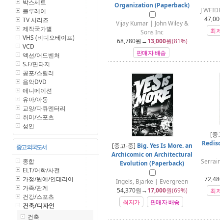
박스세트
Organization (Paperback)
J WEI
블루레이
47,00
TV 시리즈
Vijay Kumar | John Wiley &
제작국가별
최
Sons Inc
VHS (비디오테이프)
68,780
원→
13,000
원(81%)
VCD
판매자 배송
액션/어드벤처
S.F/판타지
공포/스릴러
음악DVD
애니메이션
유아/아동
교양/다큐멘터리
취미/스포츠
성인
[중
Redis
[중고-중]
Big. Yes Is More. an
중고 외국도서
Archicomic on Architectural
종합
Serrain
Evolution (Paperback)
ELT/어학/사전
가정/원예/인테리어
72,48
Ingels, Bjarke | Evergreen
가족/관계
54,370
원→
17,000
원(69%)
최
건강/스포츠
최저가
판매자 배송
건축/디자인
건축