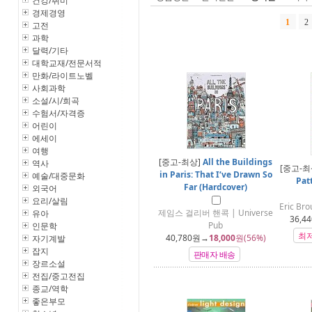
건강/취미
경제경영
1
2
고전
과학
달력/기타
대학교재/전문서적
만화/라이트노벨
사회과학
소설/시/희곡
수험서/자격증
어린이
에세이
여행
[중고-최상]
All the Buildings
역사
[중고-최
in Paris: That I‘ve Drawn So
예술/대중문화
Pat
Far (Hardcover)
외국어
요리/살림
Eric Br
제임스 걸리버 핸콕 | Universe
유아
36,44
Pub
인문학
최
40,780
원→
18,000
원(56%)
자기계발
잡지
판매자 배송
장르소설
전집/중고전집
종교/역학
좋은부모