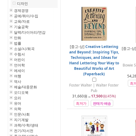
디자인
경제경영
공예/취미/수집
교육/자료
기술공학
달력/다이어리/연감
만화
법률
[중고-상]
Creative Lettering
[중고-상
소설/시/희곡
and Beyond: Inspiring Tips,
수험서
Techniques, and Ideas for
어린이
Hand Lettering Your Way to
언어학
Bowie S
Beautiful Works of Art
에세이
(Paperback)
여행
54,2
역사
최
Foster Walter | Walter Foster
예술/대중문화
Pub
오디오북
31,660
원→
17,500
원(45%)
요리
유머
최저가
판매자 배송
의학
인문/사회
자기계발
과학/수학/생태
전기/자서전