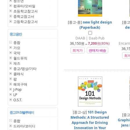
청소년
컴퓨터/모바일
초등학교참고서
중학교참고서
고등학교참고서
[중고-중]
new light design
[중고
(Paperback)
de
중고 음반
DAAB | Daab Pub
종합
36,150
원→
7,200
원(80%)
Encarn
가요
36,1
최저가
판매자 배송
국악
최
월드뮤직
재즈
종교/명상/기타
클래식
팝
해외구매
J-Pop
LP
O.S.T.
[중고-상]
101 Design
중고 DVD/블루레이
[중고
Methods: A Structured
Graphi
종합
Approach for Driving
Jens
드라마/코미디
Innovation in Your