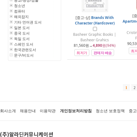
종교/명상/점술
청소년
컴퓨터
[
해외잡지
[중고-상]
Brands With
Apartme
기타 언어권 도서
Character (Hardcover)
일본 도서
Crist
중국 도서
Basheer Graphic Books |
F
독일 도서
Basheer Grahics
90,53
스페인 도서
81,560
원→
4,890
원(94%)
한국관련도서
최
최저가
판매자 배송
문구/비도서
1
2
회사소개
채용안내
이용약관
개인정보처리방침
청소년 보호정책
중고
(주)알라딘커뮤니케이션