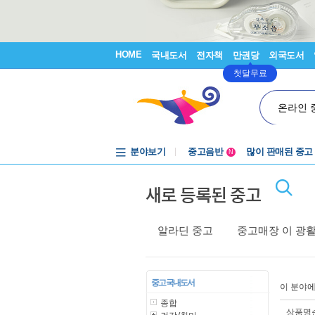
HOME
국내도서
전자책
만권당
외국도서
첫달무료
온라인 
분야보기
중고음반
많이 판매된 중고
N
1천원부터
새로 등록된 중고
중고음반
알라딘 중고
중고매장 이 광
중고 국내도서
이 분야
종합
상품명