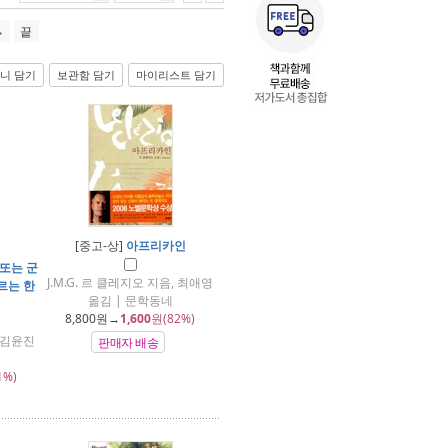
끝
니 담기
보관함 담기
마이리스트 담기
[중고-상]
아프리카인
 또는 군
J.M.G. 르 클레지오 지음, 최애영
르는 한
옮김 | 문학동네
8,800
원→
1,600
원(82%)
, 김윤진
판매자 배송
1%)