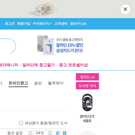
로그인
회원가입
마이페이지
고객센터
장바구니
(0)
매자매니저
알라딘에 중고팔기
중고 전문셀러샵
알라딘 us
서
온라인중고
음반
블루레이
도서관 사서
새상품이 품절/절판인 도서
옵션 설정
24개