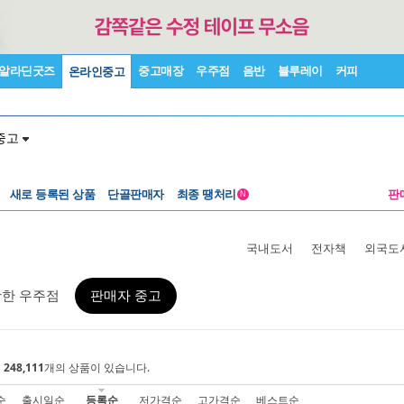
알라딘굿즈
중고매장
우주점
음반
블루레이
커피
온라인중고
중고
새로 등록된 상품
단골판매자
최종 땡처리
판
N
국내도서
전자책
외국도
활한 우주점
판매자 중고
에
248,111
개의 상품이 있습니다.
순
출시일순
등록순
저가격순
고가격순
베스트순