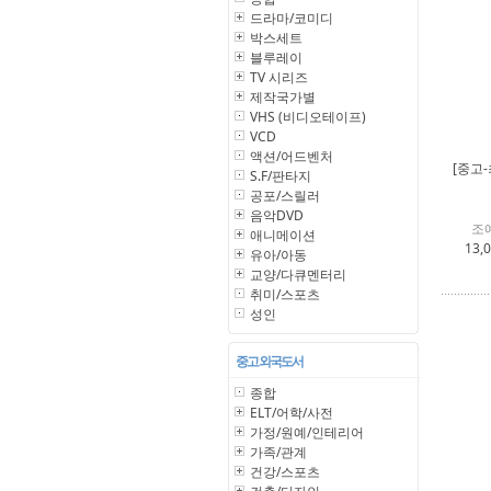
드라마/코미디
박스세트
블루레이
TV 시리즈
제작국가별
VHS (비디오테이프)
VCD
액션/어드벤처
[중고
S.F/판타지
공포/스릴러
음악DVD
조
애니메이션
13,
유아/아동
교양/다큐멘터리
취미/스포츠
성인
중고 외국도서
종합
ELT/어학/사전
가정/원예/인테리어
가족/관계
건강/스포츠