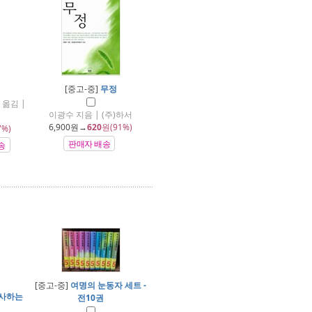
[중고-중]
무정
 옮김 |
이광수 지음 | (주)하서
6,900
원→
620
원(91%)
7%)
판매자 배송
송
[중고-중]
여명의 눈동자 세트 -
사하는
전10권