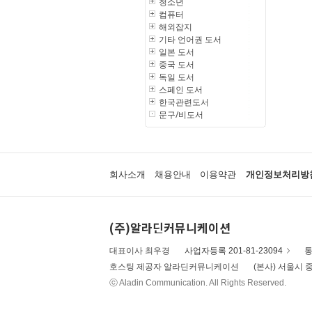
청소년
컴퓨터
해외잡지
기타 언어권 도서
일본 도서
중국 도서
독일 도서
스페인 도서
한국관련도서
문구/비도서
회사소개
채용안내
이용약관
개인정보처리방
(주)알라딘커뮤니케이션
대표이사 최우경
사업자등록 201-81-23094
통
호스팅 제공자 알라딘커뮤니케이션
(본사) 서울시 중
ⓒ Aladin Communication. All Rights Reserved.