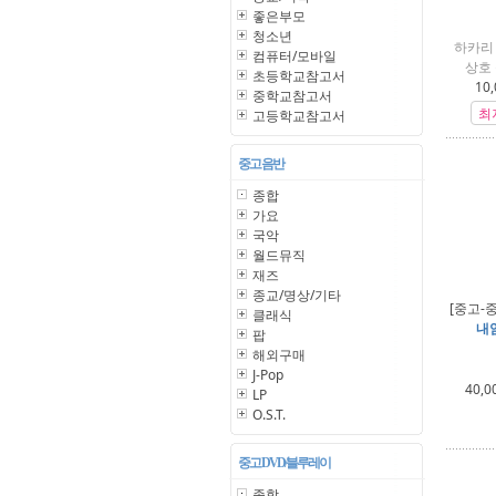
좋은부모
청소년
하카리 
컴퓨터/모바일
상호 
초등학교참고서
10,
중학교참고서
최
고등학교참고서
중고 음반
종합
가요
국악
월드뮤직
재즈
종교/명상/기타
[중고-
클래식
내암
팝
해외구매
J-Pop
40,0
LP
O.S.T.
중고 DVD/블루레이
종합