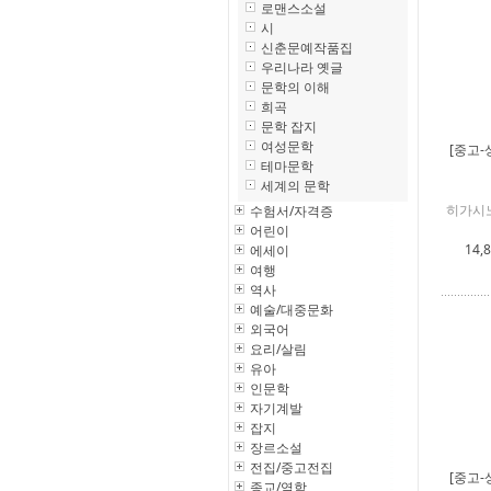
로맨스소설
시
신춘문예작품집
우리나라 옛글
문학의 이해
희곡
문학 잡지
여성문학
[중고-
테마문학
세계의 문학
히가시노
수험서/자격증
어린이
14,
에세이
여행
역사
예술/대중문화
외국어
요리/살림
유아
인문학
자기계발
잡지
장르소설
전집/중고전집
[중고-
종교/역학