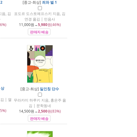
2
[중고-최상]
죄와 벌 1
음, 김
표도르 도스토예프스키 지음, 김
사
연경 옮김 | 민음사
6%)
11,000
원→
5,980
원(46%)
판매자 배송
 상
[중고-최상]
일인칭 단수
김 | 열
무라카미 하루키 지음, 홍은주 옮
김 | 문학동네
5%)
14,500
원→
2,500
원(83%)
판매자 배송