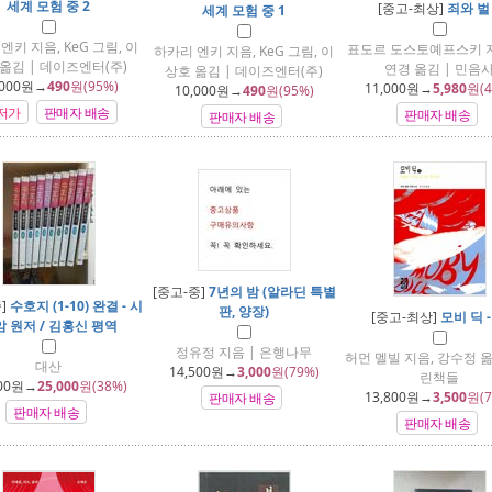
세계 모험 중 2
[중고-최상]
죄와 벌 
세계 모험 중 1
엔키 지음, KeG 그림, 이
표도르 도스토예프스키 지
하카리 엔키 지음, KeG 그림, 이
옮김 | 데이즈엔터(주)
연경 옮김 | 민음
상호 옮김 | 데이즈엔터(주)
000
원→
490
원(95%)
11,000
원→
5,980
원(4
10,000
원→
490
원(95%)
저가
판매자 배송
판매자 배송
판매자 배송
[중고-중]
7년의 밤 (알라딘 특별
중]
수호지 (1-10) 완결 - 시
판, 양장)
[중고-최상]
모비 딕 -
 원저 / 김홍신 평역
정유정 지음 | 은행나무
허먼 멜빌 지음, 강수정 옮
대산
14,500
원→
3,000
원(79%)
린책들
00
원→
25,000
원(38%)
13,800
원→
3,500
원(7
판매자 배송
판매자 배송
판매자 배송