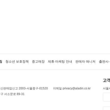
침
청소년 보호정책
중고매장
제휴·마케팅 안내
판매자 매니저
출판사·
고객
신판매업신고 2003-서울중구-01520
이메일 privacy@aladin.co.kr
서울시
구 서소문로 89-31