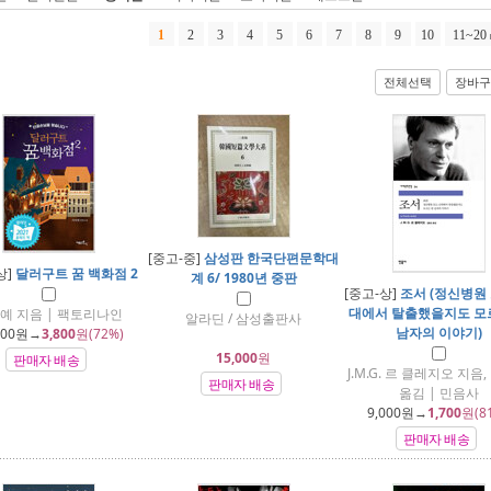
1
2
3
4
5
6
7
8
9
10
11~20
전체선택
장바구
[중고-중]
삼성판 한국단편문학대
상]
달러구트 꿈 백화점 2
계 6/ 1980년 중판
[중고-상]
조서 (정신병원
대에서 탈출했을지도 모
예 지음 | 팩토리나인
알라딘 / 삼성출판사
남자의 이야기)
800
원→
3,800
원(72%)
15,000
원
판매자 배송
J.M.G. 르 클레지오 지음
판매자 배송
옮김 | 민음사
9,000
원→
1,700
원(8
판매자 배송