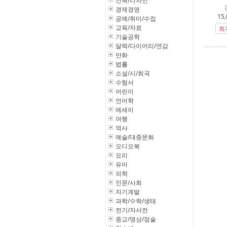
건축/디자인
경제경영
15,
공예/취미/수집
교육/자료
최
기술공학
달력/다이어리/연감
만화
법률
소설/시/희곡
수험서
어린이
언어학
에세이
여행
역사
예술/대중문화
오디오북
요리
유머
의학
인문/사회
자기계발
과학/수학/생태
전기/자서전
종교/명상/점술