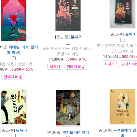
[중고-중]
불씨 1
[중고-중]
불씨 2
도몬 후유지 지음, 김철수
-최상]
칵테일, 러브, 좀비
도몬 후유지 지음, 김철수 옮김 |
굿인포메이션
(리커버)
굿인포메이션
14,800
원→
500
원(9
14,800
원→
500
원(97%)
예은 지음 | 안전가옥
최저가
판매자 배
최저가
판매자 배송
000
원→
5,850
원(55%)
판매자 배송
[중고-중]
완득이
[중고-중]
두려움에게 인
[중고-중]
위저드 베이커리
법