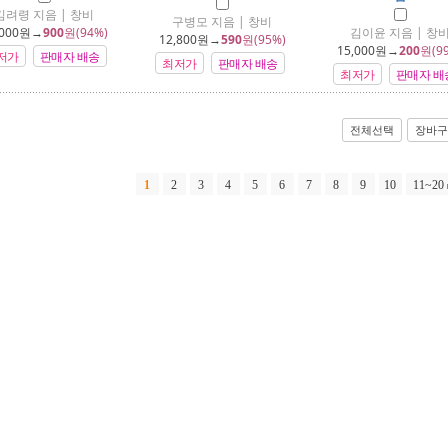
김려령 지음 | 창비
구병모 지음 | 창비
000
원→
900
원(94%)
김이윤 지음 | 창
12,800
원→
590
원(95%)
15,000
원→
200
원(9
저가
판매자 배송
최저가
판매자 배송
최저가
판매자 배
전체선택
장바구
1
2
3
4
5
6
7
8
9
10
11~20