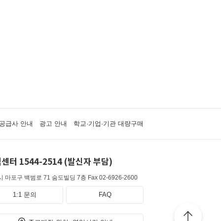
공급사 안내
광고 안내
학교·기업·기관 대량구매
센터 1544-2514 (발신자 부담)
 마포구 백범로 71 숨도빌딩 7층
Fax 02-6926-2600
1:1 문의
FAQ