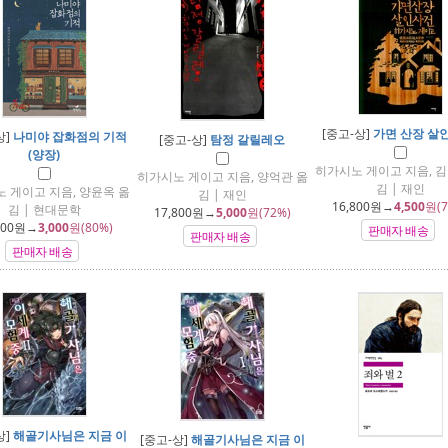
[중고-상]
가면 산장 살
상]
나미야 잡화점의 기적
[중고-상]
탐정 갈릴레오
(양장)
히가시노 게이고 지음, 김
히가시노 게이고 지음, 양억관 옮
김 | 재인
 게이고 지음, 양윤옥 옮
김 | 재인
16,800
원→
4,500
원(7
김 | 현대문학
17,800
원→
5,000
원(72%)
800
원→
3,000
원(80%)
판매자 배송
판매자 배송
판매자 배송
상]
해골기사님은 지금 이
[중고-상]
해골기사님은 지금 이