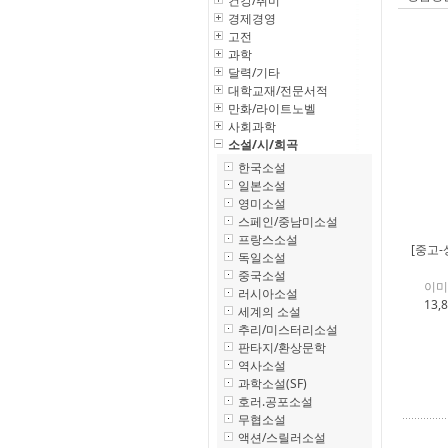
건강/취미
경제경영
고전
과학
달력/기타
대학교재/전문서적
만화/라이트노벨
사회과학
소설/시/희곡
한국소설
일본소설
영미소설
스페인/중남미소설
프랑스소설
[중고-
독일소설
중국소설
이미
러시아소설
13,
세계의 소설
추리/미스터리소설
판타지/환상문학
역사소설
과학소설(SF)
호러.공포소설
무협소설
액션/스릴러소설