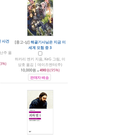
인 사건
[중고-상]
해골기사님은 지금 이
세계 모험 중 3
난주 옮
하카리 엔키 지음, KeG 그림, 이
3%)
상호 옮김 | 데이즈엔터(주)
10,000
원→
490
원(95%)
판매자 배송