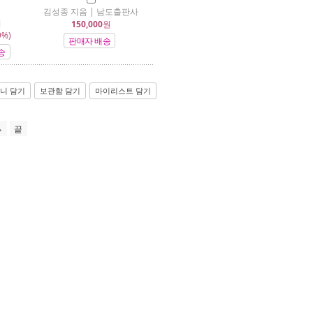
김성종 지음 | 남도출판사
비
150,000
원
9%)
판매자 배송
송
니 담기
보관함 담기
마이리스트 담기
끝