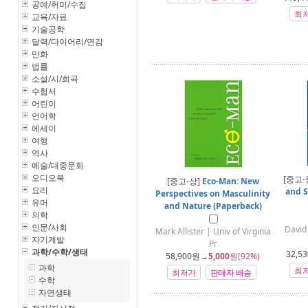
공예/취미/수집
최
교육/자료
기술공학
달력/다이어리/연감
만화
법률
소설/시/희곡
수험서
어린이
언어학
에세이
여행
역사
예술/대중문화
오디오북
[중고-
[중고-상]
Eco-Man: New
요리
and S
Perspectives on Masculinity
유머
and Nature (Paperback)
의학
인문/사회
David
Mark Allister | Univ of Virginia
자기계발
Pr
과학/수학/생태
32,53
58,900
원→
5,000
원(92%)
과학
최
최저가
판매자 배송
수학
자연생태