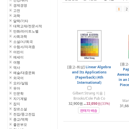
건강/취미
경제경영
1
2
고전
과학
달력/기타
대학교재/전문서적
만화/라이트노벨
사회과학
소설/시/희곡
수험서/자격증
어린이
에세이
여행
[중고
[중고-최상]
Linear Algebra
역사
Pap
and Its Applications
예술/대중문화
Awesom
(Paperback) (4th
외국어
in an 
International)
요리/살림
Piece
유아
Gilbert Strang 지음 |
인문학
Brooks/Cole Pub Co
자기계발
Mar
32,900
원→
22,050
원(33%)
잡지
31,66
장르소설
판매자 배송
전집/중고전집
종교/역학
좋은부모