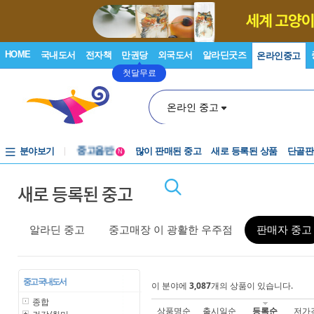
HOME
국내도서
전자책
만권당
외국도서
알라딘굿즈
온라인중고
첫달무료
온라인 중고
중고음반
분야보기
많이 판매된 중고
새로 등록된 상품
단골판
N
1천원부터
중고음반
새로 등록된 중고
알라딘 중고
중고매장 이 광활한 우주점
판매자 중고
중고 국내도서
이 분야에
3,087
개의 상품이 있습니다.
종합
상품명순
출시일순
등록순
저가