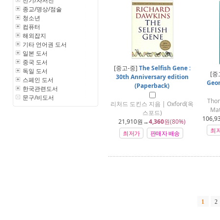
전기/자서전
종교/명상/점술
청소년
컴퓨터
해외잡지
기타 언어권 도서
일본 도서
중국 도서
[중고-중]
The Selfish Gene :
독일 도서
[중
30th Anniversary edition
스페인 도서
Geo
(Paperback)
한국관련도서
문구/비도서
Thom
리처드 도킨스 지음 | Oxford(옥
Mat
스포드)
106,9
21,910
원→
4,360
원(80%)
최
최저가
판매자 배송
1
2