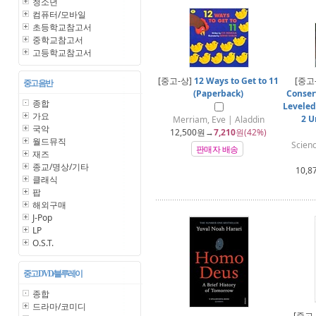
청소년
컴퓨터/모바일
초등학교참고서
중학교참고서
고등학교참고서
[중고-상]
12 Ways to Get to 11
[중고
중고 음반
(Paperback)
Conser
종합
Leveled
가요
2 U
Merriam, Eve | Aladdin
국악
12,500
원→
7,210
원(42%)
월드뮤직
Scienc
판매자 배송
재즈
종교/명상/기타
10,8
클래식
팝
해외구매
J-Pop
LP
O.S.T.
중고 DVD/블루레이
종합
드라마/코미디
[중고