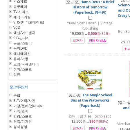
박스세트
[중고-중]
Homo Deus : A Brief
Science
블루레이
History of Tomorrow
and Ot
TV 시리즈
(Paperback, 영국판)
Crazy U
제작국가별
VHS (비디오테이프)
Yuval Noah Harari | Vintage
VCD
Publishing
Ben Be
액션/어드벤처
19,800
원→
3,500
원(82%)
S.F/판타지
최저가
판매자 배송
28,90
공포/스릴러
음악DVD
최
애니메이션
유아/아동
교양/다큐멘터리
취미/스포츠
성인
중고 외국도서
[중고-중]
The Magic School
종합
Bus at the Waterworks
ELT/어학/사전
[중고-
(Paperback)
가정/원예/인테리어
and
가족/관계
건강/스포츠
조애너 콜 지음 | Scholastic
건축/디자인
12,500
원→
890
원(93%)
Merchan
경제경영
최저가
판매자 배송
119,4