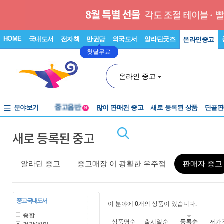
HOME
국내도서
전자책
만권당
외국도서
알라딘굿즈
온라인중고
첫달무료
온라인 중고
분야보기
중고음반
많이 판매된 중고
새로 등록된 상품
단골판
N
1천원부터
새로 등록된 중고
중고음반
알라딘 중고
중고매장 이 광활한 우주점
판매자 중고
중고 국내도서
이 분야에
0
개의 상품이 있습니다.
종합
상품명순
출시일순
등록순
저가