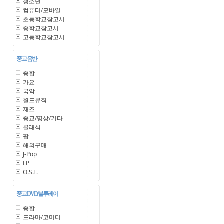
청소년
컴퓨터/모바일
초등학교참고서
중학교참고서
고등학교참고서
중고 음반
종합
가요
국악
월드뮤직
재즈
종교/명상/기타
클래식
팝
해외구매
J-Pop
LP
O.S.T.
중고 DVD/블루레이
종합
드라마/코미디