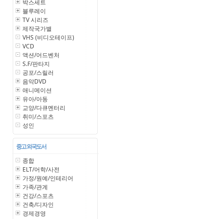
박스세트
블루레이
TV 시리즈
제작국가별
VHS (비디오테이프)
VCD
액션/어드벤처
S.F/판타지
공포/스릴러
음악DVD
애니메이션
유아/아동
교양/다큐멘터리
취미/스포츠
성인
중고 외국도서
종합
ELT/어학/사전
가정/원예/인테리어
가족/관계
건강/스포츠
건축/디자인
경제경영