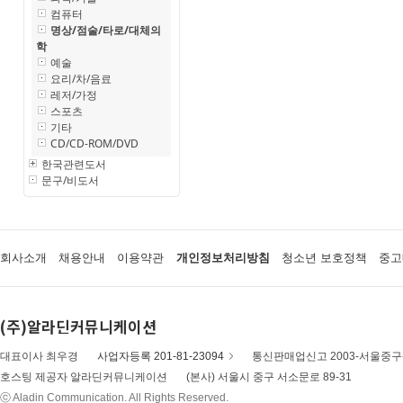
컴퓨터
명상/점술/타로/대체의
학
예술
요리/차/음료
레저/가정
스포츠
기타
CD/CD-ROM/DVD
한국관련도서
문구/비도서
회사소개
채용안내
이용약관
개인정보처리방침
청소년 보호정책
중고
(주)알라딘커뮤니케이션
대표이사 최우경
사업자등록 201-81-23094
통신판매업신고 2003-서울중구-
호스팅 제공자 알라딘커뮤니케이션
(본사) 서울시 중구 서소문로 89-31
ⓒ Aladin Communication. All Rights Reserved.