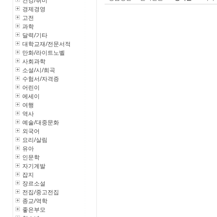
건강/취미
경제경영
고전
과학
달력/기타
대학교재/전문서적
만화/라이트노벨
사회과학
소설/시/희곡
수험서/자격증
어린이
에세이
여행
역사
예술/대중문화
외국어
요리/살림
유아
인문학
자기계발
잡지
장르소설
전집/중고전집
종교/역학
좋은부모