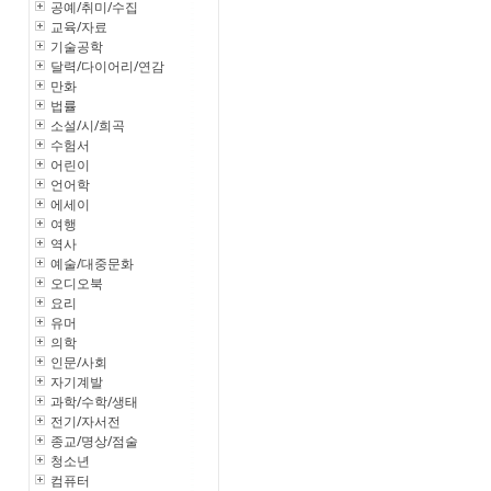
공예/취미/수집
교육/자료
기술공학
달력/다이어리/연감
만화
법률
소설/시/희곡
수험서
어린이
언어학
에세이
여행
역사
예술/대중문화
오디오북
요리
유머
의학
인문/사회
자기계발
과학/수학/생태
전기/자서전
종교/명상/점술
청소년
컴퓨터