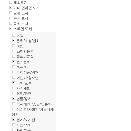
해외잡지
기타 언어권 도서
일본 도서
중국 도서
독일 도서
스페인 도서
건강
문학/소설/만화
여행
스페인문학
중남미문학
번역문학
희곡/시
문학이론/비평
어린이/청소년
어학/교육
자기계발
경제/경영
법률/정치
역사/철학/종교/인류학
심리학/사회학/커뮤니케
이션
전기/자서전
자연/의학
과학/기술