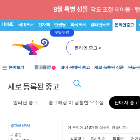
HOME
국내도서
전자책
만권당
외국도서
알라딘굿즈
온라인중고
첫달무료
온라인 중고
분야보기
중고음반
많이 판매된 중고
새로 등록된 상품
단골판
N
1천원부터
새로 등록된 중고
중고음반
알라딘 중고
중고매장 이 광활한 우주점
판매자 중고
중고 국내도서
이 분야에
313
개의 상품이 있습니다.
종합
상품명순
출시일순
등록순
저가