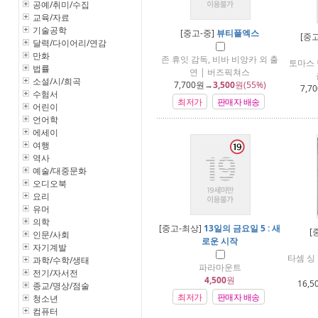
공예/취미/수집
교육/자료
기술공학
[중고-중]
뷰티풀엑스
[중
달력/다이어리/연감
만화
존 휴잇 감독, 비바 비앙카 외 출
토마스 
법률
연 | 버즈픽쳐스
소설/시/희곡
7,700
원→
3,500
원(55%)
7,70
수험서
최저가
판매자 배송
어린이
언어학
에세이
여행
역사
예술/대중문화
오디오북
요리
유머
의학
[중고-최상]
13일의 금요일 5 : 새
[
인문/사회
로운 시작
자기계발
타셈 싱
과학/수학/생태
파라마운트
전기/자서전
4,500
원
16,5
종교/명상/점술
최저가
판매자 배송
청소년
컴퓨터