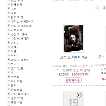
건강/취미
경제경영
1
2
고전
과학
달력/기타
대학교재/전문서적
만화/라이트노벨
사회과학
소설/시/희곡
수험서/자격증
어린이
에세이
여행
역사
[중고-
[중고-중]
해부학 교실
예술/대중문화
외국어
장 피에르
손태웅 감독, 온주완 외 출연 | 아
요리/살림
뇽 
이비젼엔터테인먼트(쌈지)
유아
9,9
13,200
원→
2,000
원(85%)
인문학
최
판매자 배송
자기계발
잡지
장르소설
전집/중고전집
종교/역학
좋은부모