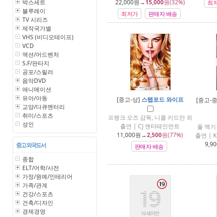
박스세트
22,000
원→
15,000
원(32%)
최
블루레이
최저가
판매자 배송
TV 시리즈
제작국가별
VHS (비디오테이프)
VCD
액션/어드벤처
S.F/판타지
공포/스릴러
음악DVD
애니메이션
유아/아동
[중고-상]
스텝포드 와이프
[중고-중
교양/다큐멘터리
취미/스포츠
프랭크 오즈 감독, 니콜 키드만 외
성인
출연 | CJ 엔터테인먼트
폴 맥기
11,000
원→
2,500
원(77%)
출연 |
9,90
중고 외국도서
판매자 배송
종합
ELT/어학/사전
가정/원예/인테리어
가족/관계
건강/스포츠
건축/디자인
경제경영