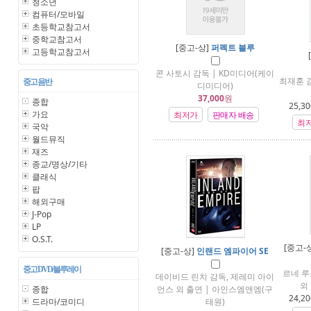
청소년
컴퓨터/모바일
초등학교참고서
중학교참고서
[중고-상]
퍼펙트 블루
고등학교참고서
콘 사토시 감독 | KD미디어(케이
최재훈 감
중고 음반
디미디어)
37,000
원
종합
25,30
가요
최저가
판매자 배송
최
국악
월드뮤직
재즈
종교/명상/기타
클래식
팝
해외구매
J-Pop
LP
O.S.T.
[중고-
[중고-상]
인랜드 엠파이어 SE
중고 DVD/블루레이
르네 루
데이비드 린치 감독, 제레미 아이
외
종합
언스 외 출연 | 아인스엠앤엠(구
24,20
드라마/코미디
태원)