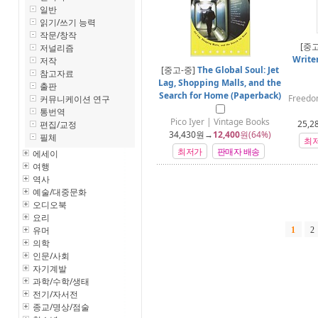
일반
읽기/쓰기 능력
작문/창작
[중
저널리즘
Write
저작
[중고-중]
The Global Soul: Jet
참고자료
Lag, Shopping Malls, and the
출판
Search for Home (Paperback)
Freedo
커뮤니케이션 연구
통번역
Pico Iyer | Vintage Books
25,2
편집/교정
34,430
원→
12,400
원(64%)
필체
최
최저가
판매자 배송
에세이
여행
역사
예술/대중문화
오디오북
요리
유머
1
2
의학
인문/사회
자기계발
과학/수학/생태
전기/자서전
종교/명상/점술