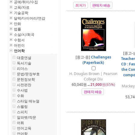
공예/취미/수집
최저가
판매자 배송
교육/자료
기술공학
달력/다이어리/연감
만화
법률
소설/시/희곡
수험서
어린이
언어학
[중고-
[중고-중]
Challenges
대중연설
Teacher
(Paperback)
독서기술
CD : Fa
리더스
the Con
H. Douglas Brown | Pearson
문법/문장부호
compon
College Div
문헌정보학
60,040
원→
21,000
원(65%)
사전편찬
Mackey
수사법
판매자 배송
수화
53,74
스타일 매뉴얼
스펠링
스피치
알파벳/작문
어휘
언어교육
언어학