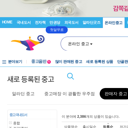
HOME
국내도서
전자책
만권당
외국도서
알라딘굿즈
온라인중고
첫달무료
온라인 중고
분야보기
중고음반
많이 판매된 중고
새로 등록된 상품
단골판
N
1천원부터
새로 등록된 중고
중고음반
알라딘 중고
중고매장 이 광활한 우주점
판매자 중고
중고 국내도서
이 분야에
2,386
개의 상품이 있습니다.
종합
상품명순
출시일순
등록순
저가