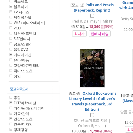
박스세트
Gramm
[중고-상]
Polis and Praxis
블루레이
with Au
(Paperback, Reprint)
TV 시리즈
제작국가별
Betty 
Fred R. Dallmayr | Mit Pr
VHS (비디오테이프)
45,310
원→
18,360
원(59%)
VCD
22,00
액션/어드벤처
최저가
판매자 배송
S.F/판타지
공포/스릴러
음악DVD
애니메이션
유아/아동
교양/다큐멘터리
취미/스포츠
성인
중고 외국도서
[중고-중]
Oxford Bookworms
[중고-
종합
Library Level 4 : Gulliver's
(Mass
ELT/어학/사전
Travels (Paperback, 3rd
가정/원예/인테리어
Edition)
말콤 글래
가족/관계
건강/스포츠
조너선 스위프트 지음 |
12,6
건축/디자인
Oxford(옥스포드)
경제경영
최
13,000
원→
1,790
원(86%)