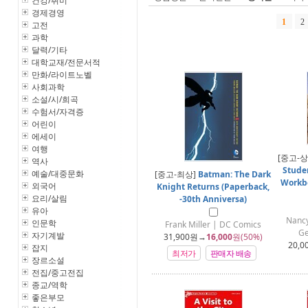
건강/취미
경제경영
1
2
고전
과학
달력/기타
대학교재/전문서적
만화/라이트노벨
사회과학
소설/시/희곡
수험서/자격증
어린이
에세이
여행
[중고-상
역사
Stude
예술/대중문화
[중고-최상]
Batman: The Dark
Workb
외국어
Knight Returns (Paperback,
요리/살림
-30th Anniversa)
유아
Nancy
인문학
Frank Miller | DC Comics
Ge
자기계발
31,900
원→
16,000
원(50%)
20,0
잡지
최저가
판매자 배송
장르소설
전집/중고전집
종교/역학
좋은부모