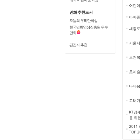
어린이
만화 추천도서
아마존
오늘의 우리만화상
한국만화영상진흥원 우수
세종도
만화
서울시
편집자 추천
보건복
롯데
나다
고래가
KT경
를 위
201
TOP 2