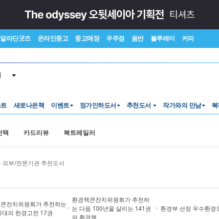
알라딘굿즈
온라인중고
중고매장
우주점
음반
블루레이
커피
서
스트
새로나온책
이벤트
정가인하도서
추천도서
작가와의 만남
북
선택
카드리뷰
북트레일러
>
외부/전문기관 추천도서
환경책큰잔치위원회가 추천하
큰잔치위원회가 추천하는
는 다음 100년을 살리는 141권
환경부 선정 우수환경
시대의 한경고전 17권
의 환경책