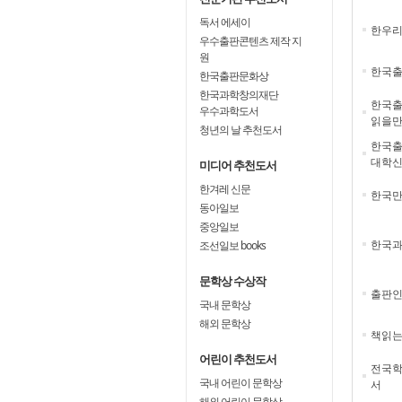
독서 에세이
한우
우수출판콘텐츠 제작 지
원
한국
한국출판문화상
한국과학창의재단
한국출
우수과학도서
읽을만
청년의 날 추천도서
한국출
대학신
미디어 추천도서
한겨레 신문
한국만
동아일보
중앙일보
한국과
조선일보 books
문학상 수상작
출판인
국내 문학상
해외 문학상
책읽
어린이 추천도서
전국학
국내 어린이 문학상
서
해외 어린이 문학상