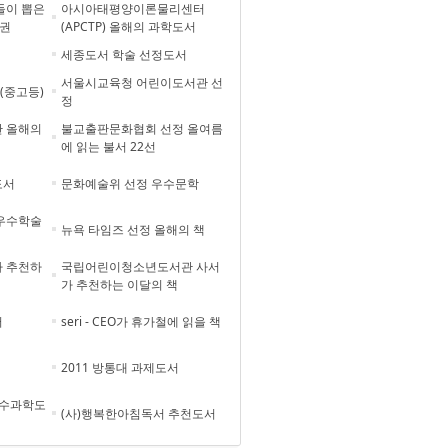
들이 뽑은
아시아태평양이론물리센터
0권
(APCTP) 올해의 과학도서
세종도서 학술 선정도서
서울시교육청 어린이도서관 선
(중고등)
정
 올해의
불교출판문화협회 선정 올여름
에 읽는 불서 22선
도서
문화예술위 선정 우수문학
우수학술
뉴욕 타임즈 선정 올해의 책
 추천하
국립어린이청소년도서관 사서
가 추천하는 이달의 책
서
seri - CEO가 휴가철에 읽을 책
2011 방통대 과제도서
우수과학도
(사)행복한아침독서 추천도서