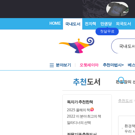
HOME
전자책
만권당
외국도서
국내도서
첫달무료
국내도
분야보기
오뒷세이아
추천마법사
베
추천
도서
편집장의 
추천도서
독자가 추천한책
2025
올해의 책
2022
이 분야 최고의 책
알라디너의 선택
환경책
우리 
전문기관 추천도서