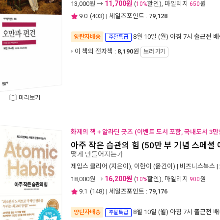
11,700원
13,000
원 →
(
할인), 마일리지
원
10%
650
9.0
(
403
) | 세일즈포인트 :
79,128
8월 10일 (월) 아침 7시
출근전 배
양탄자배송
주말특급
이 책의 전자책 :
8,190
원
보러 가기
미리보기
화제의 책 + 알라딘 굿즈 (이벤트 도서 포함, 국내도서 3만
아주 작은 습관의 힘 (50만 부 기념 스페셜
떻게 만들어지는가
제임스 클리어
(지은이),
이한이
(옮긴이) |
비즈니스북스
|
16,200원
18,000
원 →
(
할인), 마일리지
원
10%
900
9.1
(
148
) | 세일즈포인트 :
79,176
8월 10일 (월) 아침 7시
출근전 배
양탄자배송
주말특급