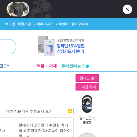
로그인
회원가입
마이페이지
고객센터
장바구니
(0)
펀드
북플
서재
투비컨티뉴드
창작플랫폼
알라딘 us
투비컨티뉴드
도서관 사서
다른 전문기관 추천도서 보기
현대경제연구원이 추천한 휴가
도서
철 최고경영자(CEO)들이 읽어야
할 도서