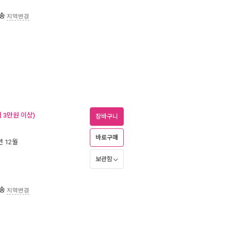
송
지역변경
 3만원 이상)
장바구니
바로구매
년 12월
보관함
송
지역변경