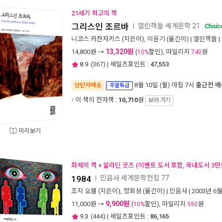
21세기 최고의 책
그리스인 조르바
열린책들 세계문학 21
ㅣ
Choic
니코스 카잔자키스
(지은이),
이윤기
(옮긴이) |
열린책들
|
13,320원
14,800
원 →
(
할인), 마일리지
원
10%
740
8.9
(
367
) | 세일즈포인트 :
47,553
8월 10일 (월) 아침 7시
출근전 배
양탄자배송
주말특급
이 책의 전자책 :
10,710
원
보러 가기
미리보기
화제의 책 + 알라딘 굿즈 (이벤트 도서 포함, 국내도서 3만
1984
민음사 세계문학전집 77
ㅣ
조지 오웰
(지은이),
정회성
(옮긴이) |
민음사
| 2003년 6
9,900원
11,000
원 →
(
할인), 마일리지
원
10%
550
9.3
(
444
) | 세일즈포인트 :
86,165