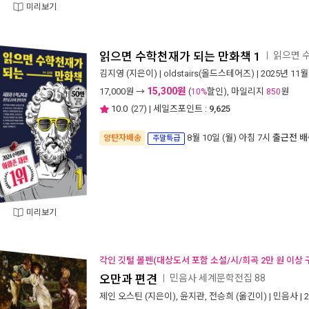
미리보기
읽으면 수학천재가 되는 만화책 1
읽으면 
ㅣ
김지영
(지은이) |
oldstairs(올드스테어즈)
| 2025년 11월
15,300원
17,000
원 →
(
할인), 마일리지
원
10%
850
10.0
(
27
) | 세일즈포인트 :
9,625
8월 10일 (월) 아침 7시
출근전 배
양탄자배송
주말특급
미리보기
각인 깃털 볼펜(대상도서 포함 소설/시/희곡 2만 원 이상 
오만과 편견
민음사 세계문학전집 88
ㅣ
제인 오스틴
(지은이),
윤지관
,
전승희
(옮긴이) |
민음사
| 