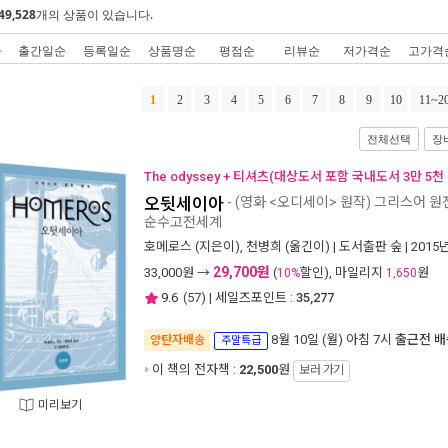
49,528
개의 상품이 있습니다.
순
출간일순
등록일순
상품명순
평점순
리뷰순
저가격순
고가격
1
2
3
4
5
6
7
8
9
10
11~2
전체선택
장
The odyssey + 티셔츠(대상도서 포함 국내도서 3만 5천
오뒷세이아
- (영화 <오디세이> 원작) 그리스어 
순수고전세계
호메로스
(지은이),
천병희
(옮긴이) |
도서출판 숲
| 2015
29,700원
33,000
원 →
(
할인), 마일리지
원
10%
1,650
9.6
(
57
) | 세일즈포인트 :
35,277
8월 10일 (월) 아침 7시
출근전 배
양탄자배송
주말특급
이 책의 전자책 :
22,500
원
보러 가기
미리보기