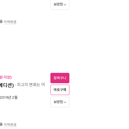
보관함
송
지역변경
원 이상)
장바구니
 에디션)
- 최고의 변화는 어
바로구매
 2019년 2월
보관함
송
지역변경