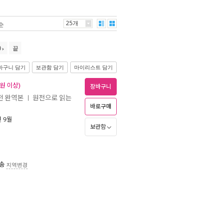
25개
순
0
끝
바구니 담기
보관함 담기
마이리스트 담기
 원 이상)
장바구니
원전 완역본
원전으로 읽는
ㅣ
바로구매
년 9월
보관함
송
지역변경