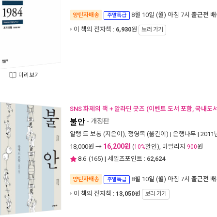
8월 10일 (월) 아침 7시
출근전 배
양탄자배송
주말특급
이 책의 전자책 :
6,930
원
보러 가기
미리보기
SNS 화제의 책 + 알라딘 굿즈 (이벤트 도서 포함, 국내도서
불안
- 개정판
알랭 드 보통
(지은이),
정영목
(옮긴이) |
은행나무
| 2011
16,200원
18,000
원 →
(
할인), 마일리지
원
10%
900
8.6
(
165
) | 세일즈포인트 :
62,624
8월 10일 (월) 아침 7시
출근전 배
양탄자배송
주말특급
이 책의 전자책 :
13,050
원
보러 가기