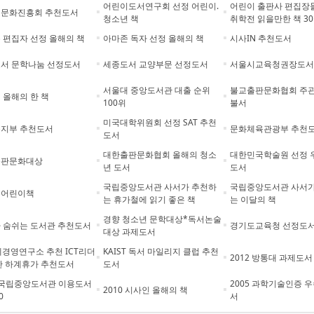
어린이도서연구회 선정 어린이.
어린이 출판사 편집장
문화진흥회 추천도서
청소년 책
취학전 읽을만한 책 3
 편집자 선정 올해의 책
아마존 독자 선정 올해의 책
시사IN 추천도서
서 문학나눔 선정도서
세종도서 교양부문 선정도서
서울시교육청권장도서
서울대 중앙도서관 대출 순위
불교출판문화협회 주관
 올해의 한 책
100위
불서
미국대학위원회 선정 SAT 추천
지부 추천도서
문화체육관광부 추천
도서
대한출판문화협회 올해의 청소
대한민국학술원 선정 
출판문화대상
년 도서
도서
국립중앙도서관 사서가 추천하
국립중앙도서관 사서가
움어린이책
는 휴가철에 읽기 좋은 책
는 이달의 책
경향 청소년 문학대상*독서논술
 숨쉬는 도서관 추천도서
경기도교육청 선정도
대상 과제도서
제경영연구소 추천 ICT리더
KAIST 독서 마일리지 클럽 추천
2012 방통대 과제도서
한 하계휴가 추천도서
도서
1 국립중앙도서관 이용도서
2005 과학기술인증 
2010 시사인 올해의 책
0
서