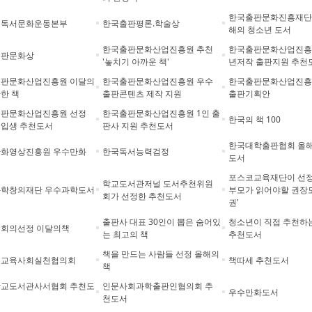
한국출판문화진흥재단 
리독서문화운동본부
한국출판평론.학술상
해의 청소년 도서
한국출판문화산업진흥원 추천
한국출판문화산업진흥
출판문화상
'놓치기 아까운 책'
년저작 출판지원 추천
판문화산업진흥원 이달의
한국출판문화산업진흥원 우수
한국출판문화산업진흥
한 책
출판콘텐츠 제작 지원
출판기획안
판문화산업진흥원 선정
한국출판문화산업진흥원 1인 출
한국의 책 100
입생 추천도서
판사 지원 추천도서
한국대학출판협회 올해
화영상진흥원 우수만화
한국독서능력검정
도서
포스코교육재단이 선정
학교도서관저널 도서추천위원
학창의재단 우수과학도서
부모가 읽어야할 권장도
회가 선정한 추천도서
권'
출판사 대표 30인이 뽑은 숨어있
청소년이 직접 추천하
회의선정 이달의책
는 최고의 책
추천도서
책을 만드는 사람들 선정 올해의
는교육사회실천협의회
책따세 추천도서
책
교도서관사서협회 추천도
인문사회과학출판인협의회 추
우수만화도서
천도서