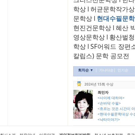
학상
l
허균문학작가상
문학상
l
현대수필문학
현진건문학상
l
혜산 
영상문학상
l
황산벌청
학상
l
SF어워드 장편
칼립스) 문학 공모전
회차순 ▼
|
가나다순
|
인기순
2024년 15회 수상
최민자
<사이에 대하여>
<손바닥 수필>
<흐르는 것은 시간이 
<현대수필문학대상 수
<낙타이야기>