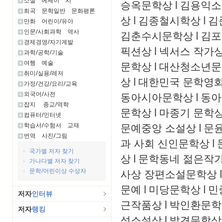
소설
에세이
시
승옥문학상
l
김용익소
희곡
문학일반
문화평론
상
l
김종철시학상
l
김
만화
어린이/유아
인문/사회과학
역사
김춘수시문학상
l
김포
경제경영/자기계발
픽션상
l
넥서스 작가
과학/공학/기술
여행
예술
문학상
l
대산청소년문
취미/실용/레저
상
l
대한민국 문학영화
가정/건강/요리/교육
외국어/사전
동아시아문학상
l
동아
잡지
종교/역학
문학상
l
마종기 문학
컴퓨터/인터넷
문예중앙 소설상
l
문윤
학습서/수험서
교재
번역
사진/그림
과 사회 신인문학상
l
국가별 저자 찾기
상
l
문학동네 젊은작
가나다별 저자 찾기
문학/어린이상 수상자
사상 장편소설문학상
l
문예
l
미당문학상
l
민
저자
인터뷰
근작품상
l
박인환문학
저자
랭킹
성소설상
l
발견문학상