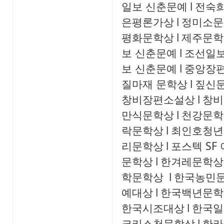
일보 신춘문예
l
전숙
은평론가상
l
정미소문
평화문학상
l
제주문학
보 신춘문예
l
조선일보
보 신춘문예
l
중앙장
질마재 문학상
l
짚신
창비장편소설상
l
창비
만식문학상
l
천강문학
락문학상
l
최인호청년
리문학상
l
포스텍 SF
문학상
l
한겨레문학상
학문학상
l
한국농민
예대상
l
한국백년문학
한국시조대상
l
한국일
크리스천문학상
l
한라