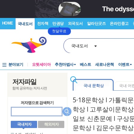
HOME
전자책
만권당
외국도서
알라딘굿즈
온라인중고
국내도서
첫달무료
국내도서
분야보기
오뒷세이아
추천마법사
베스트
새로나온책
이벤트
저자파일
국내 문학상
국내 어
함께 공유하는 저자 사전
5·18문학상
l
가톨릭문
저자명으로 검색하기
학상
l
고루살이문학상
일보 신춘문예
l
구상
국내저자
해외저자
문학상
l
김문수문학상