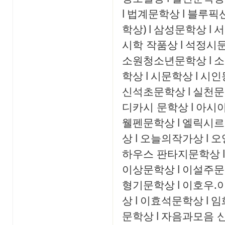
l
법계문학상
l
블루픽
학상)
l
삼성문학상
l
서
시학 작품상
l
석정시
소원청소년문학상
l
소
학상
l
시문학상
l
시인
신석초문학상
l
실천문
디카시 문학상
l
아시
웰펜문학상
l
엘릭시르
상
l
오늘의작가상
l
오
하우스 판타지문학상
l
이상문학상
l
이설주문
형기문학상
l
이호우.
상
l
이효석문학상
l
임
문학상
l
자음과모음 