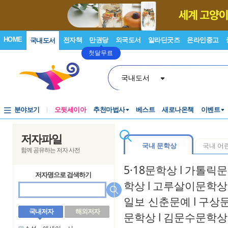
HOME
전자책
만권당
외국도서
알라딘굿즈
온라인중고
국내도서
첫달무료
국내도서
분야보기
오뒷세이아
추천마법사
베스트
새로나온책
이벤트
저자파일
국내 문학상
국내 어
함께 공유하는 저자 사전
5·18문학상
l
가톨릭문
저자명으로 검색하기
학상
l
고루살이문학상
일보 신춘문예
l
구상
국내저자
해외저자
문학상
l
김문수문학상