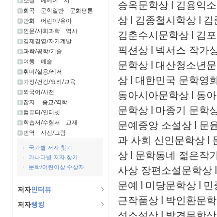
소설
에세이
시
승옥문학상
l
김용익소
희곡
문학일반
문화평론
상
l
김종철시학상
l
김
만화
어린이/유아
인문/사회과학
역사
김춘수시문학상
l
김포
경제경영/자기계발
픽션상
l
넥서스 작가
과학/공학/기술
여행
예술
문학상
l
대산청소년문
취미/실용/레저
상
l
대한민국 문학영화
가정/건강/요리/교육
외국어/사전
동아시아문학상
l
동아
잡지
종교/역학
문학상
l
마종기 문학
컴퓨터/인터넷
문예중앙 소설상
l
문윤
학습서/수험서
교재
번역
사진/그림
과 사회 신인문학상
l
국가별 저자 찾기
상
l
문학동네 젊은작
가나다별 저자 찾기
문학/어린이상 수상자
사상 장편소설문학상
l
문예
l
미당문학상
l
민
저자
인터뷰
근작품상
l
박인환문학
저자
랭킹
성소설상
l
발견문학상