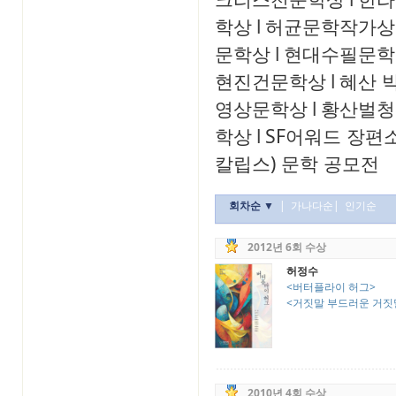
학상
l
허균문학작가상
문학상
l
현대수필문학
현진건문학상
l
혜산 
영상문학상
l
황산벌청
학상
l
SF어워드 장편
칼립스) 문학 공모전
회차순 ▼
|
가나다순
|
인기순
2012년 6회 수상
허정수
<버터플라이 허그>
<거짓말 부드러운 거짓
2010년 4회 수상