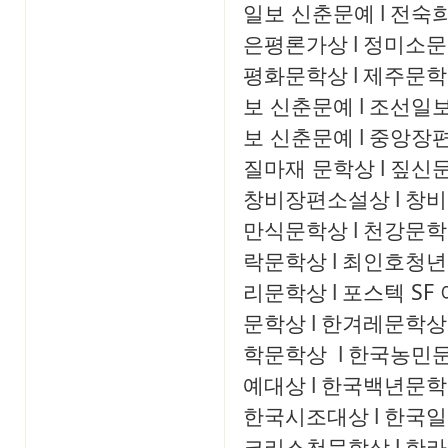
일보 신춘문예
l
전숙
은평론가상
l
정미소문
평화문학상
l
제주문학
보 신춘문예
l
조선일보
보 신춘문예
l
중앙장
질마재 문학상
l
짚신
창비장편소설상
l
창비
만식문학상
l
천강문학
락문학상
l
최인호청년
리문학상
l
포스텍 SF
문학상
l
한겨레문학상
학문학상
l
한국농민
예대상
l
한국백년문학
한국시조대상
l
한국일
크리스천문학상
l
한라