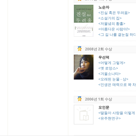
노순자
<진실 혹은 두려움>
<소설가의 집>
<저물녘의 황홀>
<아름다운 사람아!>
<그 길 나를 곁눈질 하
2008년 2회 수상
우선덕
<어떻게 그렇게>
<옛 로망스>
<겨울소나타>
<오래된 눈물 - 상>
<인생은 매력으로 꽉 
2006년 1회 수상
오인문
<딸들아 사랑을 이렇게
<유주현연구>