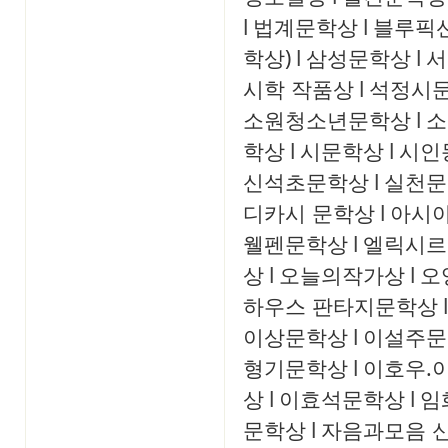
l
법계문학상
l
블루픽
학상)
l
삼성문학상
l
서
시학 작품상
l
석정시
소원청소년문학상
l
소
학상
l
시문학상
l
시인
신석초문학상
l
실천문
디카시 문학상
l
아시
웰펜문학상
l
엘릭시르
상
l
오늘의작가상
l
오
하우스 판타지문학상
l
이상문학상
l
이설주문
형기문학상
l
이호우.
상
l
이효석문학상
l
임
문학상
l
자음과모음 