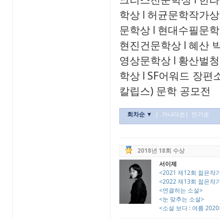
학상
l
허균문학작가상
문학상
l
현대수필문학
현진건문학상
l
혜산 
영상문학상
l
황산벌청
학상
l
SF어워드 장편
칼립스) 문학 공모전
회차순 ▼
|
가나다순
|
인기순
2018년 18회 수상
서이제
<2021 제12회 젊은
<2022 제13회 젊은
<연결하는 소설>
<눈 맞추는 소설>
<소설 보다 : 여름 2020