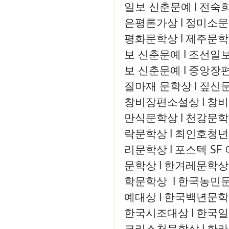
일보 신춘문예
l
전숙
은평론가상
l
정미소문
평화문학상
l
제주문학
보 신춘문예
l
조선일보
보 신춘문예
l
중앙장
질마재 문학상
l
짚신
창비장편소설상
l
창비
만식문학상
l
천강문학
락문학상
l
최인호청년
리문학상
l
포스텍 SF
문학상
l
한겨레문학상
학문학상
l
한국농민
예대상
l
한국백년문학
한국시조대상
l
한국일
크리스천문학상
l
한라