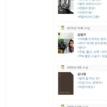
<컬러 크라이시스>
<편협의 완성>
<내란의 밤>
<#킬러스타그램>
2010년 10회 수상
김엄지
<미래를 도모하는 방식
<2017 제7회 문지문
<듣다>
<주말, 출근, 산책 : 어
<The 짧은 소설 3 : 
2009년 9회 수상
김나영
<말과 말 아닌 것>
<지금 다시, 문예지>
<덕분이에요>
2008년 8회 수상