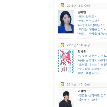
2016년 16회 수상
강혜빈
<밤의 팔레트>
<어느 푸른 저녁>
<사랑에 대답하는 시>
<미래는 허밍을 한다>
<비정기 간행물 때 Volume
2015년 15회 수상
임지은
<도넛을 나누는 기분 (시
<푸른 물속의 시 (워터
<도넛을 나누는 기분 (창
<무구함과 소보로>
<어느 푸른 저녁>
2014년 14회 수상
이설빈
<인간을 생각하면 잠이 
<울타리의 노래>