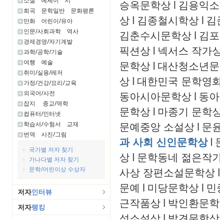
소설
에세이
시
승옥문학상
l
김용익소
희곡
문학일반
문화평론
상
l
김종철시학상
l
김
만화
어린이/유아
인문/사회과학
역사
김춘수시문학상
l
김포
경제경영/자기계발
픽션상
l
넥서스 작가
과학/공학/기술
여행
예술
문학상
l
대산청소년문
취미/실용/레저
상
l
대한민국 문학영화
가정/건강/요리/교육
외국어/사전
동아시아문학상
l
동아
잡지
종교/역학
문학상
l
마종기 문학
컴퓨터/인터넷
문예중앙 소설상
l
문윤
학습서/수험서
교재
번역
사진/그림
과 사회 신인문학상
l
국가별 저자 찾기
상
l
문학동네 젊은작
가나다별 저자 찾기
문학/어린이상 수상자
사상 장편소설문학상
l
문예
l
미당문학상
l
민
저자
인터뷰
근작품상
l
박인환문학
저자
랭킹
성소설상
l
발견문학상