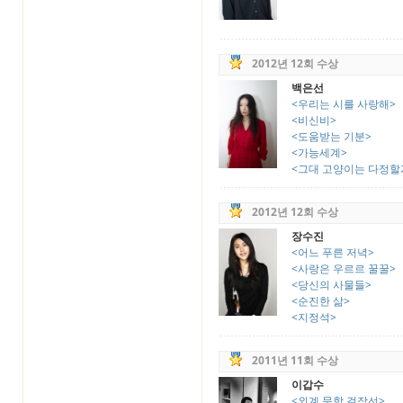
2012년 12회 수상
백은선
<우리는 시를 사랑해>
<비신비>
<도움받는 기분>
<가능세계>
<그대 고양이는 다정할
2012년 12회 수상
장수진
<어느 푸른 저녁>
<사랑은 우르르 꿀꿀>
<당신의 사물들>
<순진한 삶>
<지정석>
2011년 11회 수상
이갑수
<외계 문학 걸작선>