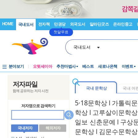
HOME
전자책
만권당
외국도서
알라딘굿즈
온라인중고
국내도서
첫달무료
국내도서
분야보기
오뒷세이아
추천마법사
베스트
새로나온책
이벤트
저자파일
국내 문학상
국내 어
함께 공유하는 저자 사전
5·18문학상
l
가톨릭문
저자명으로 검색하기
학상
l
고루살이문학상
일보 신춘문예
l
구상
국내저자
해외저자
문학상
l
김문수문학상