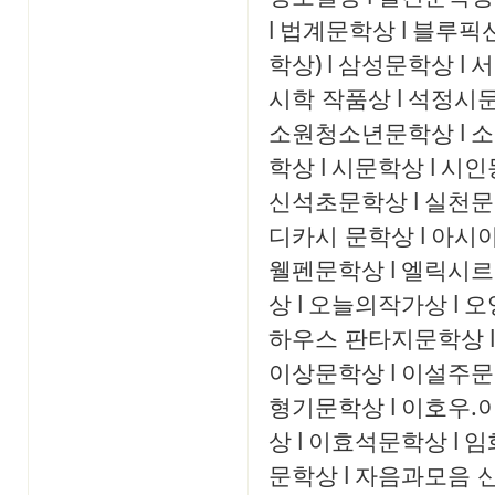
l
법계문학상
l
블루픽
학상)
l
삼성문학상
l
서
시학 작품상
l
석정시
소원청소년문학상
l
소
학상
l
시문학상
l
시인
신석초문학상
l
실천문
디카시 문학상
l
아시
웰펜문학상
l
엘릭시르
상
l
오늘의작가상
l
오
하우스 판타지문학상
l
이상문학상
l
이설주문
형기문학상
l
이호우.
상
l
이효석문학상
l
임
문학상
l
자음과모음 