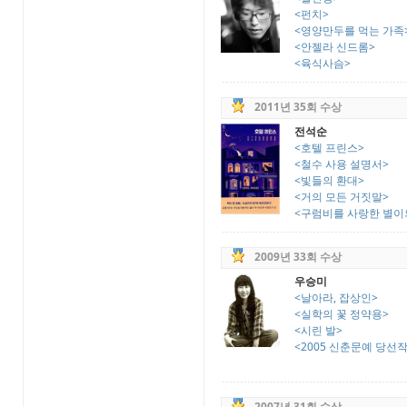
<펀치>
<영양만두를 먹는 가족
<안젤라 신드롬>
<육식사슴>
2011년 35회 수상
전석순
<호텔 프린스>
<철수 사용 설명서>
<빛들의 환대>
<거의 모든 거짓말>
<구럼비를 사랑한 별이
2009년 33회 수상
우승미
<날아라, 잡상인>
<실학의 꽃 정약용>
<시린 발>
<2005 신춘문예 당선
2007년 31회 수상