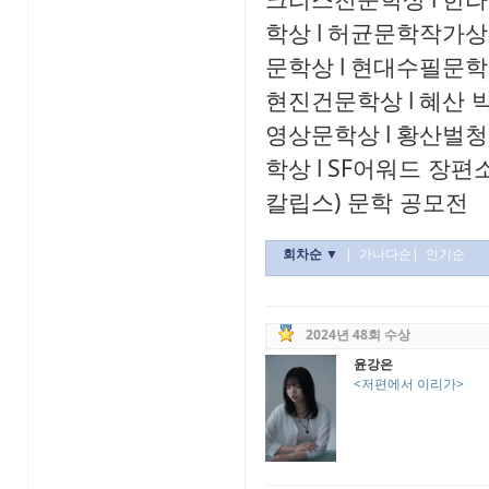
학상
l
허균문학작가상
문학상
l
현대수필문학
현진건문학상
l
혜산 
영상문학상
l
황산벌청
학상
l
SF어워드 장편
칼립스) 문학 공모전
회차순 ▼
|
가나다순
|
인기순
2024년 48회 수상
윤강은
<저편에서 이리가>