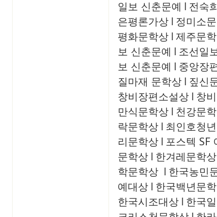
일보 신춘문예
l
전숙
은평론가상
l
정미소문
평화문학상
l
제주문학
보 신춘문예
l
조선일보
보 신춘문예
l
중앙장
질마재 문학상
l
짚신
창비장편소설상
l
창비
만식문학상
l
천강문학
락문학상
l
최인호청년
리문학상
l
포스텍 SF
문학상
l
한겨레문학상
학문학상
l
한국농민
예대상
l
한국백년문학
한국시조대상
l
한국일
크리스천문학상
l
한라