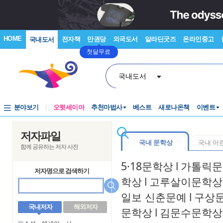
HOME
전자책
만권당
외국도서
알라딘굿즈
온라인중고
국내도서
첫달무료
국내도서
분야보기
오뒷세이아
추천마법사
베스트
새로나온책
이벤트
저자파일
국내 문학상
국내 어
함께 공유하는 저자 사전
5·18문학상
l
가톨릭문
저자명으로 검색하기
학상
l
고루살이문학상
일보 신춘문예
l
구상
국내저자
해외저자
문학상
l
김문수문학상