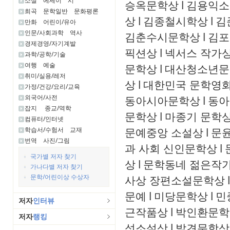
소설
에세이
시
승옥문학상
l
김용익소
희곡
문학일반
문화평론
상
l
김종철시학상
l
김
만화
어린이/유아
인문/사회과학
역사
김춘수시문학상
l
김포
경제경영/자기계발
픽션상
l
넥서스 작가
과학/공학/기술
여행
예술
문학상
l
대산청소년문
취미/실용/레저
상
l
대한민국 문학영화
가정/건강/요리/교육
외국어/사전
동아시아문학상
l
동아
잡지
종교/역학
문학상
l
마종기 문학
컴퓨터/인터넷
문예중앙 소설상
l
문윤
학습서/수험서
교재
번역
사진/그림
과 사회 신인문학상
l
국가별 저자 찾기
상
l
문학동네 젊은작
가나다별 저자 찾기
문학/어린이상 수상자
사상 장편소설문학상
l
문예
l
미당문학상
l
민
저자
인터뷰
근작품상
l
박인환문학
저자
랭킹
성소설상
l
발견문학상