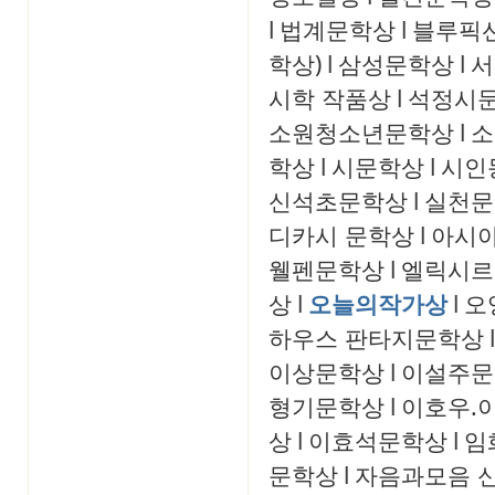
l
법계문학상
l
블루픽
학상)
l
삼성문학상
l
서
시학 작품상
l
석정시
소원청소년문학상
l
소
학상
l
시문학상
l
시인
신석초문학상
l
실천문
디카시 문학상
l
아시
웰펜문학상
l
엘릭시르
상
l
오늘의작가상
l
오
하우스 판타지문학상
l
이상문학상
l
이설주문
형기문학상
l
이호우.
상
l
이효석문학상
l
임
문학상
l
자음과모음 