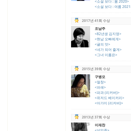
<소설 보다 : 봄 2020>
<소설 보다 : 여름 2021
2017년 41회 수상
조남주
<82년생 김지영>
<현남 오빠에게>
<귤의 맛>
<네가 되어 줄게>
<그녀 이름은>
2015년 39회 수상
구병모
<절창>
<파쇄>
<파과 (리커버)>
<위저드 베이커리>
<아가미 (리커버)>
2013년 37회 수상
이재찬
<살인종>