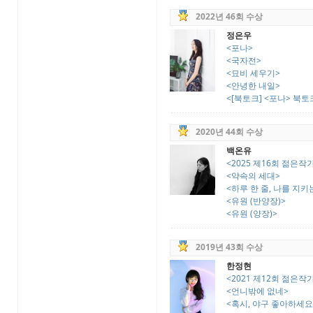
2022년 46회 수상
정은우
<포나>
<국자전>
<묘비 세우기>
<안녕한 내일>
<[북토크] <포나> 북토
2020년 44회 수상
백온유
<2025 제16회 젊은
<약속의 세대>
<하루 한 줄, 나를 지키
<유원 (반양장)>
<유원 (양장)>
2019년 43회 수상
한정현
<2021 제12회 젊은
<언니밖에 없네>
<혹시, 야구 좋아하세요