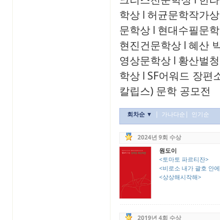
학상
l
허균문학작가상
문학상
l
현대수필문학
현진건문학상
l
혜산 
영상문학상
l
황산벌청
학상
l
SF어워드 장편
칼립스) 문학 공모전
회차순 ▼
|
가나다순
|
인기순
2024년 9회 수상
원도이
<토마토 파르티잔>
<비로소 내가 괄호 안에 
<상상해시작해>
2019년 4회 수상