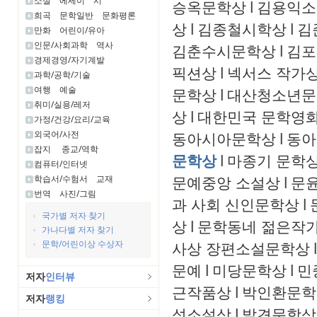
소설
에세이
시
승옥문학상
l
김용익소
희곡
문학일반
문화평론
상
l
김종철시학상
l
김
만화
어린이/유아
인문/사회과학
역사
김춘수시문학상
l
김포
경제경영/자기계발
픽션상
l
넥서스 작가
과학/공학/기술
여행
예술
문학상
l
대산청소년문
취미/실용/레저
상
l
대한민국 문학영화
가정/건강/요리/교육
외국어/사전
동아시아문학상
l
동아
잡지
종교/역학
문학상
l
마종기 문학
컴퓨터/인터넷
문예중앙 소설상
l
문윤
학습서/수험서
교재
번역
사진/그림
과 사회 신인문학상
l
국가별 저자 찾기
상
l
문학동네 젊은작
가나다별 저자 찾기
문학/어린이상 수상자
사상 장편소설문학상
l
문예
l
미당문학상
l
민
저자
인터뷰
근작품상
l
박인환문학
저자
랭킹
성소설상
l
발견문학상