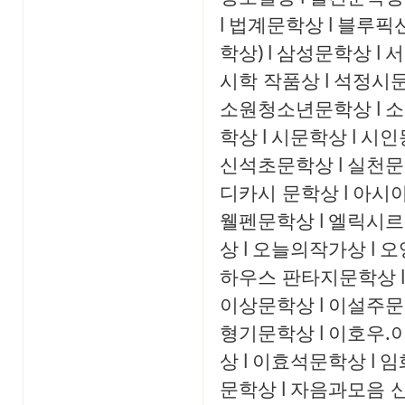
l
법계문학상
l
블루픽
학상)
l
삼성문학상
l
서
시학 작품상
l
석정시
소원청소년문학상
l
소
학상
l
시문학상
l
시인
신석초문학상
l
실천문
디카시 문학상
l
아시
웰펜문학상
l
엘릭시르
상
l
오늘의작가상
l
오
하우스 판타지문학상
l
이상문학상
l
이설주문
형기문학상
l
이호우.
상
l
이효석문학상
l
임
문학상
l
자음과모음 