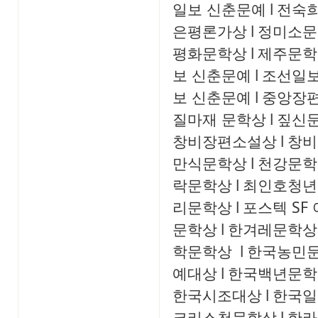
일보 신춘문예
l
전숙
은평론가상
l
정미소문
평화문학상
l
제주문학
보 신춘문예
l
조선일보
보 신춘문예
l
중앙장
질마재 문학상
l
짚신
창비장편소설상
l
창비
만식문학상
l
천강문학
락문학상
l
최인호청년
리문학상
l
포스텍 SF
문학상
l
한겨레문학상
학문학상
l
한국농민
예대상
l
한국백년문학
한국시조대상
l
한국일
크리스천문학상
l
한라