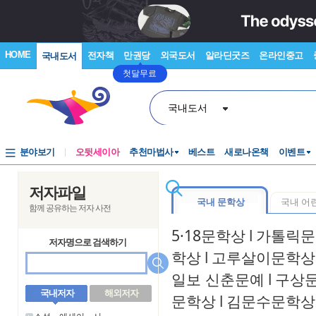
HOME
전자책
만권당
외국도서
알라딘굿즈
온라인중고
국내도서
첫달무료
국내도서
분야보기
오뒷세이아
추천마법사
베스트
새로나온책
이벤트
저자파일
국내 문학상
국내 어
함께 공유하는 저자 사전
5·18문학상
l
가톨릭문
저자명으로 검색하기
학상
l
고루살이문학상
일보 신춘문예
l
구상
국내저자
해외저자
문학상
l
김문수문학상