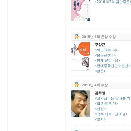
<2016 제7회 김만중문학
2015년 6회 은상 수상
구양근
<짜오! 차이나>
<붉은전쟁 1>
<안개 군함 - 상>
<현대중국단편소설선>
<칼춤>
2013년 4회 수상
김주영
<고기잡이는 갈대를 꺾
<잘 가요 엄마>
<빈집>
<객주 세트 - 전10권>
<멸치>