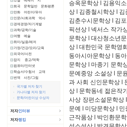
소설
에세이
시
승옥문학상
l
김용익소
희곡
문학일반
문화평론
상
l
김종철시학상
l
김
만화
어린이/유아
인문/사회과학
역사
김춘수시문학상
l
김포
경제경영/자기계발
픽션상
l
넥서스 작가
과학/공학/기술
여행
예술
문학상
l
대산청소년문
취미/실용/레저
상
l
대한민국 문학영화
가정/건강/요리/교육
외국어/사전
동아시아문학상
l
동아
잡지
종교/역학
문학상
l
마종기 문학
컴퓨터/인터넷
문예중앙 소설상
l
문윤
학습서/수험서
교재
번역
사진/그림
과 사회 신인문학상
l
국가별 저자 찾기
상
l
문학동네 젊은작
가나다별 저자 찾기
문학/어린이상 수상자
사상 장편소설문학상
l
문예
l
미당문학상
l
민
저자
인터뷰
근작품상
l
박인환문학
저자
랭킹
성소설상
l
발견문학상