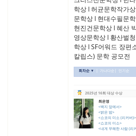
학상
l
허균문학작가상
문학상
l
현대수필문학
현진건문학상
l
혜산 
영상문학상
l
황산벌청
학상
l
SF어워드 장편
칼립스) 문학 공모전
회차순 ▼
|
가나다순
|
인기순
2025년 16회 대상 수상
최은영
<백지 앞에서>
<밝은 밤>
<쇼코의 미소 (리커버)>
<쇼코의 미소>
<내게 무해한 사람 (리