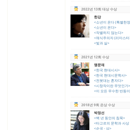
2022년 13회 대상 수상
한강
<소년이 온다 (특별한정
<소년이 온다>
<작별하지 않는다>
<채식주의자 (리마스터
<빛과 실>
2021년 12회 수상
맹문재
<한국 현대시사>
<한국 현대시문학사>
<전봇대는 혼자다>
<시창작이란 무엇인가
<이 모든 무수한 반동이
2018년 9회 은상 수상
박정선
<백 년 동안의 침묵>
<타고르의 문학과 사상
<순국 - 상>