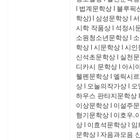
l
법계문학상
l
블루픽
학상)
l
삼성문학상
l
서
시학 작품상
l
석정시
소원청소년문학상
l
소
학상
l
시문학상
l
시인
신석초문학상
l
실천문
디카시 문학상
l
아시
웰펜문학상
l
엘릭시르
상
l
오늘의작가상
l
오
하우스 판타지문학상
l
이상문학상
l
이설주문
형기문학상
l
이호우.
상
l
이효석문학상
l
임
문학상
l
자음과모음 