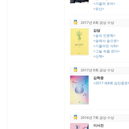
<가을의 유머>
<유산>
2017년 8회 금상 수상
김담
<숲의 인문학>
<숲에서 숲으로>
<기울어진 식탁>
<그늘 속을 걷다>
<산책>
2017년 8회 금상 수상
김학중
<2017 제8회 김만중문학
2016년 7회 금상 수상
이서진