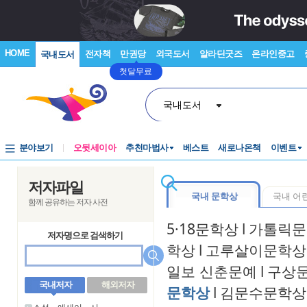
HOME
전자책
만권당
외국도서
알라딘굿즈
온라인중고
국내도서
첫달무료
국내도서
분야보기
오뒷세이아
추천마법사
베스트
새로나온책
이벤트
저자파일
국내 문학상
국내 어
함께 공유하는 저자 사전
5·18문학상
l
가톨릭문
저자명으로 검색하기
학상
l
고루살이문학상
일보 신춘문예
l
구상
국내저자
해외저자
문학상
l
김문수문학상