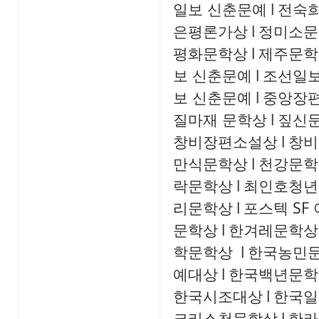
일보 신춘문예
l
전숙
은평론가상
l
정미소문
평화문학상
l
제주문학
보 신춘문예
l
조선일보
보 신춘문예
l
중앙장
질마재 문학상
l
짚신
창비장편소설상
l
창비
만식문학상
l
천강문학
락문학상
l
최인호청년
리문학상
l
포스텍 SF
문학상
l
한겨레문학상
학문학상
l
한국농민
예대상
l
한국백년문학
한국시조대상
l
한국일
크리스천문학상
l
한라