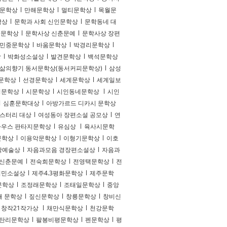
 문학상
l
만해문학상
l
멀티문학상
l
목월문
학상
l
문학과 사회 신인문학상
l
문학동네 대
년문학상
l
문학사상 신춘문예
l
문학사상 장편
민중문학상
l
바움문학상
l
박경리문학상
l
상
l
박화성소설상
l
발견문학상
l
백석문학상
삶의향기 동서문학상(동서커피문학상)
l
삼성
문학상
l
선경문학상
l
세계문학상
l
세계일보
평문학상
l
시문학상
l
시인동네문학상
l
시인
l
심훈문학대상
l
아방가르드 디카시 문학상
스터리 대상
l
여성동아 장편소설 공모상
l
연
우스 판타지문학상
l
유심상
l
육사시문학
문학상
l
이용악문학상
l
이형기문학상
l
이호
학예술상
l
자음과모음 경장편소설상
l
자음과
 신춘문예
l
전숙희문학상
l
전영택문학상
l
전
서민소설상
l
제주4.3평화문학상
l
제주문학
문학상
l
조정래문학상
l
조태일문학상
l
중앙
재 문학상
l
짚신문학상
l
창릉문학상
l
창비신
창작21작가상
l
채만식문학상
l
천강문학
탄리문학상
l
팔봉비평문학상
l
펜문학상
l
평