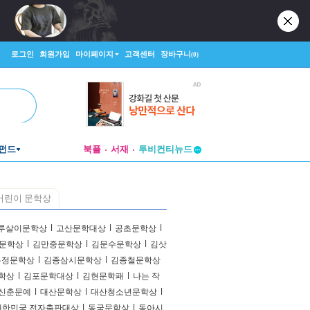
로그인
회원가입
마이페이지
고객센터
장바구니
(0)
펀드
북플
서재
투비컨티뉴드
창작플랫폼
투비컨티뉴드
어린이 문학상
루살이문학상
l
고산문학대상
l
공초문학상
l
문학상
l
김만중문학상
l
김문수문학상
l
김삿
유정문학상
l
김종삼시문학상
l
김종철문학상
학상
l
김포문학대상
l
김현문학패
l
나는 작
 신춘문예
l
대산문학상
l
대산청소년문학상
l
대한민국 전자출판대상
l
동국문학상
l
동아시