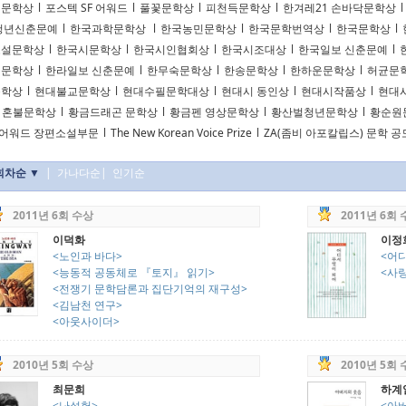
리문학상
l
포스텍 SF 어워드
l
풀꽃문학상
l
피천득문학상
l
한겨레21 손바닥문학상
l
청년신춘문예
l
한국과학문학상
l
한국농민문학상
l
한국문학번역상
l
한국문학상
l
소설문학상
l
한국시문학상
l
한국시인협회상
l
한국시조대상
l
한국일보 신춘문예
l
천문학상
l
한라일보 신춘문예
l
한무숙문학상
l
한송문학상
l
한하운문학상
l
허균문
문학상
l
현대불교문학상
l
현대수필문학대상
l
현대시 동인상
l
현대시작품상
l
현대
혼불문학상
l
황금드래곤 문학상
l
황금펜 영상문학상
l
황산벌청년문학상
l
황순원
F어워드 장편소설부문
l
The New Korean Voice Prize
l
ZA(좀비 아포칼립스) 문학 
회차순 ▼
|
가나다순
|
인기순
2011년 6회 수상
2011년 6회
이덕화
이정
<노인과 바다>
<어
<능동적 공동체로 『토지』 읽기>
<사
<전쟁기 문학담론과 집단기억의 재구성>
<김남천 연구>
<아웃사이더>
2010년 5회 수상
2010년 5회
최문희
하계
<난설헌>
<아