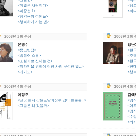
<이별은 사랑이다>
<탱
<이중섭 1>
<바
<정약용의 여인들>
<행복하게 사는 법>
2008년 3회 수상
2008년 3회
윤영수
맹난
<몽고반점>
<한국
<뱀장어 스튜>
<주
<소설가로 산다는 것>
<한국
<티타임을 위하여 착한 사람 문성현 열...>
<현
<귀가도>
<행
2008년 4회 수상
2008년 4회
이정호
김애
<신궁 분지 강원도달비장수 감비 천불붙...>
<명
<그들은 왜 갔을까>
<아
<명
<수
<의사