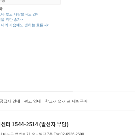
 수상
아
보다 짧고 사랑보다도 긴>
인을 위한 송가>
구나의 가슴에도 빙하는 흐른다>
공급사 안내
광고 안내
학교·기업·기관 대량구매
센터 1544-2514 (발신자 부담)
 마포구 백범로 71 숨도빌딩 7층
Fax 02-6926-2600