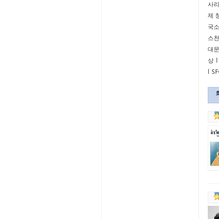
사
제 
국
스
대
상
l
l
S