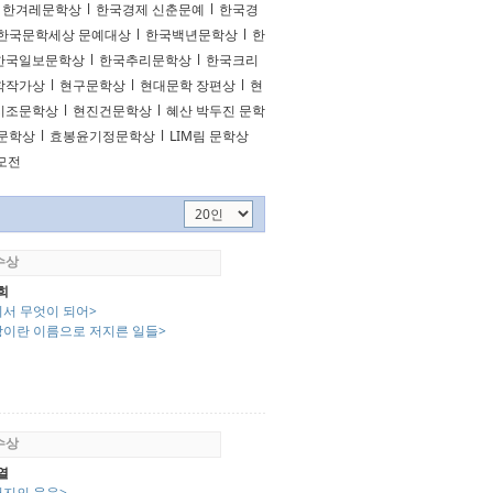
한겨레문학상
l
한국경제 신춘문예
l
한국경
한국문학세상 문예대상
l
한국백년문학상
l
한
한국일보문학상
l
한국추리문학상
l
한국크리
학작가상
l
현구문학상
l
현대문학 장편상
l
현
시조문학상
l
현진건문학상
l
혜산 박두진 문학
문학상
l
효봉윤기정문학상
l
LIM림 문학상
공모전
 수상
희
디서 무엇이 되어>
랑이란 이름으로 저지른 일들>
 수상
열
버지의 웃음>