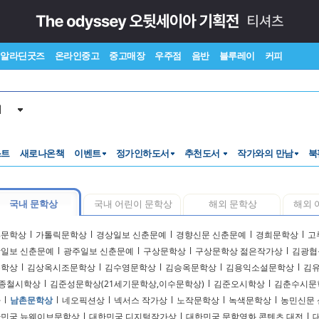
알라딘굿즈
온라인중고
중고매장
우주점
음반
블루레이
커피
서
스트
새로나온책
이벤트
정가인하도서
추천도서
작가와의 만남
북
국내 문학상
국내 어린이 문학상
해외 문학상
해외 
18문학상
l
가톨릭문학상
l
경상일보 신춘문예
l
경향신문 신춘문예
l
경희문학상
l
고
일보 신춘문예
l
광주일보 신춘문예
l
구상문학상
l
구상문학상 젊은작가상
l
김광협
문학상
l
김상옥시조문학상
l
김수영문학상
l
김승옥문학상
l
김용익소설문학상
l
김
종철시학상
l
김준성문학상(21세기문학상,이수문학상)
l
김준오시학상
l
김춘수시문
다
l
남촌문학상
l
네오픽션상
l
넥서스 작가상
l
노작문학상
l
녹색문학상
l
농민신문
민국 뉴웨이브문학상
l
대한민국 디지털작가상
l
대한민국 문학영화 콘텐츠 대전
l