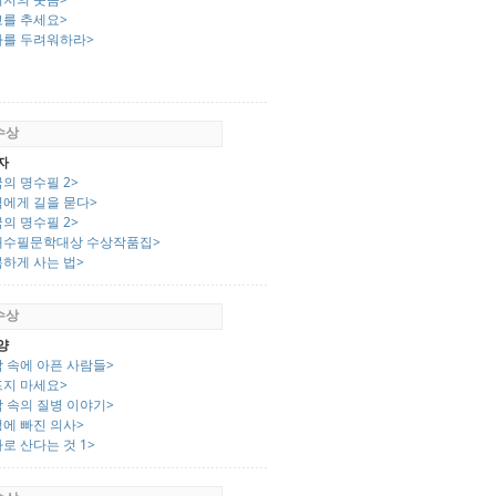
고를 추세요>
다를 두려워하라>
 수상
자
의 명수필 2>
역에게 길을 묻다>
의 명수필 2>
대수필문학대상 수상작품집>
복하게 사는 법>
 수상
양
작 속에 아픈 사람들>
프지 마세요>
작 속의 질병 이야기>
렁에 빠진 의사>
로 산다는 것 1>