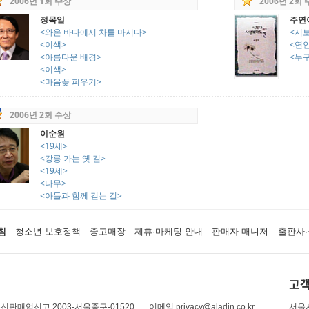
2006년 1회 수상
2006년 2회
정목일
주연
<와온 바다에서 차를 마시다>
<시
<이색>
<연
<아름다운 배경>
<누
<이색>
<마음꽃 피우기>
2006년 2회 수상
이순원
<19세>
<강릉 가는 옛 길>
<19세>
<나무>
<아들과 함께 걷는 길>
침
청소년 보호정책
중고매장
제휴·마케팅 안내
판매자 매니저
출판사·
고객
신판매업신고 2003-서울중구-01520
이메일 privacy@aladin.co.kr
서울시