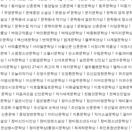
문학상
l
동아일보 신춘문예
l
동양일보 신춘문예
l
동인문학상
l
동주문학상
l
마종기
상
l
무영문학상
l
문예중앙 소설상
l
문윤성 sf 문학상
l
문지문학상
l
문학과 경계 문
소설상
l
문학동네 소설상
l
문학동네 작가상
l
문학동네 젊은작가상
l
문학동네 청소
설문학상
l
문학수첩 작가상
l
문학의문학 소설상
l
문화일보 신춘문예
l
미당문학상
l
상륭상
l
박영근작품상
l
박인환문학상
l
박재삼문학상
l
박종화문학상
l
박지리문학
수문학상
l
백신애문학상
l
번역문학상
l
법계문학상
l
블루픽션상
l
사계절문학상
l
학상
l
서덕출문학상
l
서라벌문학상
l
서울신문 신춘문예
l
서정시학 작품상
l
석정시
춘문예
l
소원청소년문학상
l
소월시문학상
l
손소희문학상
l
수림문학상
l
수필과비
회상
l
시작문학상
l
신동엽문학상
l
신석초문학상
l
실천문학 신인상
l
심연수문학상
시아문학상
l
알라딘 21세기 최고의 책
l
애지문학상
l
앨트웰펜문학상
l
엘릭시르 미
문학상
l
오늘의작가상
l
오영수문학상
l
오장환문학상
l
요산김정한문학상
l
위즈덤하
이범선문학상
l
이산문학상
l
이상문학상
l
이설주문학상
l
이어도문학상
l
이외수
이영도시조문학상
l
이호철통일로문학상
l
이화글빛문학상
l
이효석문학상
l
임화문
 문학상
l
자음과모음 신인문학상
l
작가세계문학상
l
전봉건문학상
l
전북도민일보
일문학상
l
젊은시인상
l
젊은평론가상
l
정미소문학상
l
정선아리랑문학상
l
제비꽃
조경희 수필문학상
l
조선일보 논픽션 대상
l
조선일보 신춘문예
l
조선일보 판타지
 신춘문예
l
중앙장편문학상
l
지리산문학상
l
지훈문학상
l
직지소설문학상
l
질마
소설상
l
창비신인시인상
l
창비장편소설상
l
창비청소년도서상
l
창비청소년문학상
l
천상병시문학상
l
청마문학상(통영시문학상)
l
최계락문학상
l
최인호청년문화상
l