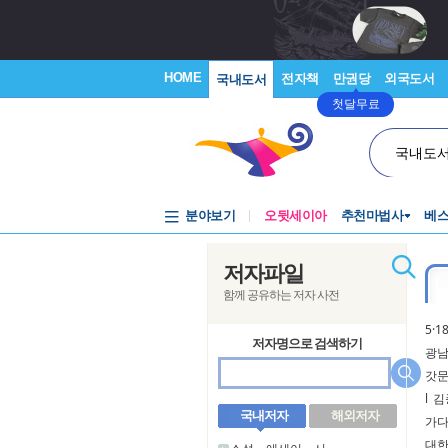
HOME
전자책
만권당
외국도서
국내도서
첫달무료
국내도
분야보기
오뒷세이아
추천마법사
베
저자파일
함께 공유하는 저자 사전
5·
저자명으로 검색하기
광남
갓
l
김
국내저자
해외저자
가
대한