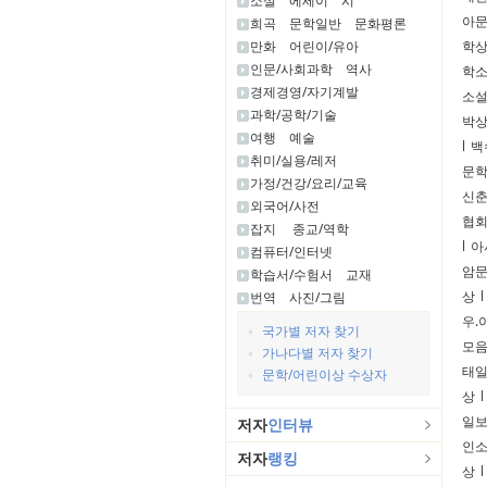
소설
에세이
시
아
희곡
문학일반
문화평론
만화
어린이/유아
학
인문/사회과학
역사
학
경제경영/자기계발
소
과학/공학/기술
박
여행
예술
l
백
취미/실용/레저
문
가정/건강/요리/교육
신
외국어/사전
협
잡지
종교/역학
l
아
컴퓨터/인터넷
암
학습서/수험서
교재
상
l
번역
사진/그림
우.
국가별 저자 찾기
모음
가나다별 저자 찾기
태
문학/어린이상 수상자
상
l
일보
저자
인터뷰
인
저자
랭킹
상
l