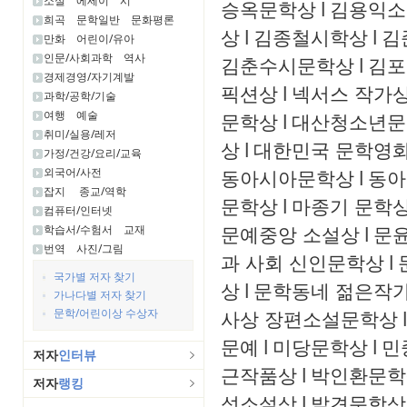
소설
에세이
시
승옥문학상
l
김용익소
희곡
문학일반
문화평론
상
l
김종철시학상
l
김
만화
어린이/유아
인문/사회과학
역사
김춘수시문학상
l
김포
경제경영/자기계발
픽션상
l
넥서스 작가
과학/공학/기술
여행
예술
문학상
l
대산청소년문
취미/실용/레저
상
l
대한민국 문학영화
가정/건강/요리/교육
외국어/사전
동아시아문학상
l
동아
잡지
종교/역학
문학상
l
마종기 문학
컴퓨터/인터넷
문예중앙 소설상
l
문윤
학습서/수험서
교재
번역
사진/그림
과 사회 신인문학상
l
국가별 저자 찾기
상
l
문학동네 젊은작
가나다별 저자 찾기
문학/어린이상 수상자
사상 장편소설문학상
l
문예
l
미당문학상
l
민
저자
인터뷰
근작품상
l
박인환문학
저자
랭킹
성소설상
l
발견문학상