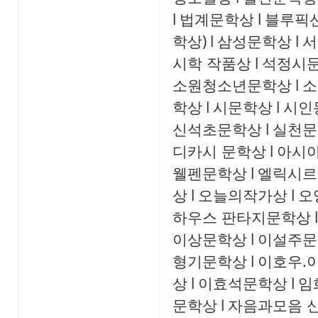
l
법계문학상
l
블루픽
학상)
l
삼성문학상
l
서
시학 작품상
l
석정시
소원청소년문학상
l
소
학상
l
시문학상
l
시인
신석초문학상
l
실천문
디카시 문학상
l
아시
웰펜문학상
l
엘릭시르
상
l
오늘의작가상
l
오
하우스 판타지문학상
l
이상문학상
l
이설주문
형기문학상
l
이호우.
상
l
이효석문학상
l
임
문학상
l
자음과모음 