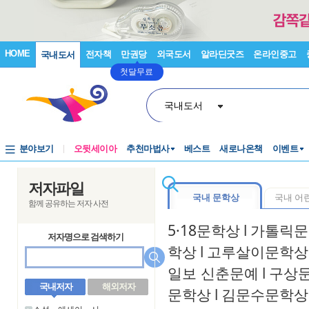
HOME
전자책
만권당
외국도서
알라딘굿즈
온라인중고
국내도서
첫달무료
국내도서
분야보기
오뒷세이아
추천마법사
베스트
새로나온책
이벤트
저자파일
국내 문학상
국내 어
함께 공유하는 저자 사전
5·18문학상
l
가톨릭문
저자명으로 검색하기
학상
l
고루살이문학상
일보 신춘문예
l
구상
국내저자
해외저자
문학상
l
김문수문학상