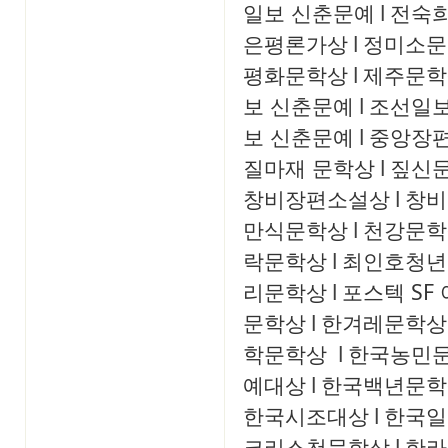
일보 신춘문예
l
전숙
은평론가상
l
정미소문
평화문학상
l
제주문학
보 신춘문예
l
조선일보
보 신춘문예
l
중앙장
질마재 문학상
l
짚신
창비장편소설상
l
창비
만식문학상
l
천강문학
락문학상
l
최인호청년
리문학상
l
포스텍 SF
문학상
l
한겨레문학상
학문학상
l
한국농민
예대상
l
한국백년문학
한국시조대상
l
한국일
크리스천문학상
l
한라