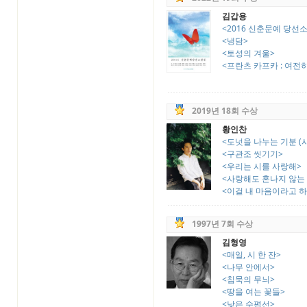
김갑용
<2016 신춘문예 당선
<냉담>
<토성의 겨울>
<프란츠 카프카 : 여전
2019년 18회 수상
황인찬
<도넛을 나누는 기분 (시
<구관조 씻기기>
<우리는 시를 사랑해>
<사랑해도 혼나지 않는
<이걸 내 마음이라고 하
1997년 7회 수상
김형영
<매일, 시 한 잔>
<나무 안에서>
<침묵의 무늬>
<땅을 여는 꽃들>
<낮은 수평선>