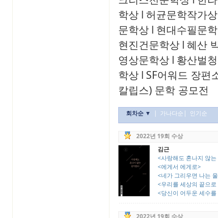
학상
l
허균문학작가상
문학상
l
현대수필문학
현진건문학상
l
혜산 
영상문학상
l
황산벌청
학상
l
SF어워드 장편
칼립스) 문학 공모전
회차순 ▼
|
가나다순
|
인기순
2022년 19회 수상
김근
<사랑해도 혼나지 않는
<에게서 에게로>
<네가 그리우면 나는 
<우리를 세상의 끝으로 
<당신이 어두운 세수를 
2022년 19회 수상