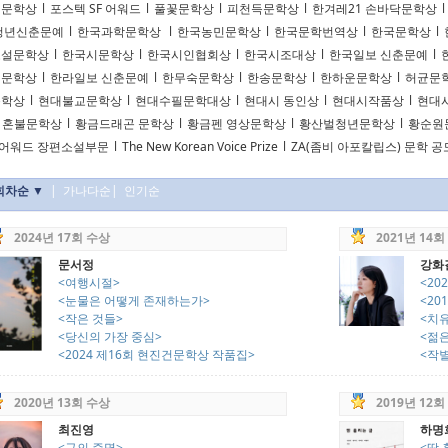
리문학상
l
포스텍 SF 어워드
l
풀꽃문학상
l
피천득문학상
l
한겨레21 손바닥문학상
l
청년신춘문예
l
한국과학문학상
l
한국농민문학상
l
한국문학번역상
l
한국문학상
l
소설문학상
l
한국시문학상
l
한국시인협회상
l
한국시조대상
l
한국일보 신춘문예
l
천문학상
l
한라일보 신춘문예
l
한무숙문학상
l
한송문학상
l
한하운문학상
l
허균문
문학상
l
현대불교문학상
l
현대수필문학대상
l
현대시 동인상
l
현대시작품상
l
현대
혼불문학상
l
황금드래곤 문학상
l
황금펜 영상문학상
l
황산벌청년문학상
l
황순원
F어워드 장편소설부문
l
The New Korean Voice Prize
l
ZA(좀비 아포칼립스) 문학 
회차순 ▼
|
가나다순
|
인기순
2024년 17회 수상
2021년 14회
문서정
강화
<여행시절>
<20
<눈물은 어떻게 존재하는가>
<20
<작은 것들>
<치유
<당신의 가장 중심>
<젊
<2024 제16회 현진건문학상 작품집>
<작
2020년 13회 수상
2019년 12회
최진영
하명
<구의 증명>
<땀 