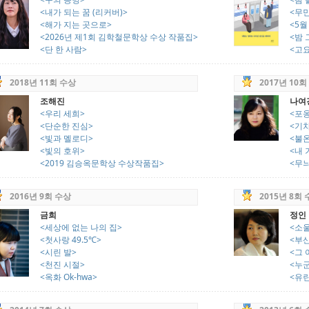
<내가 되는 꿈 (리커버)>
<무
<해가 지는 곳으로>
<5월
<2026년 제1회 김학철문학상 수상 작품집>
<밤 
<단 한 사람>
<고
2018년 11회 수상
2017년 10회
조해진
나여
<우리 세희>
<포
<단순한 진심>
<기
<빛과 멜로디>
<불
<빛의 호위>
<내 
<2019 김승옥문학상 수상작품집>
<무
2016년 9회 수상
2015년 8회
금희
정인
<세상에 없는 나의 집>
<소
<첫사랑 49.5℃>
<부
<시린 발>
<그 
<천진 시절>
<누군
<옥화 Ok-hwa>
<유