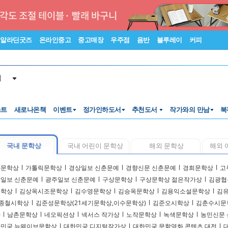
알라딘굿즈
온라인중고
중고매장
우주점
음반
블루레이
커피
서
스트
새로나온책
이벤트
정가인하도서
추천도서
작가와의 만남
북
국내 문학상
국내 어린이 문학상
해외 문학상
해외 
18문학상
l
가톨릭문학상
l
경상일보 신춘문예
l
경향신문 신춘문예
l
경희문학상
l
고
일보 신춘문예
l
광주일보 신춘문예
l
구상문학상
l
구상문학상 젊은작가상
l
김광협
문학상
l
김상옥시조문학상
l
김수영문학상
l
김승옥문학상
l
김용익소설문학상
l
김
종철시학상
l
김준성문학상(21세기문학상,이수문학상)
l
김준오시학상
l
김춘수시문
다
l
남촌문학상
l
네오픽션상
l
넥서스 작가상
l
노작문학상
l
녹색문학상
l
농민신문
민국 뉴웨이브문학상
l
대한민국 디지털작가상
l
대한민국 문학영화 콘텐츠 대전
l