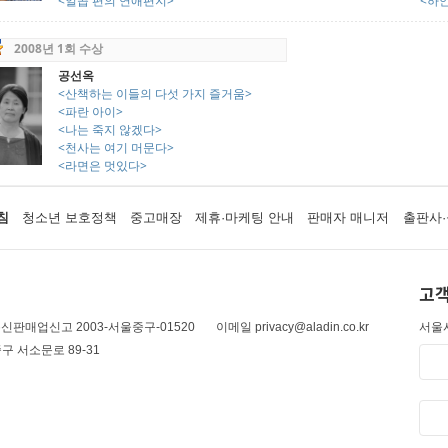
<일곱 편의 연애편지>
<하얀
2008년 1회 수상
공선옥
<산책하는 이들의 다섯 가지 즐거움>
<파란 아이>
<나는 죽지 않겠다>
<천사는 여기 머문다>
<라면은 멋있다>
침
청소년 보호정책
중고매장
제휴·마케팅 안내
판매자 매니저
출판사·
고객
신판매업신고 2003-서울중구-01520
이메일 privacy@aladin.co.kr
서울시
구 서소문로 89-31