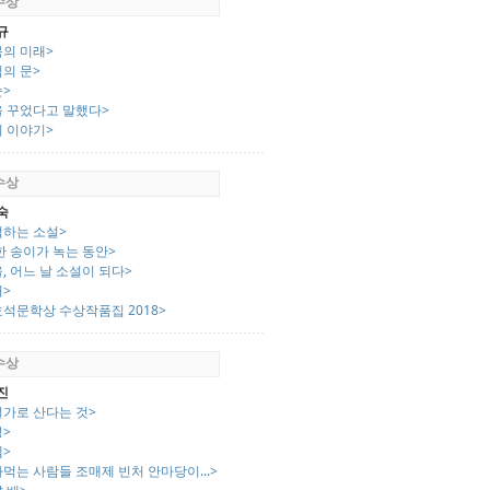
 수상
규
묵의 미래>
의 문>
순>
을 꾸었다고 말했다>
리 이야기>
 수상
숙
억하는 소설>
한 송이가 녹는 동안>
, 어느 날 소설이 되다>
처>
효석문학상 수상작품집 2018>
 수상
진
설가로 산다는 것>
성>
렘>
먹는 사람들 조매제 빈처 안마당이...>