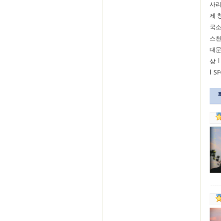
사
제 
국
스
대
상
l
l
S