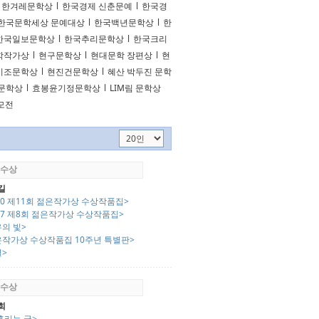
한겨레문학상
l
한국경제 신춘문예
l
한국경
한국문학세상 문예대상
l
한국백년문학상
l
한
한국일보문학상
l
한국추리문학상
l
한국크리
학작가상
l
현구문학상
l
현대문학 장편상
l
현
시조문학상
l
현진건문학상
l
혜산 박두진 문학
문학상
l
효봉윤기정문학상
l
LIM림 문학상
공모전
 수상
길
20 제11회 젊은작가상 수상작품집>
17 제8회 젊은작가상 수상작품집>
의 빛>
은작가상 수상작품집 10주년 특별판>
별>
 수상
희
흘리는 글>