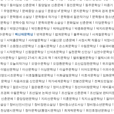
문학상
l
동아일보 신춘문예
l
동양일보 신춘문예
l
동인문학상
l
동주문학상
l
마종기
상
l
무영문학상
l
문예중앙 소설상
l
문윤성 sf 문학상
l
문지문학상
l
문학과 경계 문
소설상
l
문학동네 소설상
l
문학동네 작가상
l
문학동네 젊은작가상
l
문학동네 청소
설문학상
l
문학수첩 작가상
l
문학의문학 소설상
l
문화일보 신춘문예
l
미당문학상
l
상륭상
l
박영근작품상
l
박인환문학상
l
박재삼문학상
l
박종화문학상
l
박지리문학
수문학상
l
백신애문학상
l
번역문학상
l
법계문학상
l
블루픽션상
l
사계절문학상
l
학상
l
서덕출문학상
l
서라벌문학상
l
서울신문 신춘문예
l
서정시학 작품상
l
석정시
춘문예
l
소원청소년문학상
l
소월시문학상
l
손소희문학상
l
수림문학상
l
수필과비
회상
l
시작문학상
l
신동엽문학상
l
신석초문학상
l
실천문학 신인상
l
심연수문학상
시아문학상
l
알라딘 21세기 최고의 책
l
애지문학상
l
앨트웰펜문학상
l
엘릭시르 미
문학상
l
오늘의작가상
l
오영수문학상
l
오장환문학상
l
요산김정한문학상
l
위즈덤하
이범선문학상
l
이산문학상
l
이상문학상
l
이설주문학상
l
이어도문학상
l
이외수
이영도시조문학상
l
이호철통일로문학상
l
이화글빛문학상
l
이효석문학상
l
임화문
 문학상
l
자음과모음 신인문학상
l
작가세계문학상
l
전봉건문학상
l
전북도민일보
일문학상
l
젊은시인상
l
젊은평론가상
l
정미소문학상
l
정선아리랑문학상
l
제비꽃
조경희 수필문학상
l
조선일보 논픽션 대상
l
조선일보 신춘문예
l
조선일보 판타지
 신춘문예
l
중앙장편문학상
l
지리산문학상
l
지훈문학상
l
직지소설문학상
l
질마
소설상
l
창비신인시인상
l
창비장편소설상
l
창비청소년도서상
l
창비청소년문학상
l
천상병시문학상
l
청마문학상(통영시문학상)
l
최계락문학상
l
최인호청년문화상
l