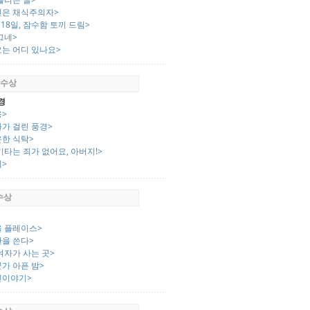
민은 채식주의자>
 18일, 잠수함 토끼 드림>
그네>
요는 어디 있나요>
 수상
경
옹>
차가 걸린 풍경>
온한 식탁>
기타는 죄가 없어요, 아버지!>
늬>
 수상
울 플레이스>
산을 쓴다>
여자가 사는 곳>
가 아픈 밤>
린이야기>