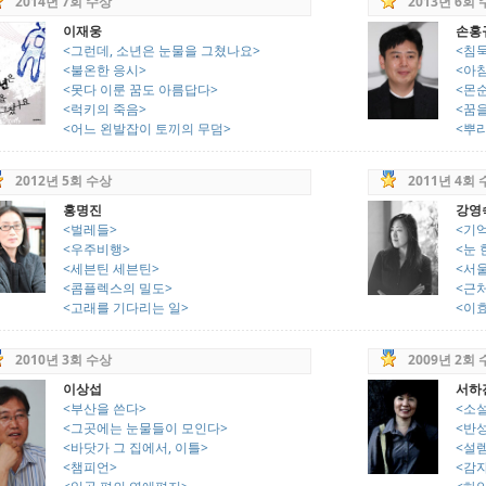
2014년 7회 수상
2013년 6회
이재웅
손홍
<그런데, 소년은 눈물을 그쳤나요>
<침
<불온한 응시>
<아침
<못다 이룬 꿈도 아름답다>
<몬
<럭키의 죽음>
<꿈
<어느 왼발잡이 토끼의 무덤>
<뿌
2012년 5회 수상
2011년 4회
홍명진
강영
<벌레들>
<기
<우주비행>
<눈 
<세븐틴 세븐틴>
<서울
<콤플렉스의 밀도>
<근
<고래를 기다리는 일>
<이
2010년 3회 수상
2009년 2회
이상섭
서하
<부산을 쓴다>
<소
<그곳에는 눈물들이 모인다>
<반
<바닷가 그 집에서, 이틀>
<설
<챔피언>
<감자