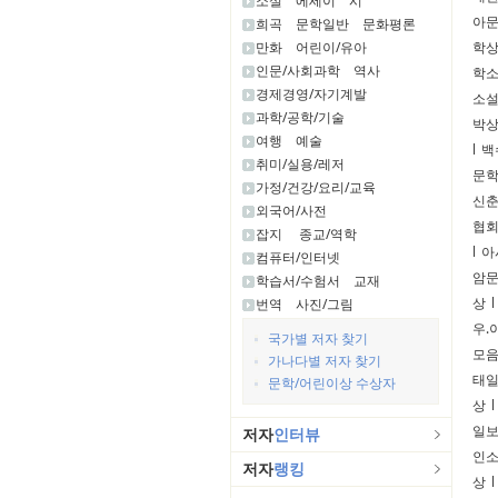
소설
에세이
시
아
희곡
문학일반
문화평론
만화
어린이/유아
학
인문/사회과학
역사
학
경제경영/자기계발
소
과학/공학/기술
박
여행
예술
l
백
취미/실용/레저
문
가정/건강/요리/교육
신
외국어/사전
협
잡지
종교/역학
l
아
컴퓨터/인터넷
암
학습서/수험서
교재
상
l
번역
사진/그림
우.
국가별 저자 찾기
모음
가나다별 저자 찾기
태
문학/어린이상 수상자
상
l
일보
저자
인터뷰
인
저자
랭킹
상
l