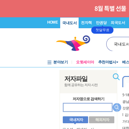
HOME
전자책
만권당
외국도서
국내도서
첫달무료
국내도
분야보기
오뒷세이아
추천마법사
베
저자파일
함께 공유하는 저자 사전
5·
저자명으로 검색하기
광남
갓
l
김
국내저자
해외저자
가
대한