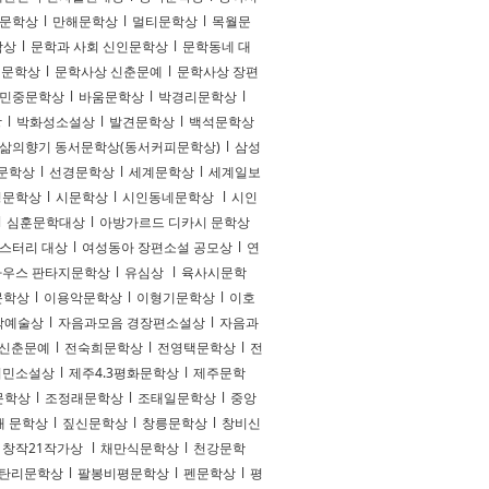
 문학상
l
만해문학상
l
멀티문학상
l
목월문
학상
l
문학과 사회 신인문학상
l
문학동네 대
년문학상
l
문학사상 신춘문예
l
문학사상 장편
민중문학상
l
바움문학상
l
박경리문학상
l
상
l
박화성소설상
l
발견문학상
l
백석문학상
삶의향기 동서문학상(동서커피문학상)
l
삼성
문학상
l
선경문학상
l
세계문학상
l
세계일보
평문학상
l
시문학상
l
시인동네문학상
l
시인
l
심훈문학대상
l
아방가르드 디카시 문학상
스터리 대상
l
여성동아 장편소설 공모상
l
연
우스 판타지문학상
l
유심상
l
육사시문학
문학상
l
이용악문학상
l
이형기문학상
l
이호
학예술상
l
자음과모음 경장편소설상
l
자음과
 신춘문예
l
전숙희문학상
l
전영택문학상
l
전
서민소설상
l
제주4.3평화문학상
l
제주문학
문학상
l
조정래문학상
l
조태일문학상
l
중앙
재 문학상
l
짚신문학상
l
창릉문학상
l
창비신
창작21작가상
l
채만식문학상
l
천강문학
탄리문학상
l
팔봉비평문학상
l
펜문학상
l
평