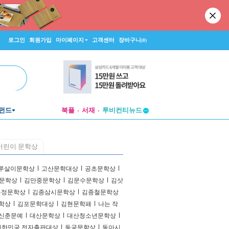
로그인
회원가입
마이페이지
고객센터
장바구니
(0)
펀드
북플
서재
투비컨티뉴드
창작플랫폼
투비컨티뉴드
어린이 문학상
루살이문학상
l
고산문학대상
l
공초문학상
l
문학상
l
김만중문학상
l
김문수문학상
l
김삿
유정문학상
l
김종삼시문학상
l
김종철문학상
학상
l
김포문학대상
l
김현문학패
l
나는 작
 신춘문예
l
대산문학상
l
대산청소년문학상
l
대한민국 전자출판대상
l
동국문학상
l
동아시