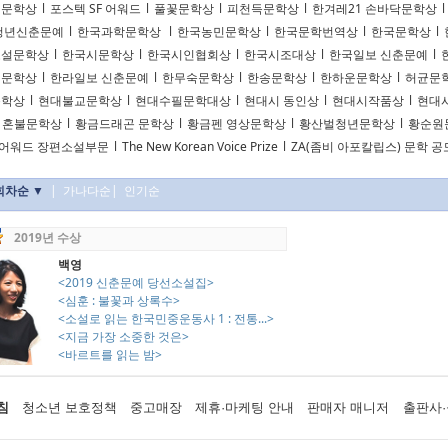
리문학상
l
포스텍 SF 어워드
l
풀꽃문학상
l
피천득문학상
l
한겨레21 손바닥문학상
l
청년신춘문예
l
한국과학문학상
l
한국농민문학상
l
한국문학번역상
l
한국문학상
l
소설문학상
l
한국시문학상
l
한국시인협회상
l
한국시조대상
l
한국일보 신춘문예
l
천문학상
l
한라일보 신춘문예
l
한무숙문학상
l
한송문학상
l
한하운문학상
l
허균문
문학상
l
현대불교문학상
l
현대수필문학대상
l
현대시 동인상
l
현대시작품상
l
현대
혼불문학상
l
황금드래곤 문학상
l
황금펜 영상문학상
l
황산벌청년문학상
l
황순원
F어워드 장편소설부문
l
The New Korean Voice Prize
l
ZA(좀비 아포칼립스) 문학 
회차순 ▼
|
가나다순
|
인기순
2019년 수상
백영
<2019 신춘문예 당선소설집>
<심훈 : 불꽃과 상록수>
<소설로 읽는 한국민중운동사 1 : 전통...>
<지금 가장 소중한 것은>
<바르트를 읽는 밤>
침
청소년 보호정책
중고매장
제휴·마케팅 안내
판매자 매니저
출판사·