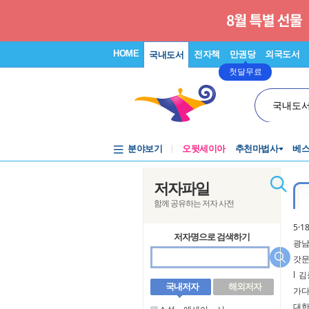
HOME
전자책
만권당
외국도서
국내도서
첫달무료
국내도
분야보기
오뒷세이아
추천마법사
베
저자파일
함께 공유하는 저자 사전
5·
저자명으로 검색하기
광남
갓
l
김
국내저자
해외저자
가
대한