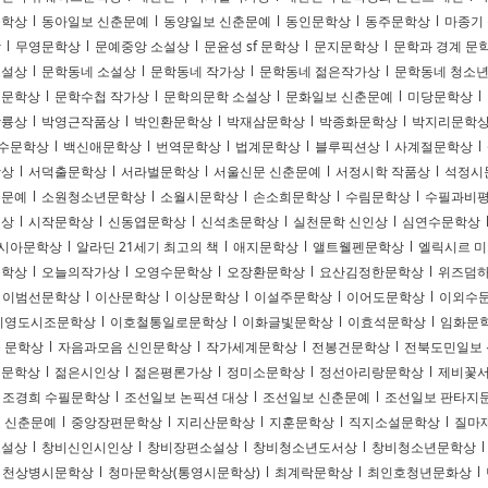
문학상
l
동아일보 신춘문예
l
동양일보 신춘문예
l
동인문학상
l
동주문학상
l
마종기
상
l
무영문학상
l
문예중앙 소설상
l
문윤성 sf 문학상
l
문지문학상
l
문학과 경계 문
소설상
l
문학동네 소설상
l
문학동네 작가상
l
문학동네 젊은작가상
l
문학동네 청소
설문학상
l
문학수첩 작가상
l
문학의문학 소설상
l
문화일보 신춘문예
l
미당문학상
l
상륭상
l
박영근작품상
l
박인환문학상
l
박재삼문학상
l
박종화문학상
l
박지리문학
수문학상
l
백신애문학상
l
번역문학상
l
법계문학상
l
블루픽션상
l
사계절문학상
l
학상
l
서덕출문학상
l
서라벌문학상
l
서울신문 신춘문예
l
서정시학 작품상
l
석정시
춘문예
l
소원청소년문학상
l
소월시문학상
l
손소희문학상
l
수림문학상
l
수필과비
회상
l
시작문학상
l
신동엽문학상
l
신석초문학상
l
실천문학 신인상
l
심연수문학상
시아문학상
l
알라딘 21세기 최고의 책
l
애지문학상
l
앨트웰펜문학상
l
엘릭시르 미
문학상
l
오늘의작가상
l
오영수문학상
l
오장환문학상
l
요산김정한문학상
l
위즈덤하
이범선문학상
l
이산문학상
l
이상문학상
l
이설주문학상
l
이어도문학상
l
이외수
이영도시조문학상
l
이호철통일로문학상
l
이화글빛문학상
l
이효석문학상
l
임화문
 문학상
l
자음과모음 신인문학상
l
작가세계문학상
l
전봉건문학상
l
전북도민일보
일문학상
l
젊은시인상
l
젊은평론가상
l
정미소문학상
l
정선아리랑문학상
l
제비꽃
조경희 수필문학상
l
조선일보 논픽션 대상
l
조선일보 신춘문예
l
조선일보 판타지
 신춘문예
l
중앙장편문학상
l
지리산문학상
l
지훈문학상
l
직지소설문학상
l
질마
소설상
l
창비신인시인상
l
창비장편소설상
l
창비청소년도서상
l
창비청소년문학상
l
천상병시문학상
l
청마문학상(통영시문학상)
l
최계락문학상
l
최인호청년문화상
l