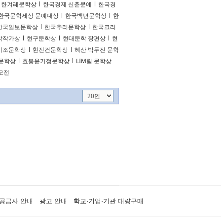
한겨레문학상
l
한국경제 신춘문예
l
한국경
한국문학세상 문예대상
l
한국백년문학상
l
한
한국일보문학상
l
한국추리문학상
l
한국크리
학작가상
l
현구문학상
l
현대문학 장편상
l
현
시조문학상
l
현진건문학상
l
혜산 박두진 문학
문학상
l
효봉윤기정문학상
l
LIM림 문학상
공모전
공급사 안내
광고 안내
학교·기업·기관 대량구매