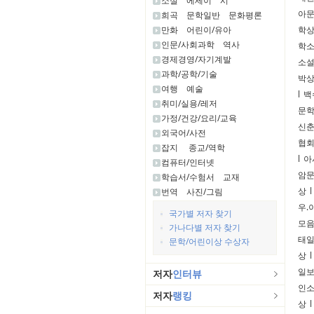
소설
에세이
시
아
희곡
문학일반
문화평론
만화
어린이/유아
학
인문/사회과학
역사
학
경제경영/자기계발
소
과학/공학/기술
박
여행
예술
l
백
취미/실용/레저
문
가정/건강/요리/교육
신
외국어/사전
협
잡지
종교/역학
l
아
컴퓨터/인터넷
암
학습서/수험서
교재
상
l
번역
사진/그림
우.
국가별 저자 찾기
모음
가나다별 저자 찾기
태
문학/어린이상 수상자
상
l
일보
저자
인터뷰
인
저자
랭킹
상
l