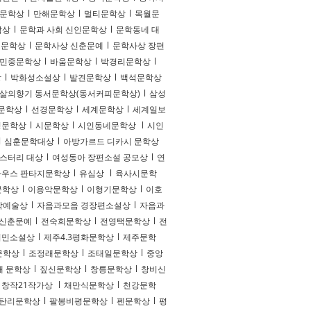
 문학상
l
만해문학상
l
멀티문학상
l
목월문
학상
l
문학과 사회 신인문학상
l
문학동네 대
년문학상
l
문학사상 신춘문예
l
문학사상 장편
민중문학상
l
바움문학상
l
박경리문학상
l
상
l
박화성소설상
l
발견문학상
l
백석문학상
삶의향기 동서문학상(동서커피문학상)
l
삼성
문학상
l
선경문학상
l
세계문학상
l
세계일보
평문학상
l
시문학상
l
시인동네문학상
l
시인
l
심훈문학대상
l
아방가르드 디카시 문학상
스터리 대상
l
여성동아 장편소설 공모상
l
연
우스 판타지문학상
l
유심상
l
육사시문학
문학상
l
이용악문학상
l
이형기문학상
l
이호
학예술상
l
자음과모음 경장편소설상
l
자음과
 신춘문예
l
전숙희문학상
l
전영택문학상
l
전
서민소설상
l
제주4.3평화문학상
l
제주문학
문학상
l
조정래문학상
l
조태일문학상
l
중앙
재 문학상
l
짚신문학상
l
창릉문학상
l
창비신
창작21작가상
l
채만식문학상
l
천강문학
탄리문학상
l
팔봉비평문학상
l
펜문학상
l
평