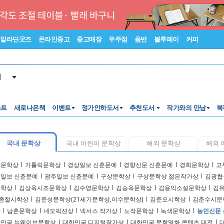
알라딘굿즈
온라인중고
중고매장
우주점
음반
블루레이
커피
서
스트
새로나온책
이벤트
정가인하도서
추천도서
작가와의 만남
북
국내 문학상
국내 어린이 문학상
해외 문학상
해외 
18문학상
l
가톨릭문학상
l
경상일보 신춘문예
l
경향신문 신춘문예
l
경희문학상
l
고
일보 신춘문예
l
광주일보 신춘문예
l
구상문학상
l
구상문학상 젊은작가상
l
김광협
문학상
l
김상옥시조문학상
l
김수영문학상
l
김승옥문학상
l
김용익소설문학상
l
김
종철시학상
l
김준성문학상(21세기문학상,이수문학상)
l
김준오시학상
l
김춘수시문
다
l
남촌문학상
l
네오픽션상
l
넥서스 작가상
l
노작문학상
l
녹색문학상
l
농민신문
민국 뉴웨이브문학상
l
대한민국 디지털작가상
l
대한민국 문학영화 콘텐츠 대전
l