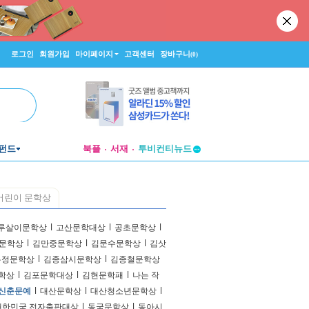
로그인
회원가입
마이페이지
고객센터
장바구니
(0)
펀드
북플
서재
투비컨티뉴드
창작플랫폼
투비컨티뉴드
어린이 문학상
루살이문학상
l
고산문학대상
l
공초문학상
l
문학상
l
김만중문학상
l
김문수문학상
l
김삿
유정문학상
l
김종삼시문학상
l
김종철문학상
학상
l
김포문학대상
l
김현문학패
l
나는 작
 신춘문예
l
대산문학상
l
대산청소년문학상
l
대한민국 전자출판대상
l
동국문학상
l
동아시