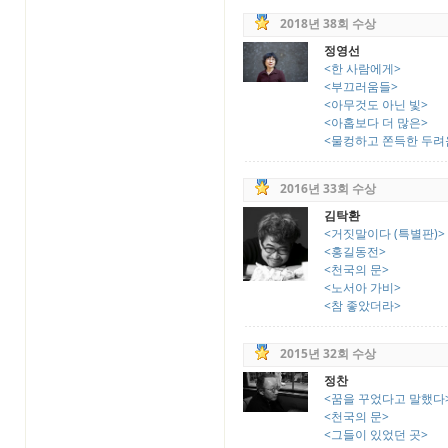
2018년 38회 수상
정영선
<한 사람에게>
<부끄러움들>
<아무것도 아닌 빛>
<아홉보다 더 많은>
<물컹하고 쫀득한 두려
2016년 33회 수상
김탁환
<거짓말이다 (특별판)>
<홍길동전>
<천국의 문>
<노서아 가비>
<참 좋았더라>
2015년 32회 수상
정찬
<꿈을 꾸었다고 말했다
<천국의 문>
<그들이 있었던 곳>