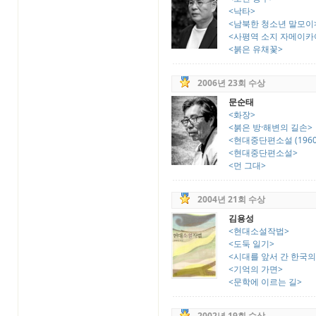
<낙타>
<남북한 청소년 말모이
<사평역 소지 자메이카여 
<붉은 유채꽃>
2006년 23회 수상
문순태
<화장>
<붉은 방·해변의 길손>
<현대중단편소설 (1960~
<현대중단편소설>
<먼 그대>
2004년 21회 수상
김용성
<현대소설작법>
<도둑 일기>
<시대를 앞서 간 한국의
<기억의 가면>
<문학에 이르는 길>
2002년 19회 수상