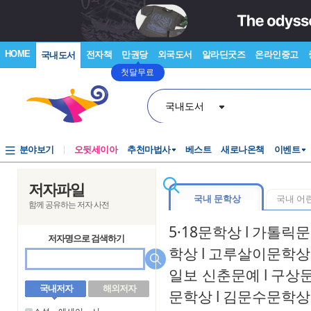
HOME
전자책
만권당
외국도서
알라딘굿즈
온라인중고
국내도서
첫달무료
국내도서
분야보기
오뒷세이아
추천마법사
베스트
새로나온책
이벤트
저자파일
국내 문학상
국내 어
함께 공유하는 저자 사전
5·18문학상
l
가톨릭문
저자명으로 검색하기
학상
l
고루살이문학상
일보 신춘문예
l
구상
국내저자
해외저자
문학상
l
김문수문학상