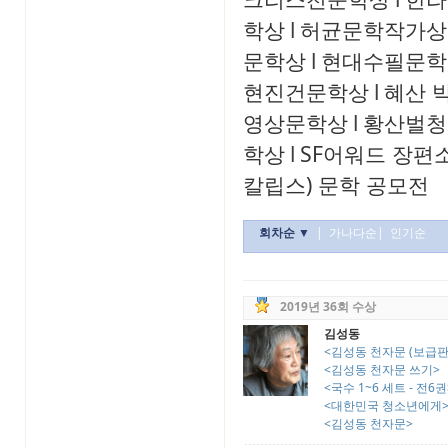
학상
l
허균문학작가상
문학상
l
현대수필문학
현진건문학상
l
혜산 
영상문학상
l
황산벌청
학상
l
SF어워드 장편
칼립스) 문학 공모전
회차순 ▼
|
가나다순
|
인기순
2019년 36회 수상
김성동
<김성동 천자문 (보급판
<김성동 천자문 쓰기>
<국수 1~6 세트 - 전6권
<대한민국 청소년에게
<김성동 천자문>