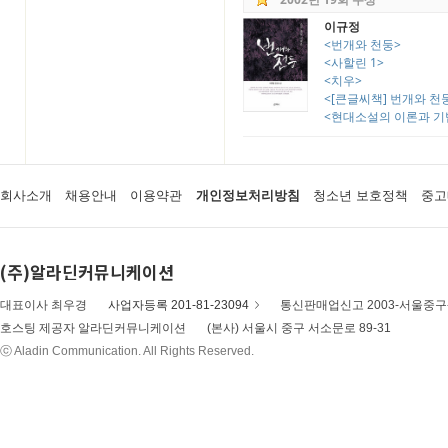
이규정
<번개와 천둥>
<사할린 1>
<치우>
<[큰글씨책] 번개와 천둥
<현대소설의 이론과 기
회사소개
채용안내
이용약관
개인정보처리방침
청소년 보호정책
중고
(주)알라딘커뮤니케이션
대표이사 최우경
사업자등록 201-81-23094
통신판매업신고 2003-서울중구-
호스팅 제공자 알라딘커뮤니케이션
(본사) 서울시 중구 서소문로 89-31
ⓒ Aladin Communication. All Rights Reserved.