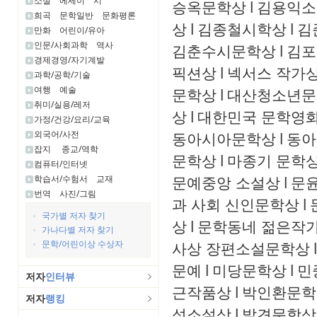
소설
에세이
시
승옥문학상
l
김용익소
희곡
문학일반
문화평론
상
l
김종철시학상
l
김
만화
어린이/유아
인문/사회과학
역사
김춘수시문학상
l
김포
경제경영/자기계발
픽션상
l
넥서스 작가
과학/공학/기술
여행
예술
문학상
l
대산청소년문
취미/실용/레저
상
l
대한민국 문학영화
가정/건강/요리/교육
외국어/사전
동아시아문학상
l
동아
잡지
종교/역학
문학상
l
마종기 문학
컴퓨터/인터넷
문예중앙 소설상
l
문윤
학습서/수험서
교재
번역
사진/그림
과 사회 신인문학상
l
국가별 저자 찾기
상
l
문학동네 젊은작
가나다별 저자 찾기
문학/어린이상 수상자
사상 장편소설문학상
l
문예
l
미당문학상
l
민
저자
인터뷰
근작품상
l
박인환문학
저자
랭킹
성소설상
l
발견문학상