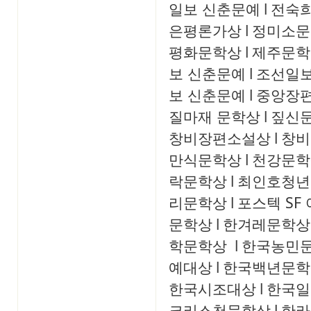
일보 신춘문예
l
전숙
은평론가상
l
정미소문
평화문학상
l
제주문학
보 신춘문예
l
조선일보
보 신춘문예
l
중앙장
질마재 문학상
l
짚신
창비장편소설상
l
창비
만식문학상
l
천강문학
락문학상
l
최인호청년
리문학상
l
포스텍 SF
문학상
l
한겨레문학상
학문학상
l
한국농민
예대상
l
한국백년문학
한국시조대상
l
한국일
크리스천문학상
l
한라