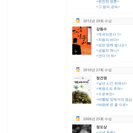
<완전한 영혼>
<그 밤의 경숙>
2012년 29회 수상
강동수
<제국익문사 1>
<처용의 바다>
<검은 땅에 빛나는>
<금발의 제니>
<언더 더 씨>
2010년 27회 수상
정건영
<낯선 시간 위에서>
<백령도의 추억>
<수로부인>
<바벨탑 앞에서의 점심
<벼랑에 핀 꽃 수로>
2008년 25회 수상
정도상
<소년 동주>