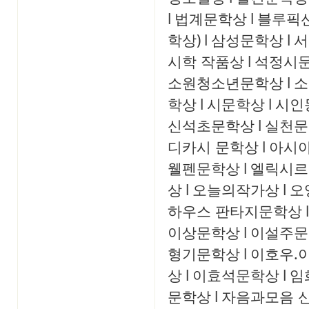
l
법계문학상
l
블루픽
학상)
l
삼성문학상
l
서
시학 작품상
l
석정시
소원청소년문학상
l
소
학상
l
시문학상
l
시인
신석초문학상
l
실천문
디카시 문학상
l
아시
웰펜문학상
l
엘릭시르
상
l
오늘의작가상
l
오
하우스 판타지문학상
l
이상문학상
l
이설주문
형기문학상
l
이호우.
상
l
이효석문학상
l
임
문학상
l
자음과모음 