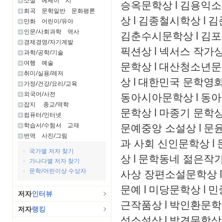
소설
에세이
시
승옥문학상
l
김용익소
희곡
문학일반
문화평론
상
l
김종철시학상
l
김
만화
어린이/유아
인문/사회과학
역사
김춘수시문학상
l
김포
경제경영/자기계발
픽션상
l
넥서스 작가
과학/공학/기술
여행
예술
문학상
l
대산청소년문
취미/실용/레저
상
l
대한민국 문학영화
가정/건강/요리/교육
외국어/사전
동아시아문학상
l
동아
잡지
종교/역학
문학상
l
마종기 문학
컴퓨터/인터넷
문예중앙 소설상
l
문윤
학습서/수험서
교재
번역
사진/그림
과 사회 신인문학상
l
국가별 저자 찾기
상
l
문학동네 젊은작
가나다별 저자 찾기
문학/어린이상 수상자
사상 장편소설문학상
l
문예
l
미당문학상
l
민
저자
인터뷰
근작품상
l
박인환문학
저자
랭킹
성소설상
l
발견문학상