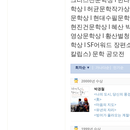
학상
l
허균문학작가상
문학상
l
현대수필문학
현진건문학상
l
혜산 
영상문학상
l
황산벌청
학상
l
SF어워드 장편
칼립스) 문학 공모전
회차순 ▼
|
가나다순
|
인기순
20000년 수상
박경철
<나의 도시, 당신의 풍
<美>
<마음의 지도>
<유년의 자리>
<빙어가 올라오는 계절
1999년 수상