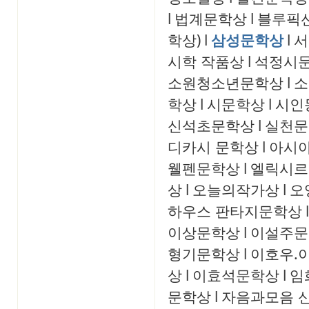
l
법계문학상
l
블루픽
학상)
l
삼성문학상
l
서
시학 작품상
l
석정시
소원청소년문학상
l
소
학상
l
시문학상
l
시인
신석초문학상
l
실천문
디카시 문학상
l
아시
웰펜문학상
l
엘릭시르
상
l
오늘의작가상
l
오
하우스 판타지문학상
l
이상문학상
l
이설주문
형기문학상
l
이호우.
상
l
이효석문학상
l
임
문학상
l
자음과모음 