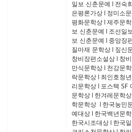
일보 신춘문예
l
전숙
은평론가상
l
정미소문
평화문학상
l
제주문학
보 신춘문예
l
조선일보
보 신춘문예
l
중앙장
질마재 문학상
l
짚신
창비장편소설상
l
창비
만식문학상
l
천강문학
락문학상
l
최인호청년
리문학상
l
포스텍 SF
문학상
l
한겨레문학상
학문학상
l
한국농민
예대상
l
한국백년문학
한국시조대상
l
한국일
크리스천문학상
l
한라