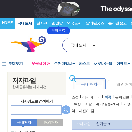
HOME
전자책
만권당
외국도서
알라딘굿즈
온라인중고
국내도서
첫달무료
국내도서
분야보기
오뒷세이아
추천마법사
베스트
새로나온책
이벤트
저자파일
국내 저자
해외 저
함께 공유하는 저자 사전
소설
l
에세이
l
시
l
희곡
l
문학일반
l
저자명으로 검색하기
l
여행
l
예술
l
취미/실용/레저
l
가정/
역
l
사진/그림
국내저자
해외저자
가나다순
|
인기순 ▼