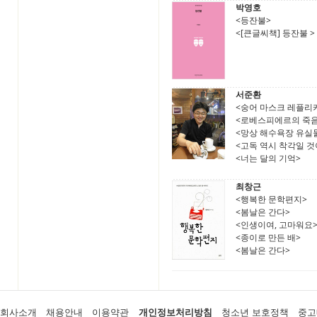
박영호
<등잔불>
<[큰글씨책] 등잔불 >
서준환
<숭어 마스크 레플리
<로베스피에르의 죽음
<망상 해수욕장 유실
<고독 역시 착각일 것
<너는 달의 기억>
최창근
<행복한 문학편지>
<봄날은 간다>
<인생이여, 고마워요
<종이로 만든 배>
<봄날은 간다>
회사소개
채용안내
이용약관
개인정보처리방침
청소년 보호정책
중고