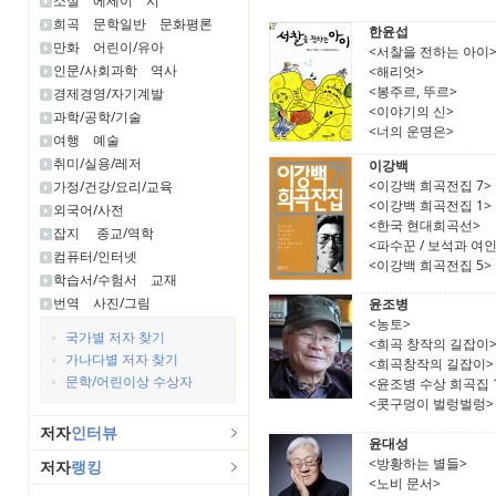
소설
에세이
시
희곡
문학일반
문화평론
한윤섭
만화
어린이/유아
<서찰을 전하는 아이
인문/사회과학
역사
<해리엇>
<봉주르, 뚜르>
경제경영/자기계발
<이야기의 신>
과학/공학/기술
<너의 운명은>
여행
예술
취미/실용/레저
이강백
<이강백 희곡전집 7>
가정/건강/요리/교육
<이강백 희곡전집 1>
외국어/사전
<한국 현대희곡선>
잡지
종교/역학
<파수꾼 / 보석과 여인
컴퓨터/인터넷
<이강백 희곡전집 5>
학습서/수험서
교재
번역
사진/그림
윤조병
<농토>
국가별 저자 찾기
<희곡 창작의 길잡이
가나다별 저자 찾기
<희곡창작의 길잡이>
문학/어린이상 수상자
<윤조병 수상 희곡집 
<콧구멍이 벌렁벌렁>
저자
인터뷰
윤대성
<방황하는 별들>
저자
랭킹
<노비 문서>