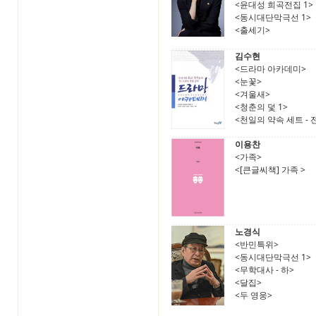
<윤대성 희곡전집 1>
<동시대단막극선 1>
<출세기>
김수현
<드라마 아카데미>
<눈꽃>
<겨울새>
<청춘의 덫 1>
<천일의 약속 세트 - 
이용찬
<가족>
<[큰글씨책] 가족 >
노경식
<반민특위>
<동시대단막극선 1>
<무학대사 - 하>
<달집>
<두 영웅>