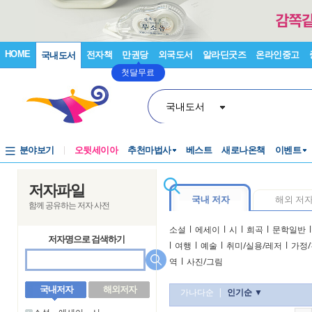
HOME
전자책
만권당
외국도서
알라딘굿즈
온라인중고
국내도서
첫달무료
국내도서
분야보기
오뒷세이아
추천마법사
베스트
새로나온책
이벤트
저자파일
국내 저자
해외 저
함께 공유하는 저자 사전
소설
l
에세이
l
시
l
희곡
l
문학일반
l
저자명으로 검색하기
l
여행
l
예술
l
취미/실용/레저
l
가정/
역
l
사진/그림
국내저자
해외저자
가나다순
|
인기순 ▼