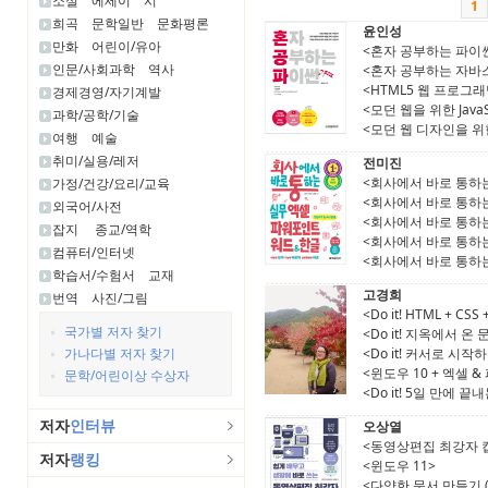
소설
에세이
시
1
희곡
문학일반
문화평론
윤인성
만화
어린이/유아
<혼자 공부하는 파이
인문/사회과학
역사
<혼자 공부하는 자바
<HTML5 웹 프로그래
경제경영/자기계발
<모던 웹을 위한 JavaScri
과학/공학/기술
<모던 웹 디자인을 위한 H
여행
예술
취미/실용/레저
전미진
<회사에서 바로 통하는 
가정/건강/요리/교육
<회사에서 바로 통하는 
외국어/사전
<회사에서 바로 통하는 엑
잡지
종교/역학
<회사에서 바로 통하는 엑
컴퓨터/인터넷
<회사에서 바로 통하
학습서/수험서
교재
고경희
번역
사진/그림
<Do it! HTML + CS
국가별 저자 찾기
<Do it! 지옥에서 온 문
가나다별 저자 찾기
<Do it! 커서로 시작
<윈도우 10 + 엑셀 &
문학/어린이상 수상자
<Do it! 5일 만에 끝내
저자
인터뷰
오상열
<동영상편집 최강자 
저자
랭킹
<윈도우 11>
<다양한 문서 만들기 (한