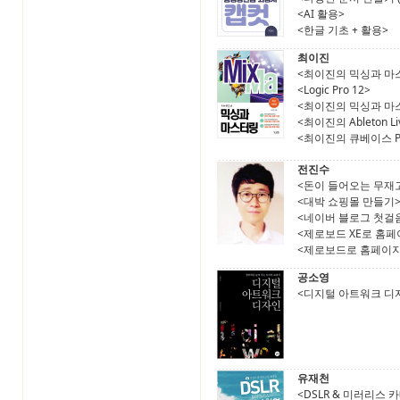
<AI 활용>
<한글 기초 + 활용>
최이진
<최이진의 믹싱과 마
<Logic Pro 12>
<최이진의 믹싱과 마
<최이진의 Ableton Li
<최이진의 큐베이스 PR
전진수
<돈이 들어오는 무재
<대박 쇼핑몰 만들기
<네이버 블로그 첫걸
<제로보드 XE로 홈페이
<제로보드로 홈페이지
공소영
<디지털 아트워크 디
유재천
<DSLR & 미러리스 카