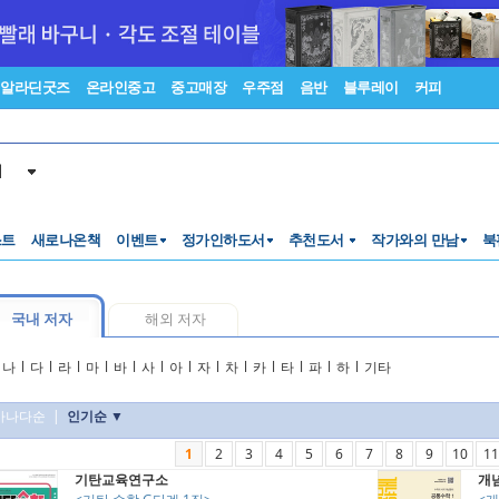
알라딘굿즈
온라인중고
중고매장
우주점
음반
블루레이
커피
서
스트
새로나온책
이벤트
정가인하도서
추천도서
작가와의 만남
북
국내 저자
해외 저자
나
l
다
l
라
l
마
l
바
l
사
l
아
l
자
l
차
l
카
l
타
l
파
l
하
l
기타
가나다순
|
인기순 ▼
1
2
3
4
5
6
7
8
9
10
11
기탄교육연구소
개