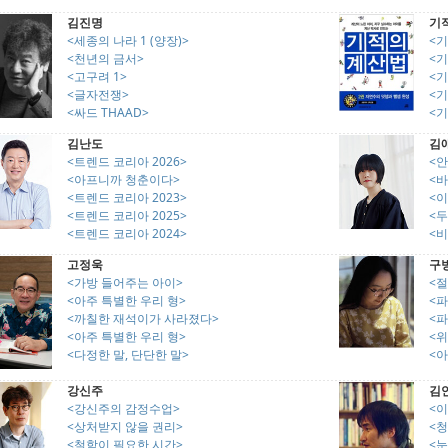
김진명
기
<세종의 나라 1 (양장)>
<기
<천년의 금서>
<기
<고구려 1>
<기
<글자전쟁>
<기
<싸드 THAAD>
<기
김난도
김
<트렌드 코리아 2026>
<안
<아프니까 청춘이다>
<
<트렌드 코리아 2023>
<
<트렌드 코리아 2025>
<두
<트렌드 코리아 2024>
<
고정욱
구
<가방 들어주는 아이>
<절
<아주 특별한 우리 형>
<파
<까칠한 재석이가 사라졌다>
<파
<아주 특별한 우리 형>
<
<다정한 말, 단단한 말>
<아
강신주
김
<강신주의 감정수업>
<
<상처받지 않을 권리>
<
<철학이 필요한 시간>
<눈