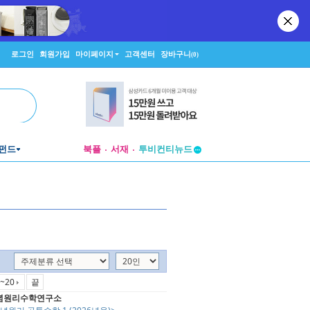
로그인
회원가입
마이페이지
고객센터
장바구니
(0)
펀드
북플
서재
투비컨티뉴드
창작플랫폼
투비컨티뉴드
~20
끝
념원리수학연구소