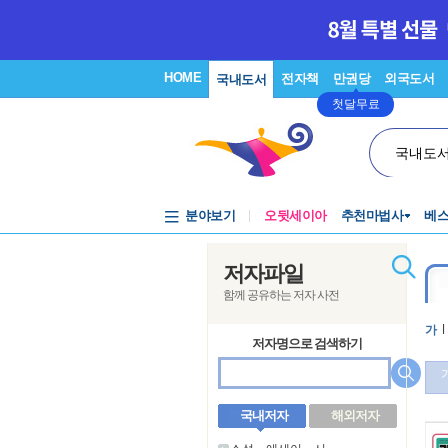
HOME
전자책
만권당
외국도서
국내도서
첫달무료
국내도
분야보기
오뒷세이아
추천마법사
베
저자파일
함께 공유하는 저자 사전
가
l
저자명으로 검색하기
국내저자
해외저자