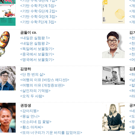
<기탄 수학 G단계 1집>
<개
<기탄 수학 F단계 5집>
<개
<기탄 수학 G단계 2집>
<개
<기탄 수학 G단계 3집>
<개
<기탄 수학 F단계 3집>
<개
곰돌이 co.
김
<내일은 실험왕 1>
<천
<내일은 실험왕 2>
<천
<독일에서 보물찾기>
<천
<중국에서 보물찾기>
<천
<영국에서 보물찾기>
<어
김영하
김
<단 한 번의 삶>
<
<여행의 이유 (바캉스 에디션)>
<
<여행의 이유 (개정증보판)>
<칼
<살인자의 기억법>
<
<오직 두 사람>
<
권정생
공
<강아지똥>
<네
<몽실 언니>
<도
<오소리네 집 꽃밭>
<
<황소 아저씨>
<즐
<또야 너구리가 기운 바지를 입었어요>
<