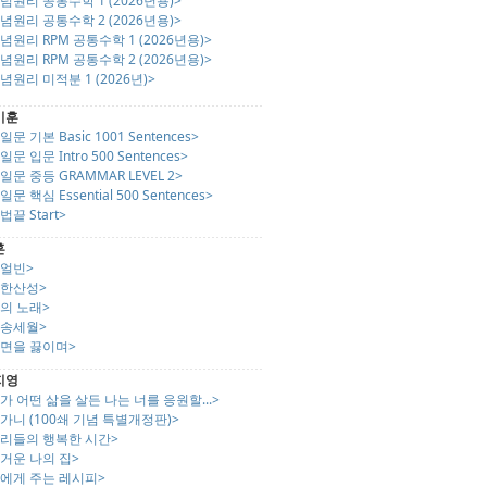
념원리 공통수학 1 (2026년용)>
념원리 공통수학 2 (2026년용)>
념원리 RPM 공통수학 1 (2026년용)>
념원리 RPM 공통수학 2 (2026년용)>
념원리 미적분 1 (2026년)>
기훈
일문 기본 Basic 1001 Sentences>
일문 입문 Intro 500 Sentences>
일문 중등 GRAMMAR LEVEL 2>
일문 핵심 Essential 500 Sentences>
법끝 Start>
훈
하얼빈>
남한산성>
의 노래>
허송세월>
라면을 끓이며>
지영
가 어떤 삶을 살든 나는 너를 응원할...>
가니 (100쇄 기념 특별개정판)>
우리들의 행복한 시간>
거운 나의 집>
딸에게 주는 레시피>