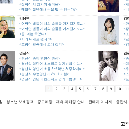
<철학적 시 읽기의 즐거움>
<계
<매달린 절벽에서 손을 뗄 수 있는가?>
<
김용택
김
<어쩌면 별들이 너의 슬픔을 가져갈지도...>
<
<어쩌면 별들이 너의 슬픔을 가져갈지도...>
<
<콩, 너는 죽었다>
<소
<시가 내게로 왔다 1>
<
<호랑이 뱃속에서 고래 잡기>
<
경선식
김
<경선식 중학 영단어 완성>
<중
<경선식 영단어 초스피드 암기비법 수능>
<
<경선식 영단어 초등 5~6학년 & 중학대비>
<우
<경선식 수능영단어 Vol. 1 기본>
<
<경선식 영단어 초스피드 암기비법 新 ...>
<
1
2
3
4
5
6
7
8
9
10
11
침
청소년 보호정책
중고매장
제휴·마케팅 안내
판매자 매니저
출판사·
고객