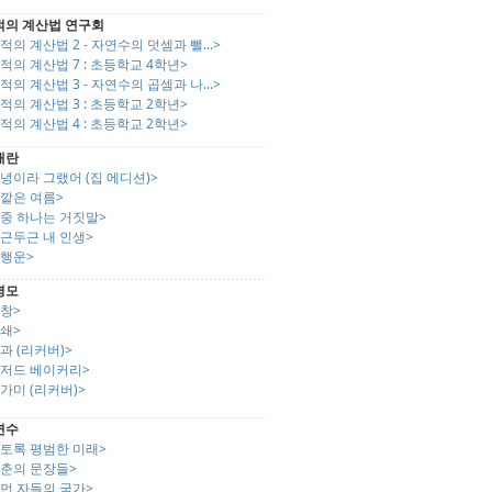
적의 계산법 연구회
적의 계산법 2 - 자연수의 덧셈과 뺄...>
적의 계산법 7 : 초등학교 4학년>
적의 계산법 3 - 자연수의 곱셈과 나...>
적의 계산법 3 : 초등학교 2학년>
적의 계산법 4 : 초등학교 2학년>
애란
녕이라 그랬어 (집 에디션)>
바깥은 여름>
이중 하나는 거짓말>
근두근 내 인생>
비행운>
병모
창>
쇄>
과 (리커버)>
위저드 베이커리>
가미 (리커버)>
연수
이토록 평범한 미래>
청춘의 문장들>
먼 자들의 국가>