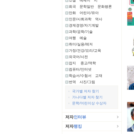
소설
에세이
시
희곡
문학일반
문화평론
만화
어린이/유아
인문/사회과학
역사
경제경영/자기계발
과학/공학/기술
여행
예술
취미/실용/레저
가정/건강/요리/교육
외국어/사전
잡지
종교/역학
컴퓨터/인터넷
학습서/수험서
교재
번역
사진/그림
국가별 저자 찾기
가나다별 저자 찾기
문학/어린이상 수상자
저자
인터뷰
저자
랭킹