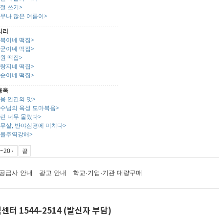
절 쓰기>
너무나 많은 여름이>
리리
만복이네 떡집>
장군이네 떡집>
원 떡집>
꼬랑지네 떡집>
양순이네 떡집>
용옥
용 인간의 맛>
예수님의 육성 도마복음>
린 너무 몰랐다>
스무살, 반야심경에 미치다>
도올주역강해>
~20
끝
공급사 안내
광고 안내
학교·기업·기관 대량구매
센터 1544-2514 (발신자 부담)