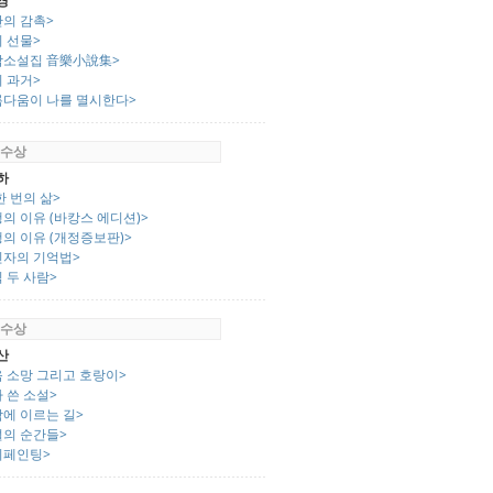
경
간의 감촉>
 선물>
악소설집 音樂小說集>
 과거>
름다움이 나를 멸시한다>
 수상
하
한 번의 삶>
의 이유 (바캉스 에디션)>
의 이유 (개정증보판)>
인자의 기억법>
 두 사람>
 수상
산
음 소망 그리고 호랑이>
가 쓴 소설>
학에 이르는 길>
설의 순간들>
디페인팅>