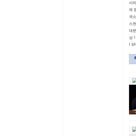
사
제 
국
스
대
상
l
l
S