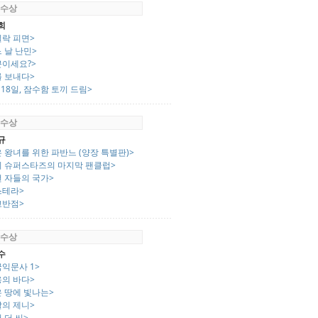
 수상
희
일락 피면>
 날 난민>
근이세요?>
를 보내다>
 18일, 잠수함 토끼 드림>
 수상
규
 왕녀를 위한 파반느 (양장 특별판)>
미 슈퍼스타즈의 마지막 팬클럽>
먼 자들의 국가>
스테라>
고반점>
 수상
수
익문사 1>
용의 바다>
은 땅에 빛나는>
발의 제니>
 더 씨>