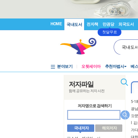
HOME
전자책
만권당
외국도서
국내도서
첫달무료
국내도
분야보기
오뒷세이아
추천마법사
베
저자파일
함께 공유하는 저자 사전
5·
저자명으로 검색하기
광남
갓
l
김
국내저자
해외저자
가
대한