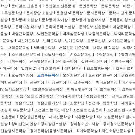
문학상
l
동아일보 신춘문예
l
동양일보 신춘문예
l
동인문학상
l
동주문학상
l
마종기
상
l
무영문학상
l
문예중앙 소설상
l
문윤성 sf 문학상
l
문지문학상
l
문학과 경계 문
소설상
l
문학동네 소설상
l
문학동네 작가상
l
문학동네 젊은작가상
l
문학동네 청소
설문학상
l
문학수첩 작가상
l
문학의문학 소설상
l
문화일보 신춘문예
l
미당문학상
l
상륭상
l
박영근작품상
l
박인환문학상
l
박재삼문학상
l
박종화문학상
l
박지리문학
수문학상
l
백신애문학상
l
번역문학상
l
법계문학상
l
블루픽션상
l
사계절문학상
l
학상
l
서덕출문학상
l
서라벌문학상
l
서울신문 신춘문예
l
서정시학 작품상
l
석정시
춘문예
l
소원청소년문학상
l
소월시문학상
l
손소희문학상
l
수림문학상
l
수필과비
회상
l
시작문학상
l
신동엽문학상
l
신석초문학상
l
실천문학 신인상
l
심연수문학상
시아문학상
l
알라딘 21세기 최고의 책
l
애지문학상
l
앨트웰펜문학상
l
엘릭시르 미
문학상
l
오늘의작가상
l
오영수문학상
l
오장환문학상
l
요산김정한문학상
l
위즈덤하
이범선문학상
l
이산문학상
l
이상문학상
l
이설주문학상
l
이어도문학상
l
이외수
이영도시조문학상
l
이호철통일로문학상
l
이화글빛문학상
l
이효석문학상
l
임화문
 문학상
l
자음과모음 신인문학상
l
작가세계문학상
l
전봉건문학상
l
전북도민일보
일문학상
l
젊은시인상
l
젊은평론가상
l
정미소문학상
l
정선아리랑문학상
l
제비꽃
조경희 수필문학상
l
조선일보 논픽션 대상
l
조선일보 신춘문예
l
조선일보 판타지
 신춘문예
l
중앙장편문학상
l
지리산문학상
l
지훈문학상
l
직지소설문학상
l
질마
소설상
l
창비신인시인상
l
창비장편소설상
l
창비청소년도서상
l
창비청소년문학상
l
천상병시문학상
l
청마문학상(통영시문학상)
l
최계락문학상
l
최인호청년문화상
l