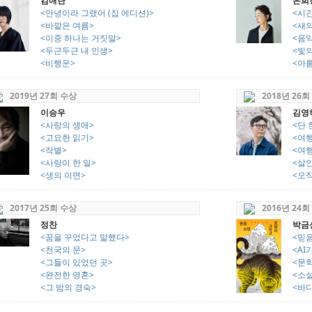
김애란
은희
<안녕이라 그랬어 (집 에디션)>
<시
<바깥은 여름>
<새의
<이중 하나는 거짓말>
<음
<두근두근 내 인생>
<빛의
<비행운>
<아
2019년 27회 수상
2018년 26회
이승우
김영
<사랑의 생애>
<단 
<고요한 읽기>
<여행
<작별>
<여행
<사랑이 한 일>
<살
<생의 이면>
<오직
2017년 25회 수상
2016년 24회
정찬
박금
<꿈을 꾸었다고 말했다>
<믿
<천국의 문>
<AI
<그들이 있었던 곳>
<문
<완전한 영혼>
<소
<그 밤의 경숙>
<바