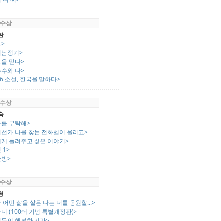
 수상
란
장>
씨남정기>
랑을 믿다>
수수와 나>
26 소설, 한국을 말하다>
 수상
숙
마를 부탁해>
디선가 나를 찾는 전화벨이 울리고>
에게 들려주고 싶은 이야기>
 1>
딴방>
 수상
영
 어떤 삶을 살든 나는 너를 응원할...>
니 (100쇄 기념 특별개정판)>
리들의 행복한 시간>