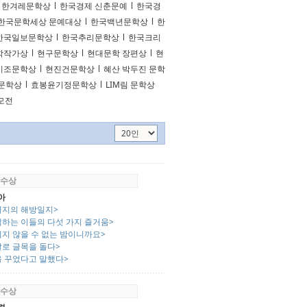
한겨레문학상
l
한국경제 신춘문예
l
한국경
한국문학세상 문예대상
l
한국백년문학상
l
한
한국일보문학상
l
한국추리문학상
l
한국크리
학작가상
l
현구문학상
l
현대문학 장편상
l
현
시조문학상
l
현진건문학상
l
혜산 박두진 문학
문학상
l
효봉윤기정문학상
l
LIM림 문학상
공모전
 수상
아
버지의 해방일지>
책하는 이들의 다섯 가지 즐거움>
시지 않을 수 없는 밤이니까요>
발로 글목을 돌다>
을 꾸었다고 말했다>
 수상