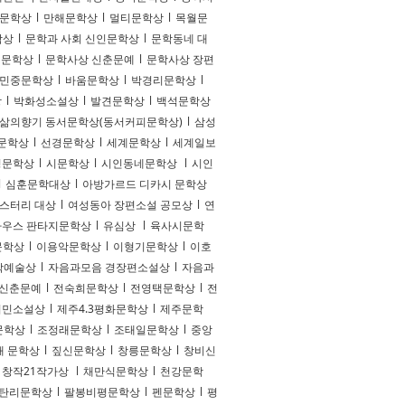
 문학상
l
만해문학상
l
멀티문학상
l
목월문
학상
l
문학과 사회 신인문학상
l
문학동네 대
년문학상
l
문학사상 신춘문예
l
문학사상 장편
민중문학상
l
바움문학상
l
박경리문학상
l
상
l
박화성소설상
l
발견문학상
l
백석문학상
삶의향기 동서문학상(동서커피문학상)
l
삼성
문학상
l
선경문학상
l
세계문학상
l
세계일보
평문학상
l
시문학상
l
시인동네문학상
l
시인
l
심훈문학대상
l
아방가르드 디카시 문학상
스터리 대상
l
여성동아 장편소설 공모상
l
연
우스 판타지문학상
l
유심상
l
육사시문학
문학상
l
이용악문학상
l
이형기문학상
l
이호
학예술상
l
자음과모음 경장편소설상
l
자음과
 신춘문예
l
전숙희문학상
l
전영택문학상
l
전
서민소설상
l
제주4.3평화문학상
l
제주문학
문학상
l
조정래문학상
l
조태일문학상
l
중앙
재 문학상
l
짚신문학상
l
창릉문학상
l
창비신
창작21작가상
l
채만식문학상
l
천강문학
탄리문학상
l
팔봉비평문학상
l
펜문학상
l
평