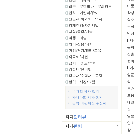
소설
에세이
시
아
희곡
문학일반
문화평론
만화
어린이/유아
학
인문/사회과학
역사
학
경제경영/자기계발
소
과학/공학/기술
박
여행
예술
l
백
취미/실용/레저
문
가정/건강/요리/교육
신
외국어/사전
협
잡지
종교/역학
l
아
컴퓨터/인터넷
암
학습서/수험서
교재
상
l
번역
사진/그림
우.
국가별 저자 찾기
모음
가나다별 저자 찾기
태
문학/어린이상 수상자
상
l
일보
저자
인터뷰
인
저자
랭킹
상
l