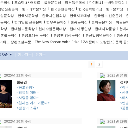
리문학상
l
포스텍 SF 어워드
l
풀꽃문학상
l
피천득문학상
l
한겨레21 손바닥문학상
l
청년신춘문예
l
한국과학문학상
l
한국농민문학상
l
한국문학번역상
l
한국문학상
l
소설문학상
l
한국시문학상
l
한국시인협회상
l
한국시조대상
l
한국일보 신춘문예
l
천문학상
l
한라일보 신춘문예
l
한무숙문학상
l
한송문학상
l
한하운문학상
l
허균문
문학상
l
현대불교문학상
l
현대수필문학대상
l
현대시 동인상
l
현대시작품상
l
현대
혼불문학상
l
황금드래곤 문학상
l
황금펜 영상문학상
l
황산벌청년문학상
l
황순원
F어워드 장편소설부문
l
The New Korean Voice Prize
l
ZA(좀비 아포칼립스) 문학 
회차순 ▼
|
가나다순
|
인기순
1
2
2025년 33회 수상
2023년 31회
천운영
정지
<몽고반점>
<아
<침묵의 미래>
<산
<사랑을 믿다>
<마
<천사는 여기 머문다>
<맨
<뱀장어 스튜>
<꿈
2022년 30회 수상
2021년 29회