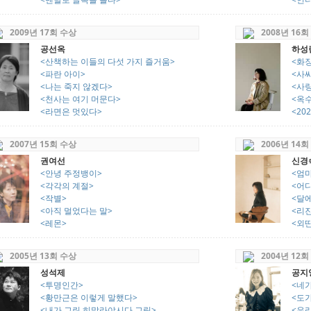
2009년 17회 수상
2008년 16회
공선옥
하성
<산책하는 이들의 다섯 가지 즐거움>
<화
<파란 아이>
<사
<나는 죽지 않겠다>
<사
<천사는 여기 머문다>
<옥
<라면은 멋있다>
<20
2007년 15회 수상
2006년 14회
권여선
신경
<안녕 주정뱅이>
<엄
<각각의 계절>
<어
<작별>
<달
<아직 멀었다는 말>
<리진
<레몬>
<외
2005년 13회 수상
2004년 12회
성석제
공지
<투명인간>
<네가
<황만근은 이렇게 말했다>
<도가
<내가 그린 히말라야시다 그림>
<우