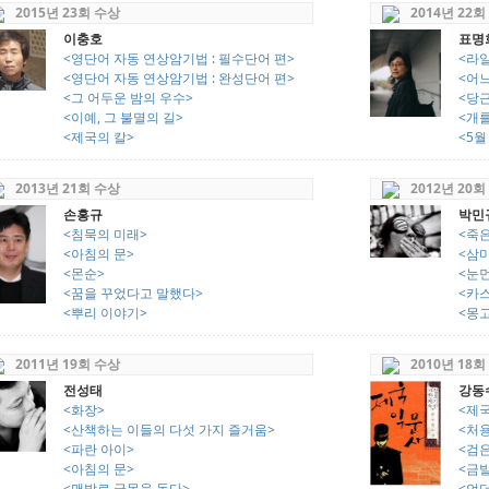
2015년 23회 수상
2014년 22회
이충호
표명
<영단어 자동 연상암기법 : 필수단어 편>
<라
<영단어 자동 연상암기법 : 완성단어 편>
<어느
<그 어두운 밤의 우수>
<당
<이예, 그 불멸의 길>
<개
<제국의 칼>
<5월
2013년 21회 수상
2012년 20회
손홍규
박민
<침묵의 미래>
<죽은
<아침의 문>
<삼
<몬순>
<눈
<꿈을 꾸었다고 말했다>
<카
<뿌리 이야기>
<몽
2011년 19회 수상
2010년 18회
전성태
강동
<화장>
<제국
<산책하는 이들의 다섯 가지 즐거움>
<처
<파란 아이>
<검
<아침의 문>
<금
<맨발로 글목을 돌다>
<언더