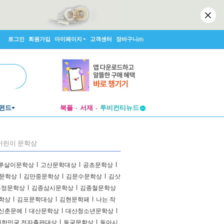
로그인
회원가입
마이페이지
고객센터
장바구니
(0)
펀드
북플
서재
투비컨티뉴드
창작플랫폼
투비컨티뉴드
어린이 문학상
루살이문학상
l
고산문학대상
l
공초문학상
l
문학상
l
김만중문학상
l
김문수문학상
l
김삿
유정문학상
l
김종삼시문학상
l
김종철문학상
학상
l
김포문학대상
l
김현문학패
l
나는 작
 신춘문예
l
대산문학상
l
대산청소년문학상
l
대한민국 전자출판대상
l
동국문학상
l
동아시