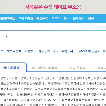
알라딘굿즈
온라인중고
중고매장
우주점
음반
블루레이
커피
서
스트
새로나온책
이벤트
정가인하도서
추천도서
작가와의 만남
북
국내 문학상
국내 어린이 문학상
해외 문학상
해외 
18문학상
l
가톨릭문학상
l
경상일보 신춘문예
l
경향신문 신춘문예
l
경희문학상
l
고
일보 신춘문예
l
광주일보 신춘문예
l
구상문학상
l
구상문학상 젊은작가상
l
김광협
문학상
l
김상옥시조문학상
l
김수영문학상
l
김승옥문학상
l
김용익소설문학상
l
김
종철시학상
l
김준성문학상(21세기문학상,이수문학상)
l
김준오시학상
l
김춘수시문
다
l
남촌문학상
l
네오픽션상
l
넥서스 작가상
l
노작문학상
l
녹색문학상
l
농민신문
민국 뉴웨이브문학상
l
대한민국 디지털작가상
l
대한민국 문학영화 콘텐츠 대전
l