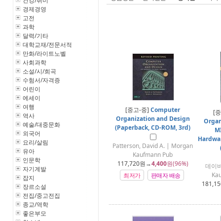
건강/취미
경제경영
고전
과학
달력/기타
대학교재/전문서적
만화/라이트노벨
사회과학
소설/시/희곡
수험서/자격증
어린이
에세이
여행
[중고-중]
Computer
[
역사
Organization and Design
Organ
예술/대중문화
(Paperback, CD-ROM, 3rd)
MI
외국어
Hardwar
요리/살림
Patterson, David A. | Morgan
유아
Kaufmann Pub
인문학
117,720
원→
4,400
원(96%)
데이비
자기계발
Kau
최저가
판매자 배송
잡지
181,15
장르소설
전집/중고전집
종교/역학
좋은부모