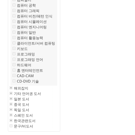
컴퓨터 공학
컴퓨터 그래픽
컴퓨터 비전/패턴 인식
컴퓨터 시물레이션
컴퓨터 엔지니어링
컴퓨터 일반
컴퓨터 활용능력
클라이언트/서버 컴퓨팅
키보드
프로그래밍
프로그래밍 언어
하드웨어
홈 엔터테인먼트
CAD-CAM
CD-DVD 기술
해외잡지
기타 언어권 도서
일본 도서
중국 도서
독일 도서
스페인 도서
한국관련도서
문구/비도서