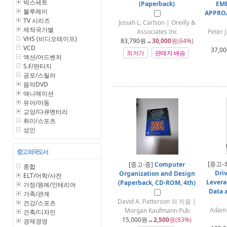
박스세트
(Paperback)
EM
블루레이
APPRO
TV 시리즈
Josiah L. Carlson | Oreilly &
제작국가별
Associates Inc
Peter 
VHS (비디오테이프)
83,790
원→
30,000
원(64%)
VCD
37,00
최저가
판매자 배송
액션/어드벤처
S.F/판타지
공포/스릴러
음악DVD
애니메이션
유아/아동
교양/다큐멘터리
취미/스포츠
성인
중고 외국도서
[중고-
[중고-중]
Computer
종합
Dri
Organization and Design
ELT/어학/사전
Levera
(Paperback, CD-ROM, 4th)
가정/원예/인테리어
Data 
가족/관계
David A. Patterson 외 지음 |
건강/스포츠
Adam 
Morgan Kaufmann Pub
건축/디자인
15,000
원→
2,500
원(83%)
경제경영