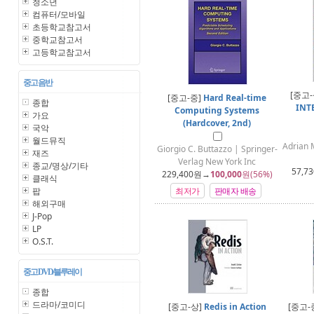
청소년
컴퓨터/모바일
초등학교참고서
중학교참고서
고등학교참고서
중고 음반
[중고-
[중고-중]
Hard Real-time
종합
INT
Computing Systems
가요
(Hardcover, 2nd)
국악
월드뮤직
Adrian 
Giorgio C. Buttazzo | Springer-
재즈
Verlag New York Inc
종교/명상/기타
57,73
229,400
원→
100,000
원(56%)
클래식
팝
최저가
판매자 배송
해외구매
J-Pop
LP
O.S.T.
중고 DVD/블루레이
종합
드라마/코미디
[중고-상]
Redis in Action
[중고-