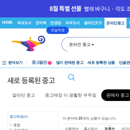
HOME
국내도서
전자책
만권당
외국도서
알라딘굿즈
온라인중고
첫달무료
온라인 중고
분야보기
중고음반
많이 판매된 중고
새로 등록된 상품
단골판
N
1천원부터
새로 등록된 중고
중고음반
알라딘 중고
중고매장 이 광활한 우주점
판매자 중고
중고 국내도서
이 분야에
25
개의 상품이 있습니다.
종합
상품명순
출시일순
등록순
저가