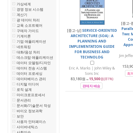
가상세계
경영 정보 시스템
계산기
광 데이터 처리
[중고-
교육 소프트웨어
Parall
[중고-상]
SERVICE-ORIENTED
구매자 가이드
Two: 
ARCHITECTURE (SOA) : A
기계이론
Co
PLANNING AND
기업 애플리케이션
Appr
IMPLEMENTATION GUIDE
네트워킹
FOR BUSINESS AND
대화/음성 처리
Jim Jef
TECHNOLOG
데스크탑 애플리케이션
데이터 모델링/디자인
153,9
데이터 전송 시스템
Eric A. Marks | John Wiley &
데이터 프로세싱
Sons Inc
최
데이터베이스 관리
83,180
원→
15,500
원(81%)
디지털 미디어
판매자 배송
로직 설계
마이크로프로세서
문서관리
문서화/기술문서 작성
바이오 정보과학
보안
사용자 인터페이스
사이버네틱스
사회이슈