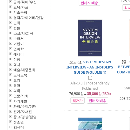
125,
공예/취미/수집
판매자 배송
교육/자료
최
기술공학
달력/다이어리/연감
만화
법률
소설/시/희곡
수험서
어린이
언어학
에세이
여행
[중고
[중고-상]
SYSTEM DESIGN
역사
BETWE
INTERVIEW - AN INSIDER’S
예술/대중문화
COMPU
GUIDE (VOLUME 1)
오디오북
요리
Alex Xu | Independently
유머
Gyu
Published
의학
76,980
원→
35,800
원(53%)
인문/사회
203,7
최저가
판매자 배송
자기계발
과학/수학/생태
전기/자서전
종교/명상/점술
청소년
컴퓨터