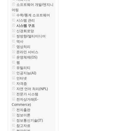
소프트웨어 개발/엔지니
어링
수학/통계 소프트웨어
시스템 관리
시스템 구조
신경회로망
쌍방향/멀티미디어
역사
영상처리
온라인 서비스
운영체제(OS)
웹
유틸리티
인공지능(AI)
인터넷
자격증
자연 언어 처리(NPL)
전문가 시스템
전자상거래(E-
Commerce)
전자출판
정보이론
정보통신기술(IT)
참고자료
컴파일러