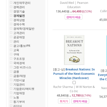
개인재무관리
David Weil | Pearson
경력관리
Education
Colli
경영기술
136,440
원→
64,400
원(53%)
경제발전
판매자 배송
45,00
경제상법
경제수학
경제학/경제일반
고객관리
공공재정
관리
광고/홍보/PR
교육
구매
구조조정
국제경제
그린 비즈니스
[중고-상]
Breakout Nations: In
[중고
금융
Pursuit of the Next Economic
Everyt
금융/재정
Miracles (Hardcover)
the C
기반시설
기업관리
Ruchir Sharma | W W Norton &
Nao
기업윤리/에티켓
Co Inc
기업재정
48,840
원→
12,780
원(74%)
54,37
노동
최저가
판매자 배송
동기부여
리더십