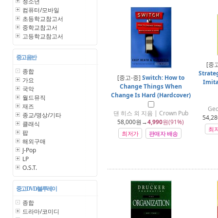
청소년
컴퓨터/모바일
초등학교참고서
중학교참고서
고등학교참고서
중고 음반
[중
종합
Strate
[중고-중]
Switch: How to
가요
Imit
Change Things When
국악
Change Is Hard (Hardcover)
월드뮤직
재즈
Geo
댄 히스 외 지음 | Crown Pub
종교/명상/기타
54,28
58,000
원→
4,990
원(91%)
클래식
최
팝
최저가
판매자 배송
해외구매
J-Pop
LP
O.S.T.
중고 DVD/블루레이
종합
드라마/코미디