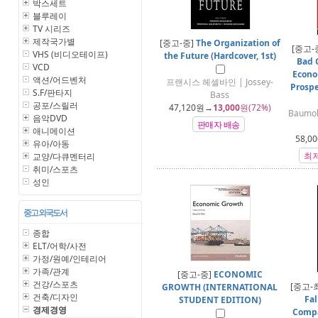
박스세트
블루레이
TV 시리즈
제작국가별
[중고-중]
The Organization of
[중고-
VHS (비디오테이프)
the Future (Hardcover, 1st)
Bad 
VCD
Econo
액션/어드벤처
프랜시스 헤셀바인 | Jossey-
Prospe
S.F/판타지
Bass
공포/스릴러
47,120
원→
13,000
원(72%)
Baumol,
음악DVD
판매자 배송
애니메이션
58,00
유아/아동
최
교양/다큐멘터리
취미/스포츠
성인
중고 외국도서
종합
ELT/어학/사전
가정/원예/인테리어
가족/관계
[중고-중]
ECONOMIC
건강/스포츠
[중고-
GROWTH (INTERNATIONAL
건축/디자인
Fa
STUDENT EDITION)
경제경영
Compa