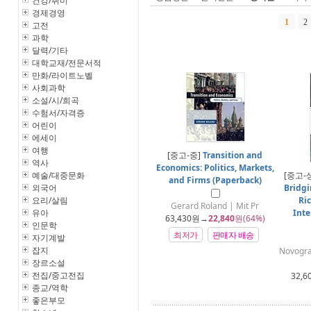
건강/취미
경제경영
1
2
고전
과학
달력/기타
대학교재/전문서적
만화/라이트노벨
사회과학
소설/시/희곡
수험서/자격증
어린이
에세이
여행
[중고-중]
Transition and
역사
Economics: Politics, Markets,
예술/대중문화
[중고-
and Firms (Paperback)
외국어
Bridg
요리/살림
Ri
Gerard Roland | Mit Pr
유아
Int
63,430
원→
22,840
원(64%)
인문학
최저가
판매자 배송
자기계발
잡지
Novograt
장르소설
전집/중고전집
32,6
종교/역학
좋은부모