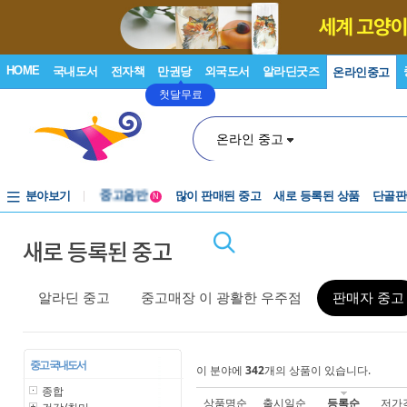
HOME
국내도서
전자책
만권당
외국도서
알라딘굿즈
온라인중고
첫달무료
온라인 중고
분야보기
중고음반
많이 판매된 중고
새로 등록된 상품
단골판
N
1천원부터
새로 등록된 중고
중고음반
알라딘 중고
중고매장 이 광활한 우주점
판매자 중고
중고 국내도서
이 분야에
342
개의 상품이 있습니다.
종합
상품명순
출시일순
등록순
저가