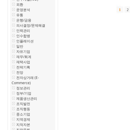
외환
운영분석
1
2
유통
은행/금융
의사결정/문제해결
인력관리
인수합병
인플레이션
일반
자유기업
재무/회계
재택사업
전략기획
전망
전자상거래 (E-
Commerce)
정보관리
정부/기업
제품생산관리
조직발전
조직행동
중소기업
지역경제
지적자본
직장문화