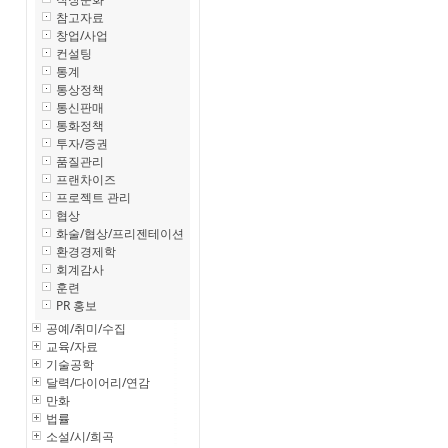
참고자료
창업/사업
컨설팅
통계
통상정책
통신판매
통화정책
투자/증권
품질관리
프랜차이즈
프로젝트 관리
협상
화술/협상/프리젠테이션
환경경제학
회계감사
훈련
PR 홍보
공예/취미/수집
교육/자료
기술공학
달력/다이어리/연감
만화
법률
소설/시/희곡