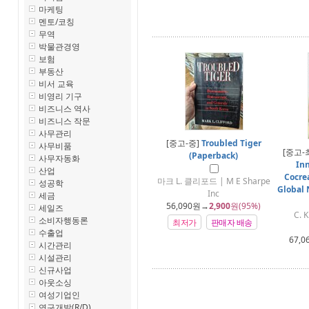
마케팅
멘토/코칭
무역
박물관경영
보험
부동산
비서 교육
비영리 기구
비즈니스 역사
비즈니스 작문
사무관리
[중고-중]
Troubled Tiger
사무비품
[중고-
(Paperback)
사무자동화
Inn
산업
Cocre
마크 L. 클리포드 | M E Sharpe
성공학
Global 
Inc
세금
56,090
원→
2,900
원(95%)
세일즈
C.
소비자행동론
최저가
판매자 배송
수출업
67,0
시간관리
시설관리
신규사업
아웃소싱
여성기업인
연구개발(R/D)