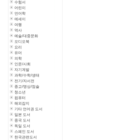
수험서
어린이
언어학
에세이
여행
역사
예술/대중문화
오디오북
요리
유머
의학
인문/사회
자기계발
과학/수학/생태
전기/자서전
종교/명상/점술
청소년
컴퓨터
해외잡지
기타 언어권 도서
일본 도서
중국 도서
독일 도서
스페인 도서
한국관련도서